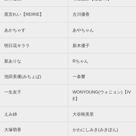
黒宮れい【REIRIE】
古川優香
あかちゃす
あやちゃん
明日花キララ
新木優子
新ありな
Rちゃん
池田美優(みちょぱ)
一条響
一生友子
WONYOUNG(ウォニョン)【IV
E】
えみ姉
大谷映美里
大塚萌香
かわにしみき(みきぽん)