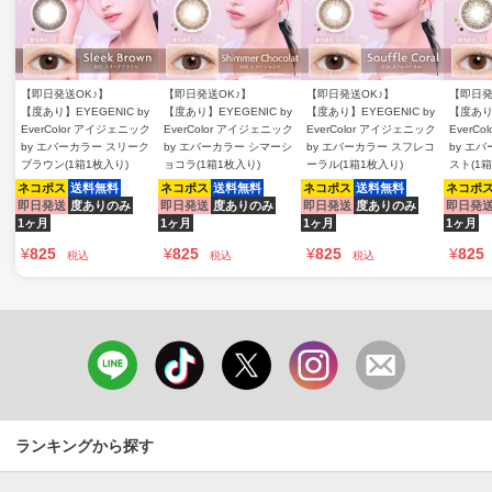
【即日発送OK♪】
【即日発送OK♪】
【即日発送OK♪】
【即日発
【度あり】EYEGENIC by
【度あり】EYEGENIC by
【度あり】EYEGENIC by
【度あり】
EverColor アイジェニック
EverColor アイジェニック
EverColor アイジェニック
EverC
by エバーカラー スリーク
by エバーカラー シマーシ
by エバーカラー スフレコ
by エ
ブラウン(1箱1枚入り)
ョコラ(1箱1枚入り)
ーラル(1箱1枚入り)
スト(1箱
ネコポス
送料無料
ネコポス
送料無料
ネコポス
送料無料
ネコポ
即日発送
度ありのみ
即日発送
度ありのみ
即日発送
度ありのみ
即日発
1ヶ月
1ヶ月
1ヶ月
1ヶ月
¥
825
¥
825
¥
825
¥
825
税込
税込
税込
ランキングから探す