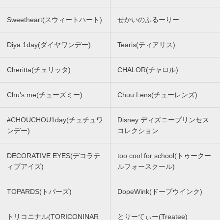
Sweetheart(スウィートハート)
せかいのふるーりー
Diya 1day(ダイヤワンデー)
Tearis(ティアリス)
Cheritta(チェリッタ)
CHALOR(チャロル)
Chu's me(チューズミー)
Chuu Lens(チューレンズ)
#CHOUCHOU1day(チュチュワ
Disney ディズニープリンセス
ンデー)
コレクション
DECORATIVE EYES(デコラテ
too cool for school(トゥークー
ィブアイズ)
ルフォースクール)
TOPARDS(トパーズ)
DopeWink(ドープウインク)
トリコニナル(TORICONINAR
とりーてぃー(Treatee)