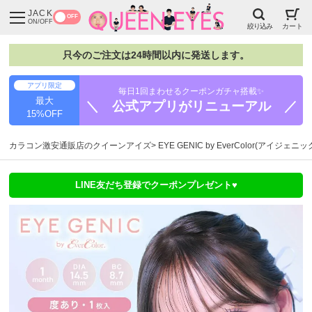
JACK
OFF
ON/OFF
絞り込み
カート
只今のご注文は24時間以内に発送します。
アプリ限定
毎日1回まわせるクーポンガチャ搭載✨
最大
＼ 公式アプリがリニューアル ／
15%OFF
カラコン激安通販店のクイーンアイズ
EYE GENIC by EverColor(アイジェニ
LINE友だち登録でクーポンプレゼント♥