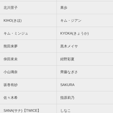
北川景子
果歩
KIHO(きほ)
キム・ジアン
キム・ミンジュ
KYOKA(きょうか)
熊田来夢
黒木メイサ
倖田來未
紺野彩夏
小山璃奈
齊藤なぎさ
坂巻有紗
SAKURA
佐々木希
指原莉乃
SANA(サナ)【TWICE】
しなこ