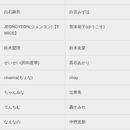
白石麻衣
白宮みずほ
JEONGYEON(ジョンヨン)【T
菅本裕子(ゆうこす)
WICE】
鈴木愛理
鈴木友菜
せいせい(田向星華)
髙石あかり
chaena(ちぇな)
chay
ちゃんみな
辻希美
てんちむ
轟すみれ
なえなの
中野恵那