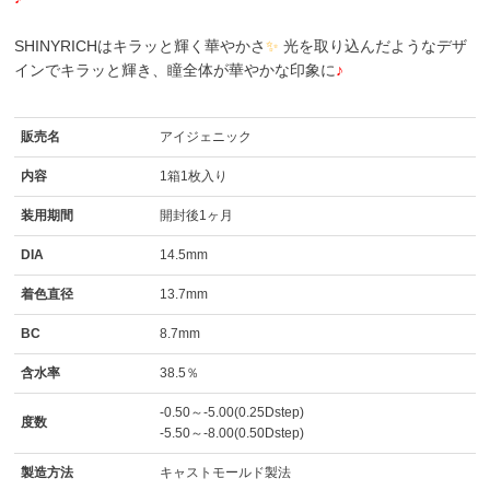
SHINYRICHはキラッと輝く華やかさ
✨
光を取り込んだようなデザ
インでキラッと輝き、瞳全体が華やかな印象に
♪
販売名
アイジェニック
内容
1箱1枚入り
装用期間
開封後1ヶ月
DIA
14.5mm
着色直径
13.7mm
BC
8.7mm
含水率
38.5％
-0.50～-5.00(0.25Dstep)
度数
-5.50～-8.00(0.50Dstep)
製造方法
キャストモールド製法