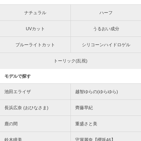
ナチュラル
ハーフ
UVカット
うるおい成分
ブルーライトカット
シリコーンハイドロゲル
トーリック(乱視)
モデルで探す
池田エライザ
越智ゆらの(ゆらゆら)
長浜広奈 (おひなさま)
齊藤早紀
鹿の間
重盛さと美
鈴木瞳美
守屋麗奈【櫻坂46】