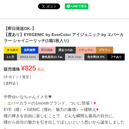
【即日発送OK♪】
【度あり】EYEGENIC by EverColor アイジェニック by エバーカ
ラー シャイニーリッチ(1箱1枚入り)
ネコポス
送料無料
即日発送
度ありのみ
ナチュラル
ブラウン
1ヶ月
DIA14.5mm
着色直径13.7㎜
BC8.7mm
含水率38.5%
フチあり
¥
825
販売価格
税込
[
8
ポイント進呈 ]
送料込
中野ゆいなちゃんイメモ💗
✨
エバーカラーの1monthブランド、ついに登場！
♥
EYE（瞳）+ GENIC（憧れ・魅力の象徴）＝瞳映え
♥
瞳の輝きを自由に楽しむことで、どんな瞬間も最高の自分に。
瞳から自分の魅力を引き出してほしいという想いから誕生しました
♪