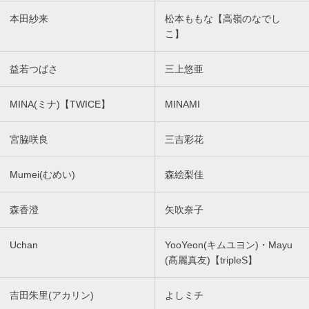
本田紗来
松本ももな【高嶺のなでし
こ】
益若つばさ
三上悠亜
MINA(ミナ)【TWICE】
MINAMI
宮脇咲良
三吉彩花
Mumei(むめい)
森絵梨佳
森香澄
矢吹奈子
Uchan
YooYeon(キムユヨン)・Mayu
(髙麗真友)【tripleS】
吉田朱里(アカリン)
よしミチ