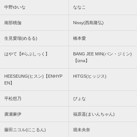
中野ゆいな
ななこ
南部桃伽
Nissy(西島隆弘)
生見愛瑠(めるる)
橋本愛
はやて【#らぶしっく】
BANG JEE MIN(バン・ジミン)
【izna】
HEESEUNG(ヒスン)【ENHYP
HITGS(ヒッジス)
EN】
平松想乃
ぴょな
廣瀬麻伊
福原遥(まいんちゃん)
藤田ニコル(にこるん)
堀未央奈