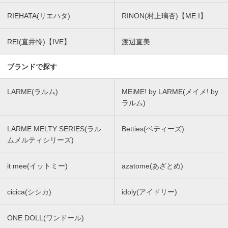
RIEHATA(リエハタ)
RINON(村上璃杏)【ME:I】
REI(直井怜)【IVE】
渡辺直美
ブランドで探す
LARME(ラルム)
MEiME! by LARME(メイメ! by
ラルム)
LARME MELTY SERIES(ラル
Betties(ベティーズ)
ムメルティシリーズ)
it mee(イットミー)
azatome(あざとめ)
cicica(シシカ)
idoly(アイドリー)
ONE DOLL(ワンドール)