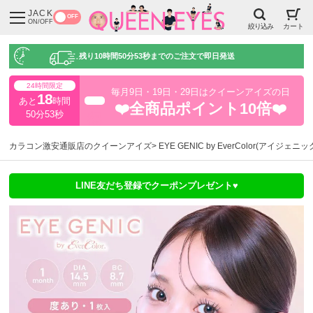
JACK
OFF
ON/OFF
絞り込み
カート
残り
10時間50分52秒
までのご注文で即日発送
24時間限定
毎月9日・19日・29日はクイーンアイズの日
18
あと
時間
超得
❤️全商品ポイント10倍❤️
50分52秒
カラコン激安通販店のクイーンアイズ
EYE GENIC by EverColor(アイジェニ
LINE友だち登録でクーポンプレゼント♥