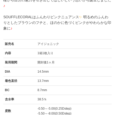
瞳から自分の魅力を引き出してほしいという想いから誕生しました
♪
SOUFFLECORALはふんわりピンクニュアンス
✨
明るめのふんわ
りとしたブラウンのフチと、ほのかに色づくピンクがやわらかな印
象に
♪
販売名
アイジェニック
内容
1箱1枚入り
装用期間
開封後1ヶ月
DIA
14.5mm
着色直径
13.7mm
BC
8.7mm
含水率
38.5％
-0.50～-5.00(0.25Dstep)
度数
-5.50～-8.00(0.50Dstep)