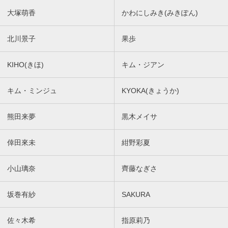
大塚萌香
かわにしみき(みきぽん)
北川景子
果歩
KIHO(きほ)
キム・ジアン
キム・ミンジュ
KYOKA(きょうか)
熊田来夢
黒木メイサ
倖田來未
紺野彩夏
小山璃奈
齊藤なぎさ
坂巻有紗
SAKURA
佐々木希
指原莉乃