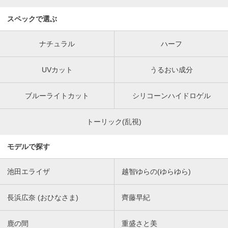
スペックで選ぶ
ナチュラル
ハーフ
UVカット
うるおい成分
ブルーライトカット
シリコーンハイドロゲル
トーリック(乱視)
モデルで探す
池田エライザ
越智ゆらの(ゆらゆら)
長浜広奈 (おひなさま)
齊藤早紀
鹿の間
重盛さと美