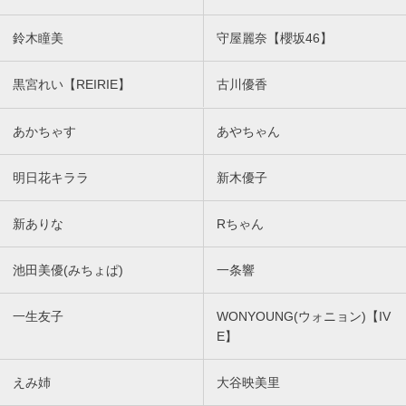
鈴木瞳美
守屋麗奈【櫻坂46】
黒宮れい【REIRIE】
古川優香
あかちゃす
あやちゃん
明日花キララ
新木優子
新ありな
Rちゃん
池田美優(みちょぱ)
一条響
一生友子
WONYOUNG(ウォニョン)【IV
E】
えみ姉
大谷映美里