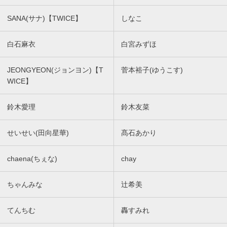
SANA(サナ)【TWICE】
しなこ
白石麻衣
白宮みずほ
JEONGYEON(ジョンヨン)【T
菅本裕子(ゆうこす)
WICE】
鈴木愛理
鈴木友菜
せいせい(田向星華)
髙石あかり
chaena(ちぇな)
chay
ちゃんみな
辻希美
てんちむ
轟すみれ