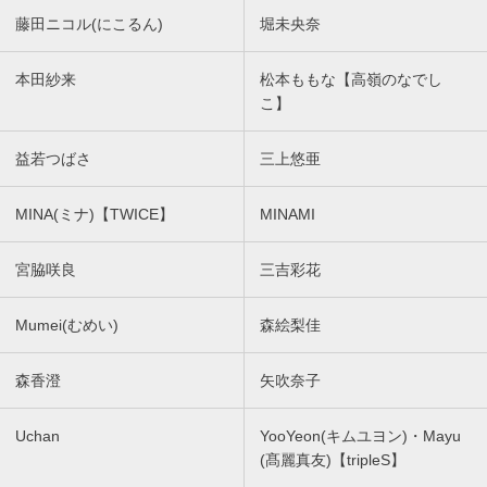
藤田ニコル(にこるん)
堀未央奈
本田紗来
松本ももな【高嶺のなでし
こ】
益若つばさ
三上悠亜
MINA(ミナ)【TWICE】
MINAMI
宮脇咲良
三吉彩花
Mumei(むめい)
森絵梨佳
森香澄
矢吹奈子
Uchan
YooYeon(キムユヨン)・Mayu
(髙麗真友)【tripleS】