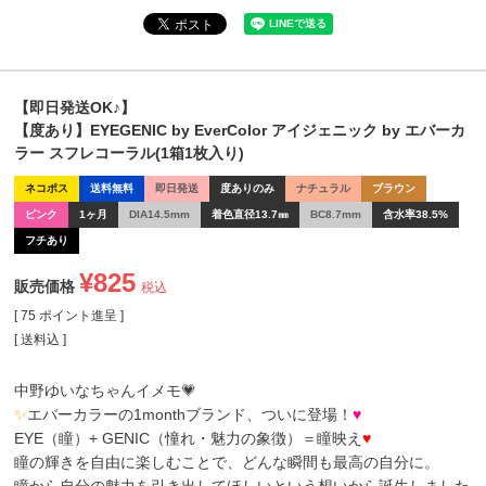
【即日発送OK♪】
【度あり】EYEGENIC by EverColor アイジェニック by エバーカ
ラー スフレコーラル(1箱1枚入り)
ネコポス
送料無料
即日発送
度ありのみ
ナチュラル
ブラウン
ピンク
1ヶ月
DIA14.5mm
着色直径13.7㎜
BC8.7mm
含水率38.5%
フチあり
¥
825
販売価格
税込
[
75
ポイント進呈 ]
送料込
中野ゆいなちゃんイメモ💗
✨
エバーカラーの1monthブランド、ついに登場！
♥
EYE（瞳）+ GENIC（憧れ・魅力の象徴）＝瞳映え
♥
瞳の輝きを自由に楽しむことで、どんな瞬間も最高の自分に。