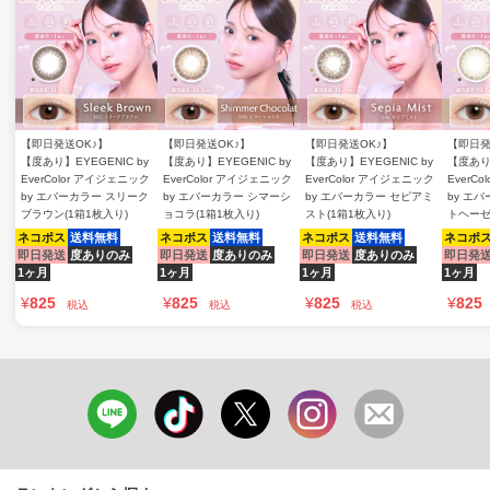
【即日発送OK♪】
【即日発送OK♪】
【即日発送OK♪】
【即日発
【度あり】EYEGENIC by
【度あり】EYEGENIC by
【度あり】EYEGENIC by
【度あり】
EverColor アイジェニック
EverColor アイジェニック
EverColor アイジェニック
EverC
by エバーカラー スリーク
by エバーカラー シマーシ
by エバーカラー セピアミ
by エ
ブラウン(1箱1枚入り)
ョコラ(1箱1枚入り)
スト(1箱1枚入り)
トヘーゼ
ネコポス
送料無料
ネコポス
送料無料
ネコポス
送料無料
ネコポ
即日発送
度ありのみ
即日発送
度ありのみ
即日発送
度ありのみ
即日発
1ヶ月
1ヶ月
1ヶ月
1ヶ月
¥
825
¥
825
¥
825
¥
825
税込
税込
税込