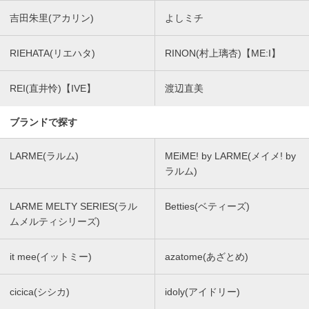
吉田朱里(アカリン)
よしミチ
RIEHATA(リエハタ)
RINON(村上璃杏)【ME:I】
REI(直井怜)【IVE】
渡辺直美
ブランドで探す
LARME(ラルム)
MEiME! by LARME(メイメ! by
ラルム)
LARME MELTY SERIES(ラル
Betties(ベティーズ)
ムメルティシリーズ)
it mee(イットミー)
azatome(あざとめ)
cicica(シシカ)
idoly(アイドリー)