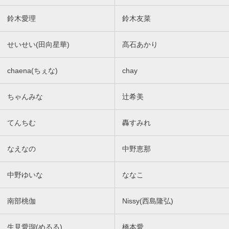
鈴木愛理
鈴木友菜
せいせい(田向星華)
髙石あかり
chaena(ちぇな)
chay
ちゃんみな
辻希美
てんちむ
轟すみれ
なえなの
中野恵那
中野ゆいな
ななこ
南部桃伽
Nissy(西島隆弘)
生見愛瑠(めるる)
橋本愛