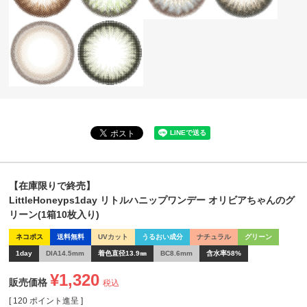
【在庫限りで終売】
LittleHoneyps1day リトルハニップワンデー オリビアちゃんのグ
リーン(1箱10枚入り)
ネコポス
送料無料
UVカット
うるおい成分
ナチュラル
グリーン
1day
DIA14.5mm
着色直径13.9㎜
BC8.6mm
含水率58%
¥
1,320
販売価格
税込
[
120
ポイント進呈 ]