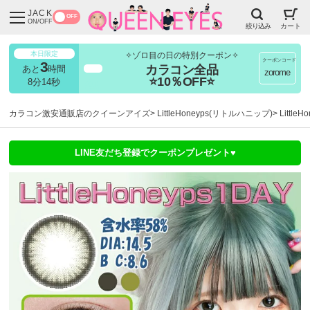
JACK
OFF
ON/OFF
絞り込み
カート
本日限定
✧ゾロ目の日の特別クーポン✧
クーポンコード
3
カラコン全品
あと
時間
超得
zorome
⭐10％OFF⭐
8分13秒
カラコン激安通販店のクイーンアイズ
LittleHoneyps(リトルハニップ)
Littl
LINE友だち登録でクーポンプレゼント♥