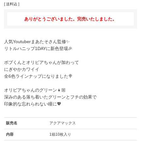
送料込
ありがとうございました。完売いたしました。
人気Youtuberまあたそさん監修✨
リトルハニップ1DAY
に新色登場🎉
ボブくんとオリビアちゃんが加わって
にぎやかカワイイ
全6色ラインナップになりました🍭
オリビアちゃんのグリーン👧🏼
深みのある落ち着いたグリーンとフチの効果で
印象的な忘れられない瞳に💖
販売名
アクアマックス
内容
1箱10枚入り