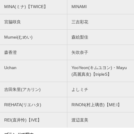
MINA(ミナ)【TWICE】
MINAMI
宮脇咲良
三吉彩花
Mumei(むめい)
森絵梨佳
森香澄
矢吹奈子
Uchan
YooYeon(キムユヨン)・Mayu
(髙麗真友)【tripleS】
吉田朱里(アカリン)
よしミチ
RIEHATA(リエハタ)
RINON(村上璃杏)【ME:I】
REI(直井怜)【IVE】
渡辺直美