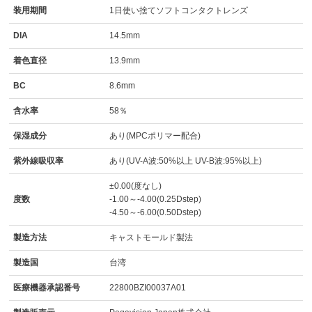
装用期間
1日使い捨てソフトコンタクトレンズ
DIA
14.5mm
着色直径
13.9mm
BC
8.6mm
含水率
58％
保湿成分
あり(MPCポリマー配合)
紫外線吸収率
あり(UV-A波:50%以上 UV-B波:95%以上)
±0.00(度なし)
度数
-1.00～-4.00(0.25Dstep)
-4.50～-6.00(0.50Dstep)
製造方法
キャストモールド製法
製造国
台湾
医療機器承認番号
22800BZI00037A01