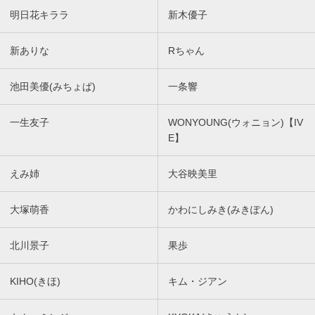
明日花キララ
新木優子
新ありな
Rちゃん
池田美優(みちょぱ)
一条響
一生友子
WONYOUNG(ウォニョン)【IV
E】
えみ姉
大谷映美里
大塚萌香
かわにしみき(みきぽん)
北川景子
果歩
KIHO(きほ)
キム・ジアン