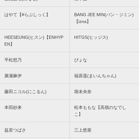
はやて【#らぶしっく】
BANG JEE MIN(バン・ジミン)
【izna】
HEESEUNG(ヒスン)【ENHYP
HITGS(ヒッジス)
EN】
平松想乃
ぴょな
廣瀬麻伊
福原遥(まいんちゃん)
藤田ニコル(にこるん)
堀未央奈
本田紗来
松本ももな【高嶺のなでし
こ】
益若つばさ
三上悠亜