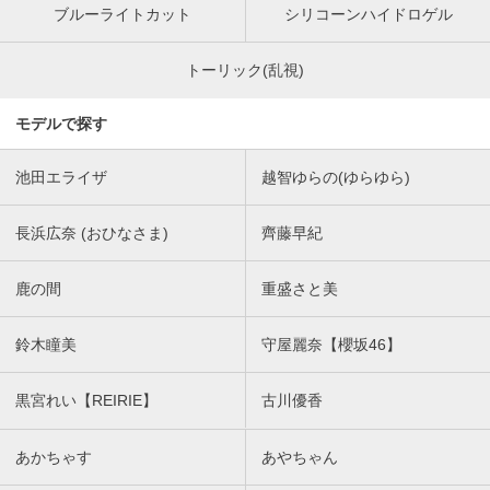
ブルーライトカット
シリコーンハイドロゲル
トーリック(乱視)
モデルで探す
池田エライザ
越智ゆらの(ゆらゆら)
長浜広奈 (おひなさま)
齊藤早紀
鹿の間
重盛さと美
鈴木瞳美
守屋麗奈【櫻坂46】
黒宮れい【REIRIE】
古川優香
あかちゃす
あやちゃん