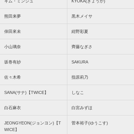
キム・ミンジュ
KYOKA(きょうか)
熊田来夢
黒木メイサ
倖田來未
紺野彩夏
小山璃奈
齊藤なぎさ
坂巻有紗
SAKURA
佐々木希
指原莉乃
SANA(サナ)【TWICE】
しなこ
白石麻衣
白宮みずほ
JEONGYEON(ジョンヨン)【T
菅本裕子(ゆうこす)
WICE】