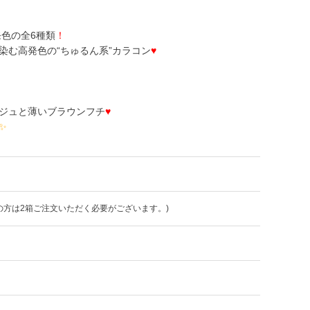
色の全6種類
！
染む高発色の“ちゅるん系”カラコン
♥
ジュと薄いブラウンフチ
♥
✨
の方は2箱ご注文いただく必要がございます。)