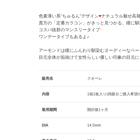
色素薄い系“ちゅるん”デザイン
♥
ナチュラル魅せ高発
貴方の「定番カラコン」がきっと見つかる。瞳に馴
コスパ抜群のマンスリータイプ
✨
ワンデータイプもあるよ♪
アーモンドは瞳にふんわり馴染むヌーディーなベー
目元全体が垢抜けて女性らしい優しい印象の目元に
販売名
クオーレ
内容
1箱1枚入り(両眼分ご購入希望
装用期間
開封後1ヶ月
DIA
14.5mm