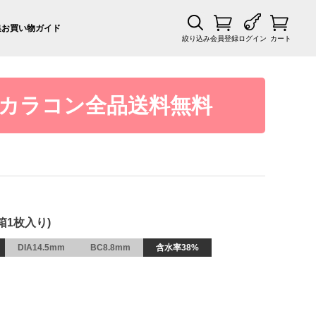
集
お買い物ガイド
絞り込み
会員登録
ログイン
カート
カラコン全品送料無料
1箱1枚入り)
DIA14.5mm
BC8.8mm
含水率38%