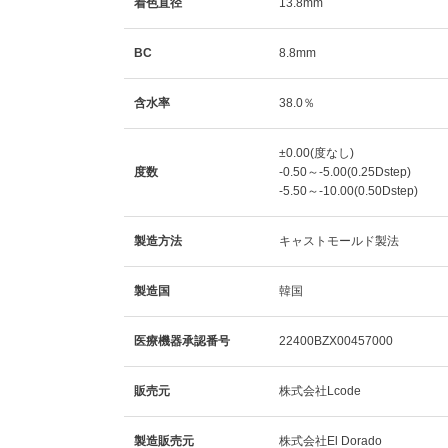
着色直径
13.8mm
BC
8.8mm
含水率
38.0％
±0.00(度なし)
度数
-0.50～-5.00(0.25Dstep)
-5.50～-10.00(0.50Dstep)
製造方法
キャストモールド製法
製造国
韓国
医療機器承認番号
22400BZX00457000
販売元
株式会社Lcode
製造販売元
株式会社El Dorado