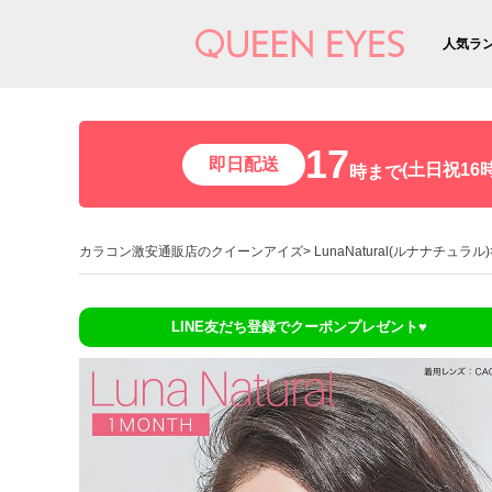
人気ラ
17
即日配送
(土日祝16時
時まで
カラコン激安通販店のクイーンアイズ
LunaNatural(ルナナチュラル)
LINE友だち登録でクーポンプレゼント♥