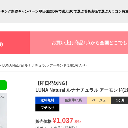
ンキング
超得キャンペーン
即日発送
DIAで選ぶ
BCで選ぶ
着色直径で選ぶ
カラコン特
お買い上げ商品1点から全国どこでも
)
LUNA Natural ルナナチュラル アーモンド(1箱1枚入り)
【即日発送NG】
LUNA Natural ルナナチュラル アーモンド(
送料無料
色素薄い系
ベージュ
1ヶ月
フチあり
¥
1,037
販売価格
税込