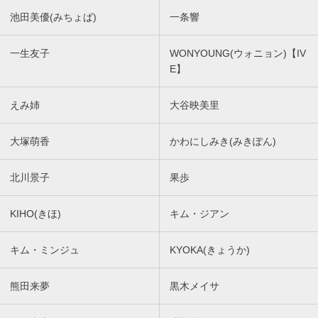
池田美優(みちょぱ)
一条響
一生友子
WONYOUNG(ウォニョン)【IV
E】
えみ姉
大谷映美里
大塚萌香
かわにしみき(みきぽん)
北川景子
果歩
KIHO(きほ)
キム・ジアン
キム・ミンジュ
KYOKA(きょうか)
熊田来夢
黒木メイサ