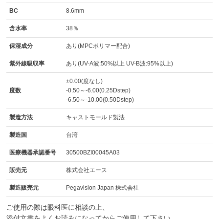
BC
8.6mm
含水率
38％
保湿成分
あり(MPCポリマー配合)
紫外線吸収率
あり(UV-A波:50%以上 UV-B波:95%以上)
±0.00(度なし)
度数
-0.50～-6.00(0.25Dstep)
-6.50～-10.00(0.50Dstep)
製造方法
キャストモールド製法
製造国
台湾
医療機器承認番号
30500BZI00045A03
販売元
株式会社エース
製造販売元
Pegavision Japan 株式会社
ご使用の際は眼科医に相談の上、
添付文書をよくお読みになってからご使用して下さい。