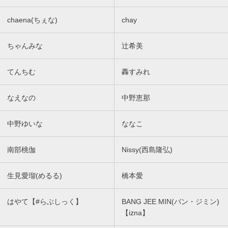
chaena(ちぇな)
chay
ちゃんみな
辻希美
てんちむ
轟すみれ
なえなの
中野恵那
中野ゆいな
ななこ
南部桃伽
Nissy(西島隆弘)
生見愛瑠(めるる)
橋本愛
はやて【#らぶしっく】
BANG JEE MIN(バン・ジミン)
【izna】