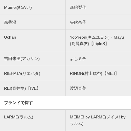
Mumei(むめい)
森絵梨佳
森香澄
矢吹奈子
Uchan
YooYeon(キムユヨン)・Mayu
(髙麗真友)【tripleS】
吉田朱里(アカリン)
よしミチ
RIEHATA(リエハタ)
RINON(村上璃杏)【ME:I】
REI(直井怜)【IVE】
渡辺直美
ブランドで探す
LARME(ラルム)
MEiME! by LARME(メイメ! by
ラルム)