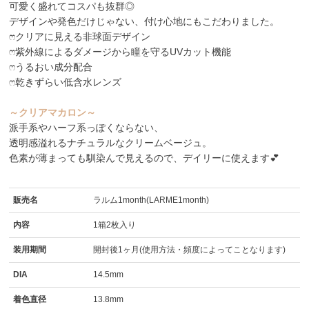
可愛く盛れてコスパも抜群◎
デザインや発色だけじゃない、付け心地にもこだわりました。
ෆクリアに見える非球面デザイン
ෆ紫外線によるダメージから瞳を守るUVカット機能
ෆうるおい成分配合
ෆ乾きずらい低含水レンズ
～クリアマカロン～
派手系やハーフ系っぽくならない、
透明感溢れるナチュラルなクリームベージュ。
色素が薄まっても馴染んで見えるので、デイリーに使えます💕
販売名
ラルム1month(LARME1month)
内容
1箱2枚入り
装用期間
開封後1ヶ月(使用方法・頻度によってことなります)
DIA
14.5mm
着色直径
13.8mm