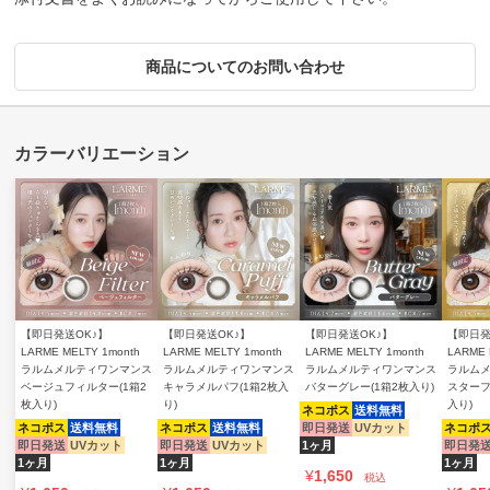
商品についてのお問い合わせ
【即日発送OK♪】
【即日発送OK♪】
【即日発送OK♪】
【即日発
LARME MELTY 1month
LARME MELTY 1month
LARME MELTY 1month
LARME 
ラルムメルティワンマンス
ラルムメルティワンマンス
ラルムメルティワンマンス
ラルム
ベージュフィルター(1箱2
キャラメルパフ(1箱2枚入
バターグレー(1箱2枚入り)
スターフ
枚入り)
り)
入り)
ネコポス
送料無料
ネコポス
送料無料
ネコポス
送料無料
即日発送
UVカット
ネコポ
即日発送
UVカット
即日発送
UVカット
1ヶ月
即日発
1ヶ月
1ヶ月
1ヶ月
¥
1,650
税込