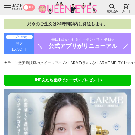
JACK
OFF
ON/OFF
絞り込み
カート
只今のご注文は24時間以内に発送します。
アプリ限定
毎日1回まわせるクーポンガチャ搭載✨
最大
＼ 公式アプリがリニューアル ／
15%OFF
カラコン激安通販店のクイーンアイズ
LARME(ラルム)
LARME MELTY 1m
LINE友だち登録でクーポンプレゼント♥