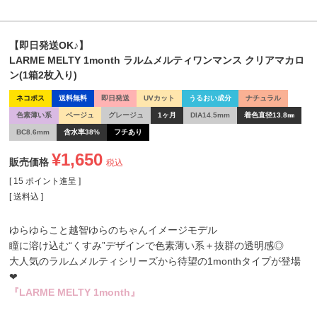
【即日発送OK♪】
LARME MELTY 1month ラルムメルティワンマンス クリアマカロ
ン(1箱2枚入り)
ネコポス
送料無料
即日発送
UVカット
うるおい成分
ナチュラル
色素薄い系
ベージュ
グレージュ
1ヶ月
DIA14.5mm
着色直径13.8㎜
BC8.6mm
含水率38%
フチあり
¥
1,650
販売価格
税込
[
15
ポイント進呈 ]
送料込
ゆらゆらこと越智ゆらのちゃんイメージモデル
瞳に溶け込む“くすみ”デザインで色素薄い系＋抜群の透明感◎
大人気のラルムメルティシリーズから待望の1monthタイプが登場
❤
『LARME MELTY 1month』