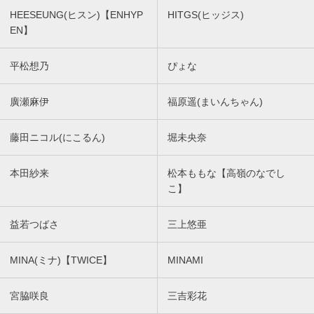
HEESEUNG(ヒスン)【ENHYP
HITGS(ヒッジス)
EN】
平松想乃
ぴょな
廣瀬麻伊
福原遥(まいんちゃん)
藤田ニコル(にこるん)
堀未央奈
本田紗来
松本ももな【高嶺のなでし
こ】
益若つばさ
三上悠亜
MINA(ミナ)【TWICE】
MINAMI
宮脇咲良
三吉彩花