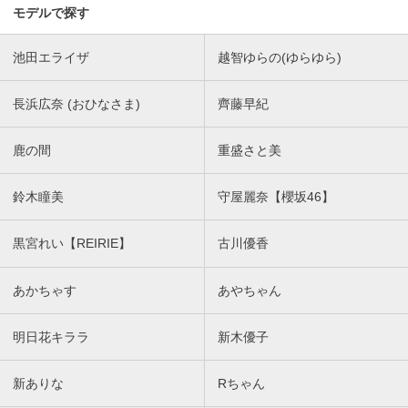
モデルで探す
池田エライザ
越智ゆらの(ゆらゆら)
長浜広奈 (おひなさま)
齊藤早紀
鹿の間
重盛さと美
鈴木瞳美
守屋麗奈【櫻坂46】
黒宮れい【REIRIE】
古川優香
あかちゃす
あやちゃん
明日花キララ
新木優子
新ありな
Rちゃん