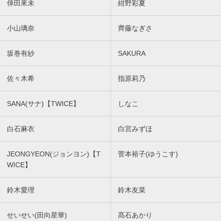
倖田來未
紺野彩夏
小山璃奈
齊藤なぎさ
坂巻有紗
SAKURA
佐々木希
指原莉乃
SANA(サナ)【TWICE】
しなこ
白石麻衣
白宮みずほ
JEONGYEON(ジョンヨン)【T
菅本裕子(ゆうこす)
WICE】
鈴木愛理
鈴木友菜
せいせい(田向星華)
髙石あかり