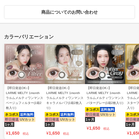
商品についてのお問い合わせ
【即日発送OK♪】
【即日発送OK♪】
【即日発送OK♪】
【即日発
LARME MELTY 1month
LARME MELTY 1month
LARME MELTY 1month
LARME 
ラルムメルティワンマンス
ラルムメルティワンマンス
ラルムメルティワンマンス
ラルム
ベージュフィルター(1箱2
キャラメルパフ(1箱2枚入
バターグレー(1箱2枚入り)
スターフ
枚入り)
り)
入り)
ネコポス
送料無料
ネコポス
送料無料
ネコポス
送料無料
即日発送
UVカット
ネコポ
即日発送
UVカット
即日発送
UVカット
1ヶ月
即日発
1ヶ月
1ヶ月
1ヶ月
¥
1,650
税込
¥
1,650
¥
1,650
¥
1,65
税込
税込