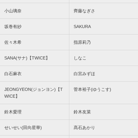
小山璃奈
齊藤なぎさ
坂巻有紗
SAKURA
佐々木希
指原莉乃
SANA(サナ)【TWICE】
しなこ
白石麻衣
白宮みずほ
JEONGYEON(ジョンヨン)【T
菅本裕子(ゆうこす)
WICE】
鈴木愛理
鈴木友菜
せいせい(田向星華)
髙石あかり