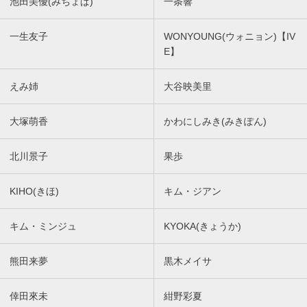
池田美優(みちょぱ)
一条響
一生友子
WONYOUNG(ウォニョン)【IV
E】
えみ姉
大谷映美里
大塚萌香
かわにしみき(みきぽん)
北川景子
果歩
KIHO(きほ)
キム・ジアン
キム・ミンジュ
KYOKA(きょうか)
熊田来夢
黒木メイサ
倖田來未
紺野彩夏