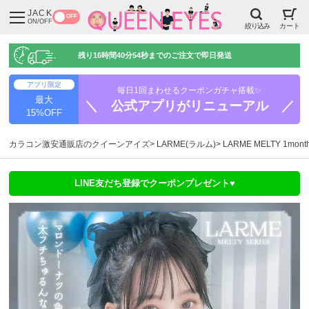
JACK
OFF
ON/OFF
絞り込み
カート
残り
16時間40分53秒
までのご注文で即日発送
アプリ限定
毎日1回まわせるクーポンガチャ搭載✨
最大
＼ 公式アプリがリニューアル ／
15%OFF
カラコン激安通販店のクイーンアイズ
LARME(ラルム)
LARME MELTY 1m
LINE友だち登録でクーポンプレゼント♥