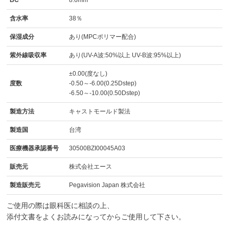
BC
8.6mm
含水率
38％
保湿成分
あり(MPCポリマー配合)
紫外線吸収率
あり(UV-A波:50%以上 UV-B波:95%以上)
±0.00(度なし)
度数
-0.50～-6.00(0.25Dstep)
-6.50～-10.00(0.50Dstep)
製造方法
キャストモールド製法
製造国
台湾
医療機器承認番号
30500BZI00045A03
販売元
株式会社エース
製造販売元
Pegavision Japan 株式会社
ご使用の際は眼科医に相談の上、
添付文書をよくお読みになってからご使用して下さい。