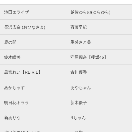
池田エライザ
越智ゆらの(ゆらゆら)
長浜広奈 (おひなさま)
齊藤早紀
鹿の間
重盛さと美
鈴木瞳美
守屋麗奈【櫻坂46】
黒宮れい【REIRIE】
古川優香
あかちゃす
あやちゃん
明日花キララ
新木優子
新ありな
Rちゃん