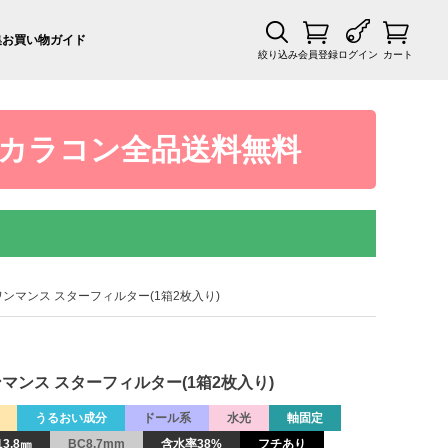
集
お買い物ガイド
絞り込み
会員登録
ログイン
カート
カラコン全品送料無料
ティワンマンス スターフィルター(1箱2枚入り)
ワンマンス スターフィルター(1箱2枚入り)
うるおい成分
ドール系
水光
軸固定
3.8㎜
BC8.7mm
含水率38%
フチあり