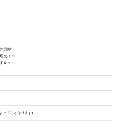
調🤎
煌めく✨
⟡.·
よってことなります)