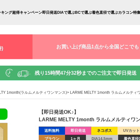
ンキング
超得キャンペーン
即日発送
DIAで選ぶ
BCで選ぶ
着色直径で選ぶ
カラコン特
お買い上げ商品1点から全国どこでも
)
残り
15時間47分31秒
までのご注文で即日発送
ELTY 1month(ラルムメルティワンマンス)
LARME MELTY 1month ラルムメル
【即日発送OK♪】
LARME MELTY 1month ラルムメルティ
送料無料
即日発送
ネコポス
UVカット
ブラウン
1ヶ月
DIA14.5mm
着色直径1