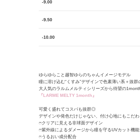
-9.00
-9.50
-10.00
ゆらゆらこと越智ゆらのちゃんイメージモデル
瞳に溶け込む“くすみ”デザインで色素薄い系＋抜群
大人気のラルムメルティシリーズから待望の1mont
『LARME MELTY 1month』
可愛く盛れてコスパも抜群◎
デザインや発色だけじゃない、付け心地にもこだわ
ෆクリアに見える非球面デザイン
ෆ紫外線によるダメージから瞳を守るUVカット機能
ෆうるおい成分配合