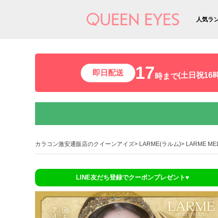
人気ラ
17
即日配送
(土日祝16時
時まで
カラコン激安通販店のクイーンアイズ
LARME(ラルム)
LARME M
LINE友だち登録でクーポンプレゼント♥