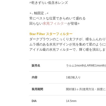
ෆ乾きずらい低含水レンズ
⋆⸜ 軸固定 ⸝⋆
常にベストな位置できらめいて盛れる
水
光
フ
ィ
ル
タ
ー
回らない
が登場⭐️
Star Filter スターフィルター
ダークブラウンのこっくり太フチが、瞳をふんわり強
ムラ感のある水光デザインが光を集めて星のように
アイドル級の水光フィルターで、輝く瞳を演出します
販売名
ラルム1month(LARME1month)
内容
1箱2枚入り
装用期間
開封後1ヶ月(使用方法・頻度に
DIA
14.5mm