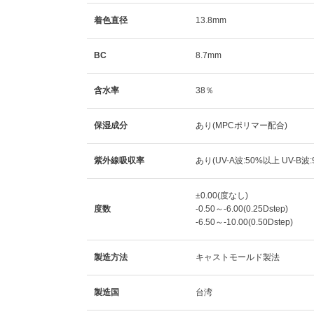
着色直径
13.8mm
BC
8.7mm
含水率
38％
保湿成分
あり(MPCポリマー配合)
紫外線吸収率
あり(UV-A波:50%以上 UV-B波
±0.00(度なし)
度数
-0.50～-6.00(0.25Dstep)
-6.50～-10.00(0.50Dstep)
製造方法
キャストモールド製法
製造国
台湾