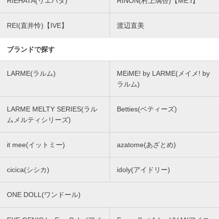
RIEHATA(リエハタ)
RINON(村上璃杏)【ME:I】
REI(直井怜)【IVE】
渡辺直美
ブランドで探す
LARME(ラルム)
MEiME! by LARME(メイメ! by
ラルム)
LARME MELTY SERIES(ラル
Betties(ベティーズ)
ムメルティシリーズ)
it mee(イットミー)
azatome(あざとめ)
cicica(シシカ)
idoly(アイドリー)
ONE DOLL(ワンドール)