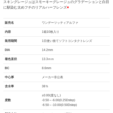
スキングレージュはスモーキーグレージュのグラデーションと白目
に馴染む太めフチのリアルハーフレンズ
♥
販売名
ワンデーツッティアルファ
内容
1箱10枚入り
装用期間
1日使い捨てソフトコンタクトレンズ
DIA
14.2mm
着色直径
13.3ｍｍ
BC
8.6mm
中心厚
メーカー非公表
含水率
38％
±0.00(度なし)
度数
-0.50～-6.00(0.25Dstep)
-6.50～-10.00(0.50Dstep)