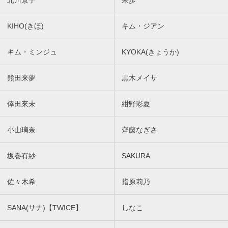
KIHO(きほ)
キム・ジアン
キム・ミンジュ
KYOKA(きょうか)
熊田来夢
黒木メイサ
倖田來未
紺野彩夏
小山璃奈
齊藤なぎさ
坂巻有紗
SAKURA
佐々木希
指原莉乃
SANA(サナ)【TWICE】
しなこ