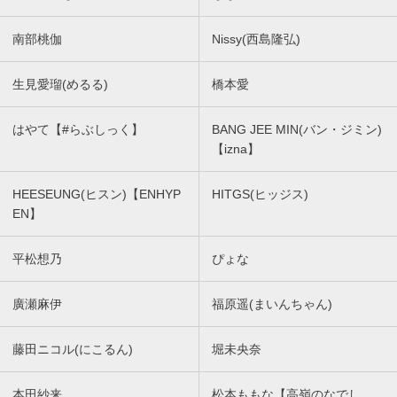
南部桃伽
Nissy(西島隆弘)
生見愛瑠(めるる)
橋本愛
はやて【#らぶしっく】
BANG JEE MIN(バン・ジミン)
【izna】
HEESEUNG(ヒスン)【ENHYP
HITGS(ヒッジス)
EN】
平松想乃
ぴょな
廣瀬麻伊
福原遥(まいんちゃん)
藤田ニコル(にこるん)
堀未央奈
本田紗来
松本ももな【高嶺のなでし