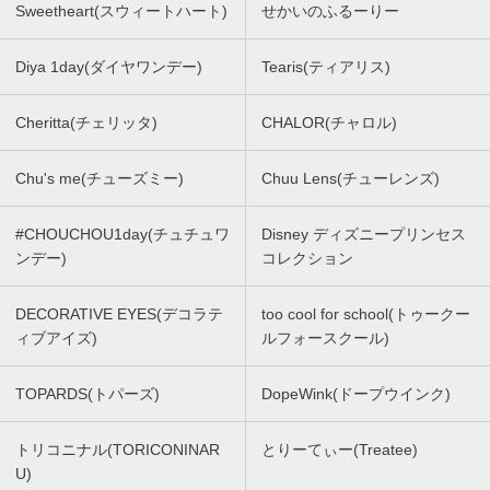
Sweetheart(スウィートハート)
せかいのふるーりー
Diya 1day(ダイヤワンデー)
Tearis(ティアリス)
Cheritta(チェリッタ)
CHALOR(チャロル)
Chu's me(チューズミー)
Chuu Lens(チューレンズ)
#CHOUCHOU1day(チュチュワ
Disney ディズニープリンセス
ンデー)
コレクション
DECORATIVE EYES(デコラテ
too cool for school(トゥークー
ィブアイズ)
ルフォースクール)
TOPARDS(トパーズ)
DopeWink(ドープウインク)
トリコニナル(TORICONINAR
とりーてぃー(Treatee)
U)