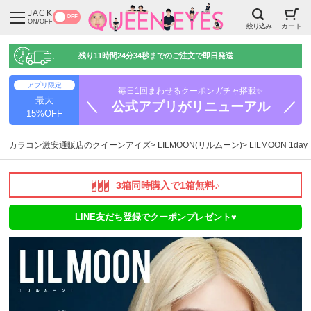
JACK
OFF
ON/OFF
絞り込み
カート
残り
11時間24分33秒
までのご注文で即日発送
アプリ限定
毎日1回まわせるクーポンガチャ搭載✨
最大
＼ 公式アプリがリニューアル ／
15%OFF
カラコン激安通販店のクイーンアイズ
LILMOON(リルムーン)
LILMOON 1
3箱同時購入で1箱無料♪
LINE友だち登録でクーポンプレゼント♥