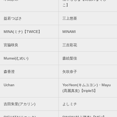
こ】
益若つばさ
三上悠亜
MINA(ミナ)【TWICE】
MINAMI
宮脇咲良
三吉彩花
Mumei(むめい)
森絵梨佳
森香澄
矢吹奈子
Uchan
YooYeon(キムユヨン)・Mayu
(髙麗真友)【tripleS】
吉田朱里(アカリン)
よしミチ