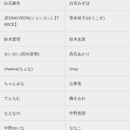
白石麻衣
白宮みずほ
JEONGYEON(ジョンヨン)【T
菅本裕子(ゆうこす)
WICE】
鈴木愛理
鈴木友菜
せいせい(田向星華)
髙石あかり
chaena(ちぇな)
chay
ちゃんみな
辻希美
てんちむ
轟すみれ
なえなの
中野恵那
中野ゆいな
ななこ