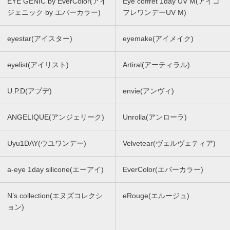
EYE GENIC by EverColor(アイ
Eye coffret 1day UV M(アイコ
ジェニック by エバーカラー)
フレワンデーUV M)
eyestar(アイスター)
eyemake(アイメイク)
eyelist(アイリスト)
Artiral(アーティラル)
U.P.D(アプデ)
envie(アンヴィ)
ANGELIQUE(アンジェリーク)
Unrolla(アンローラ)
Uyu1DAY(ウユワンデー)
Velvetear(ヴェルヴェティア)
a-eye 1day silicone(エーアイ)
EverColor(エバーカラー)
N’s collection(エヌズコレクシ
eRouge(エルージュ)
ョン)