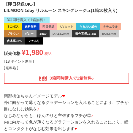
【即日発送OK♪】
LILMOON 1day リルムーン スキングレージュ(1箱10枚入り)
3箱同時購入で1箱無料！
ネコポス
送料無料
即日発送
UVカット
うるおい成分
ナチュラル
ブラウン
グレー
1day
DIA14.2mm
着色直径13.3㎜
BC8.6mm
含水率38%
フチあり
¥
1,980
販売価格
税込
[
18
ポイント進呈 ]
送料込
3箱同時購入で1箱無料♪
南部桃伽ちゃんイメージモデル
❤
外に向かって薄くなるグラデーションを入れることにより、フチが
目になじむ効果を
♪
なじみながらも、ほんのりと主張するフチが◎
♪
内に向かって色が薄くなるグラデーションを入れることにより、瞳
とコンタクトがなじむ効果を出します
♥