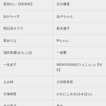
黒宮れい【REIRIE】
古川優香
あかちゃす
あやちゃん
明日花キララ
新木優子
新ありな
Rちゃん
池田美優(みちょぱ)
一条響
一生友子
WONYOUNG(ウォニョン)【IV
E】
えみ姉
大谷映美里
大塚萌香
かわにしみき(みきぽん)
北川景子
果歩