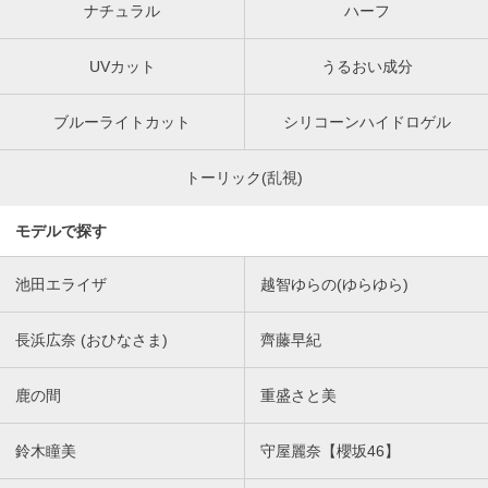
ナチュラル
ハーフ
UVカット
うるおい成分
ブルーライトカット
シリコーンハイドロゲル
トーリック(乱視)
モデルで探す
池田エライザ
越智ゆらの(ゆらゆら)
長浜広奈 (おひなさま)
齊藤早紀
鹿の間
重盛さと美
鈴木瞳美
守屋麗奈【櫻坂46】