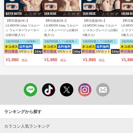
【即日発送OK♪】
【即日発送OK♪】
【即日発送OK♪】
【即日発
LILMOON 1day リルムー
LILMOON 1day リルムー
LILMOON 1day リルムー
LILMO
ン ウォーターウォーター
ン スキンベージュ(1箱10
ン スキングレージュ(1箱1
ン クリ
(1箱10枚入り)
枚入り)
0枚入り)
0枚入り)
3箱同時購入で1箱無料！
3箱同時購入で1箱無料！
3箱同時購入で1箱無料！
3箱同時
ネコポス
送料無料
ネコポス
送料無料
ネコポス
送料無料
ネコポ
即日発送
UVカット
1day
即日発送
UVカット
1day
即日発送
UVカット
1day
即日発
¥
1,980
¥
1,980
¥
1,980
¥
1,98
税込
税込
税込
ランキングから探す
カラコン人気ランキング