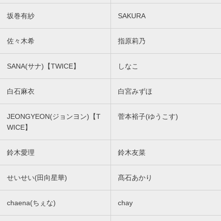
坂巻有紗
SAKURA
佐々木希
指原莉乃
SANA(サナ)【TWICE】
しなこ
白石麻衣
白宮みずほ
JEONGYEON(ジョンヨン)【T
菅本裕子(ゆうこす)
WICE】
鈴木愛理
鈴木友菜
せいせい(田向星華)
髙石あかり
chaena(ちぇな)
chay