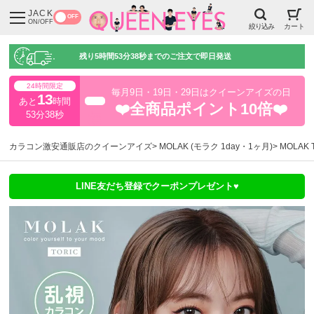
JACK
OFF
ON/OFF
絞り込み
カート
残り
5時間53分37秒
までのご注文で即日発送
24時間限定
毎月9日・19日・29日はクイーンアイズの日
13
あと
時間
超得
❤️全商品ポイント10倍❤️
53分37秒
カラコン激安通販店のクイーンアイズ
MOLAK (モラク 1day・1ヶ月)
MOLAK
LINE友だち登録でクーポンプレゼント♥