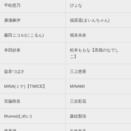
平松想乃
ぴょな
廣瀬麻伊
福原遥(まいんちゃん)
藤田ニコル(にこるん)
堀未央奈
本田紗来
松本ももな【高嶺のなでし
こ】
益若つばさ
三上悠亜
MINA(ミナ)【TWICE】
MINAMI
宮脇咲良
三吉彩花
Mumei(むめい)
森絵梨佳