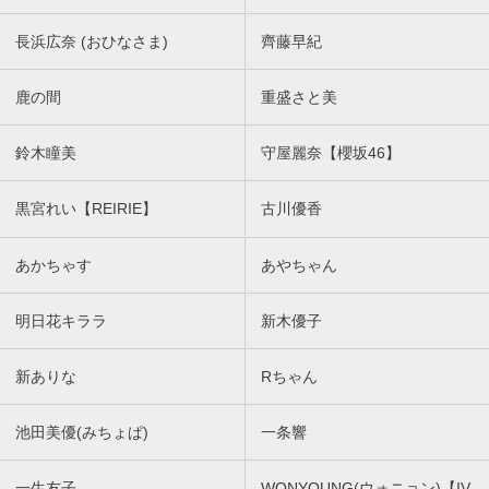
長浜広奈 (おひなさま)
齊藤早紀
鹿の間
重盛さと美
鈴木瞳美
守屋麗奈【櫻坂46】
黒宮れい【REIRIE】
古川優香
あかちゃす
あやちゃん
明日花キララ
新木優子
新ありな
Rちゃん
池田美優(みちょぱ)
一条響
一生友子
WONYOUNG(ウォニョン)【IV