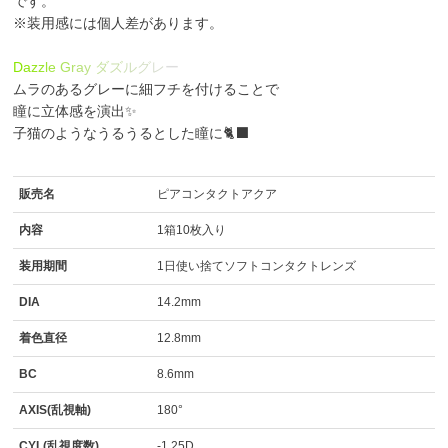
です。
※装用感には個人差があります。
D
a
z
z
l
e
G
r
a
y
ダ
ズ
ル
グ
レ
ー
ムラのあるグレーに細フチを付けることで
瞳に立体感を演出✨
子猫のようなうるうるとした瞳に🐈‍⬛
販売名
ピアコンタクトアクア
内容
1箱10枚入り
装用期間
1日使い捨てソフトコンタクトレンズ
DIA
14.2mm
着色直径
12.8mm
BC
8.6mm
AXIS(乱視軸)
180°
CYL(乱視度数)
-1.25D