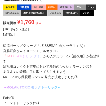
ネコポス
送料無料
即日発送
乱視用
色素薄い系
グレー
1day
DIA14.2mm
着色直径12.9㎜以下
BC8.6mm
含水率55%
フチあり
¥
1,760
販売価格
税込
[
160
ポイント進呈 ]
送料込
韓流ガールズグループ
『LE SSERAFIM(ルセラフィム)』
宮脇咲良
さんイメージモデルカラコン
『
M
O
L
A
K
(
モ
ラ
ク
)
』
から人気カラーの【乱視用】が新登場
❣
乱視用コンタクト市場において種類の少ないカラーレンズを
より多くの皆様に手に取ってもらえるよう、
MOLAKから乱視用レンズの発売が決定しました👏
～
M
O
L
A
K
T
O
R
I
C
モ
ラ
ク
ト
ー
リ
ッ
ク
～
Point①
フロントトーリック仕様