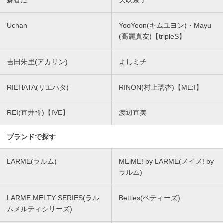
森香澄
矢吹奈子
Uchan
YooYeon(キムユヨン)・Mayu
(髙麗真友)【tripleS】
吉田朱里(アカリン)
よしミチ
RIEHATA(リエハタ)
RINON(村上璃杏)【ME:I】
REI(直井怜)【IVE】
渡辺直美
ブランドで探す
LARME(ラルム)
MEiME! by LARME(メイメ! by
ラルム)
LARME MELTY SERIES(ラル
Betties(ベティーズ)
ムメルティシリーズ)