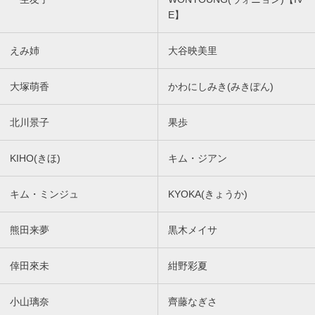
E】
えみ姉
大谷映美里
大塚萌香
かわにしみき(みきぽん)
北川景子
果歩
KIHO(きほ)
キム・ジアン
キム・ミンジュ
KYOKA(きょうか)
熊田来夢
黒木メイサ
倖田來未
紺野彩夏
小山璃奈
齊藤なぎさ