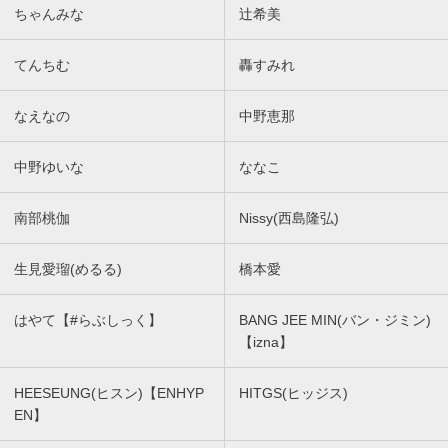
ちゃんみな
辻希美
てんちむ
轟すみれ
なえなの
中野恵那
中野ゆいな
ななこ
南部桃伽
Nissy(西島隆弘)
生見愛瑠(めるる)
橋本愛
はやて【#らぶしっく】
BANG JEE MIN(バン・ジミン)
【izna】
HEESEUNG(ヒスン)【ENHYP
HITGS(ヒッジス)
EN】