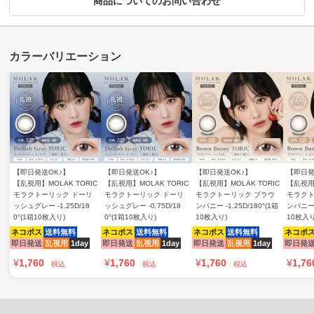
商品についてのお問い合わせ
【即日発送OK♪】
【即日発送OK♪】
【即日発送OK♪】
【即日発
【乱視用】MOLAK TORIC
【乱視用】MOLAK TORIC
【乱視用】MOLAK TORIC
【乱視用】
モラクトーリック ドーリ
モラクトーリック ドーリ
モラクトーリック ブラウ
モラクト
ッシュグレー -1.25D/18
ッシュグレー -0.75D/18
ンバニー -1.25D/180°(1箱
ンバニー -
0°(1箱10枚入り)
0°(1箱10枚入り)
10枚入り)
10枚入り
ネコポス
送料無料
ネコポス
送料無料
ネコポス
送料無料
ネコポ
即日発送
乱視用
1day
即日発送
乱視用
1day
即日発送
乱視用
1day
即日発
¥
1,760
¥
1,760
¥
1,760
¥
1,76
税込
税込
税込