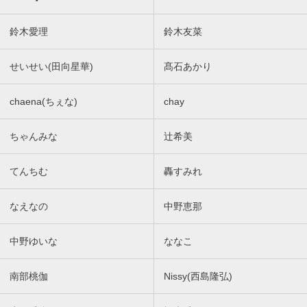
鈴木愛理
鈴木友菜
せいせい(田向星華)
髙石あかり
chaena(ちぇな)
chay
ちゃんみな
辻希美
てんちむ
轟すみれ
なえなの
中野恵那
中野ゆいな
ななこ
南部桃伽
Nissy(西島隆弘)