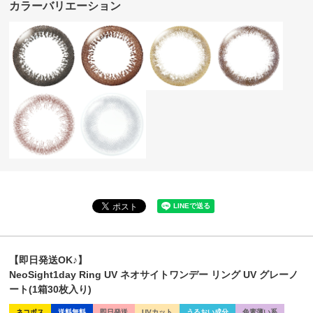
カラーバリエーション
【即日発送OK♪】
NeoSight1day Ring UV ネオサイトワンデー リング UV グレーノ
ート(1箱30枚入り)
ネコポス
送料無料
即日発送
UVカット
うるおい成分
色素薄い系