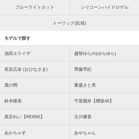
ブルーライトカット
シリコーンハイドロゲル
トーリック(乱視)
モデルで探す
池田エライザ
越智ゆらの(ゆらゆら)
長浜広奈 (おひなさま)
齊藤早紀
鹿の間
重盛さと美
鈴木瞳美
守屋麗奈【櫻坂46】
黒宮れい【REIRIE】
古川優香
あかちゃす
あやちゃん