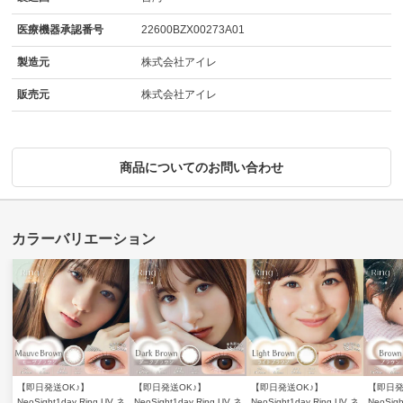
医療機器承認番号
22600BZX00273A01
製造元
株式会社アイレ
販売元
株式会社アイレ
商品についてのお問い合わせ
【即日発送OK♪】
【即日発送OK♪】
【即日発送OK♪】
【即日発
NeoSight1day Ring UV ネ
NeoSight1day Ring UV ネ
NeoSight1day Ring UV ネ
NeoSigh