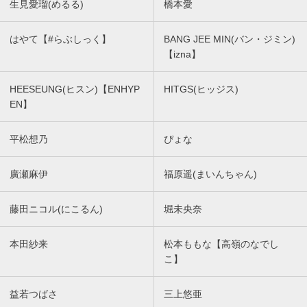
生見愛瑠(めるる)
橋本愛
はやて【#らぶしっく】
BANG JEE MIN(バン・ジミン)
【izna】
HEESEUNG(ヒスン)【ENHYP
HITGS(ヒッジス)
EN】
平松想乃
ぴょな
廣瀬麻伊
福原遥(まいんちゃん)
藤田ニコル(にこるん)
堀未央奈
本田紗来
松本ももな【高嶺のなでし
こ】
益若つばさ
三上悠亜