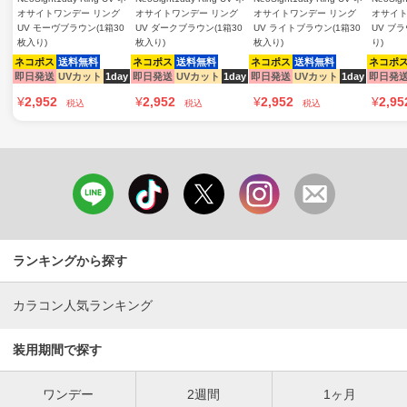
オサイトワンデー リング
オサイトワンデー リング
オサイトワンデー リング
オサイト
UV モーヴブラウン(1箱30
UV ダークブラウン(1箱30
UV ライトブラウン(1箱30
UV ブラ
枚入り)
枚入り)
枚入り)
り)
ネコポス
送料無料
ネコポス
送料無料
ネコポス
送料無料
ネコポ
即日発送
UVカット
1day
即日発送
UVカット
1day
即日発送
UVカット
1day
即日発
¥
2,952
¥
2,952
¥
2,952
¥
2,95
税込
税込
税込
ランキングから探す
カラコン人気ランキング
装用期間で探す
ワンデー
2週間
1ヶ月