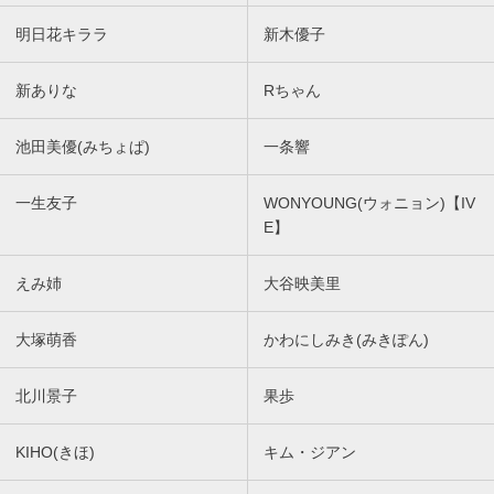
明日花キララ
新木優子
新ありな
Rちゃん
池田美優(みちょぱ)
一条響
一生友子
WONYOUNG(ウォニョン)【IV
E】
えみ姉
大谷映美里
大塚萌香
かわにしみき(みきぽん)
北川景子
果歩
KIHO(きほ)
キム・ジアン