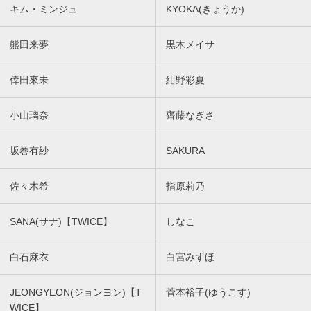
キム・ミンジュ
KYOKA(きょうか)
熊田来夢
黒木メイサ
倖田來未
紺野彩夏
小山璃奈
齊藤なぎさ
坂巻有紗
SAKURA
佐々木希
指原莉乃
SANA(サナ)【TWICE】
しなこ
白石麻衣
白宮みずほ
JEONGYEON(ジョンヨン)【T
菅本裕子(ゆうこす)
WICE】