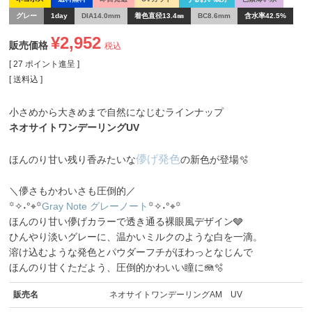
グレー
1day
DIA14.0mm
着色直径13.4㎜
BC8.6mm
含水率42.5%
¥
2,952
販売価格
税込
[
27
ポイント進呈 ]
送料込
小さめから大きめまで自然になじむラインナップ
ネオサイトワンデーリングUV
儚げ発色
ほんのり甘い残り香みたいな
の新色が登場🫧
＼儚さもかわいさも圧倒的／
꙳✧˖°⌖꙳
Gray Note グレーノート
꙳✧˖°⌖꙳
ほんのり甘い儚げカラーで透き通る裸眼風デザイン🩶
ひんやり淡いグレーに、温かいミルクのような白を一滴。
溶け込むような発色とパウダーフチがほわっとなじんで
ほんのり甘くただよう、圧倒的かわいい瞳に🪼🫧
販売名
ネオサイトワンデーリングAM UV