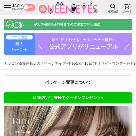
JACK
OFF
ON/OFF
絞り込み
カート
残り
3時間30分49秒
までのご注文で即日発送
アプリ限定
毎日1回まわせるクーポンガチャ搭載✨
最大
＼ 公式アプリがリニューアル ／
15%OFF
カラコン激安通販店のクイーンアイズ
NeoSight1day(ネオサイトワンデー)
Ne
パッケージ変更について
LINE友だち登録でクーポンプレゼント♥