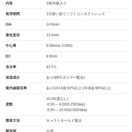
内容
1箱30枚入り
装用期間
1日使い捨てソフトコンタクトレンズ
DIA
14.0mm
着色直径
13.4mm
中心厚
0.08mm(-3.00D)
BC
8.6mm
含水率
42.5％
保湿成分
あり(MPCポリマー配合)
紫外線吸収率
あり(UV-A波:83%以上 UV-B波:98%以上)
±0.00(度なし)
度数
-0.50～-6.00(0.25Dstep)
-6.50～-10.00(0.50Dstep)
製造方法
キャストモールド製法
製造国
台湾