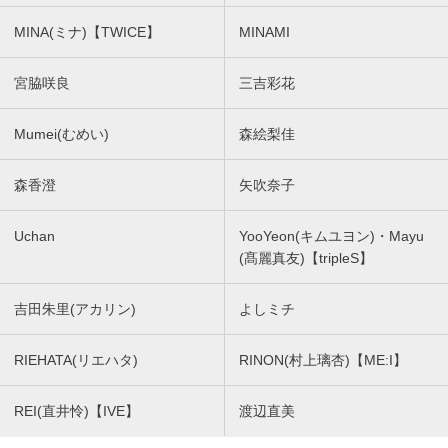
MINA(ミナ)【TWICE】
MINAMI
宮脇咲良
三吉彩花
Mumei(むめい)
森絵梨佳
森香澄
矢吹奈子
Uchan
YooYeon(キムユヨン)・Mayu
(髙麗真友)【tripleS】
吉田朱里(アカリン)
よしミチ
RIEHATA(リエハタ)
RINON(村上璃杏)【ME:I】
REI(直井怜)【IVE】
渡辺直美