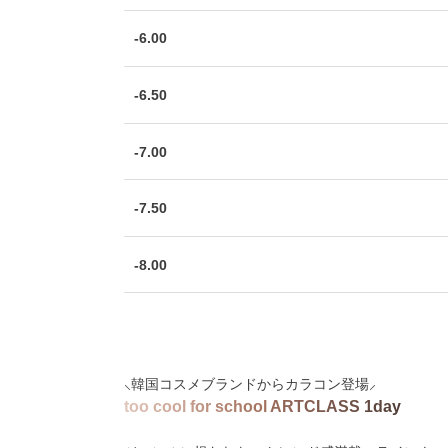
-6.00
-6.50
-7.00
-7.50
-8.00
⸜韓国コスメブランドからカラコン登場⸝
t
o
o
c
o
o
l
f
o
r
s
c
h
o
o
l
A
R
T
C
L
A
S
S
1
d
a
y