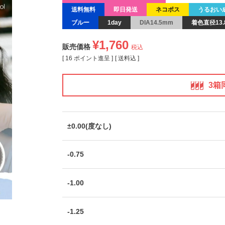
送料無料
即日発送
ネコポス
うるおい
ブルー
1day
DIA14.5mm
着色直径13.
¥
1,760
販売価格
税込
[
16
ポイント進呈 ]
送料込
3箱
±0.00(度なし)
-0.75
-1.00
-1.25