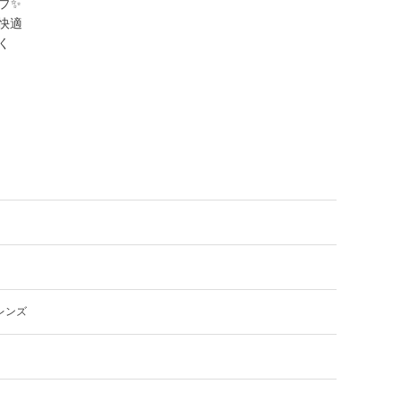
✨️
快適
く
レンズ