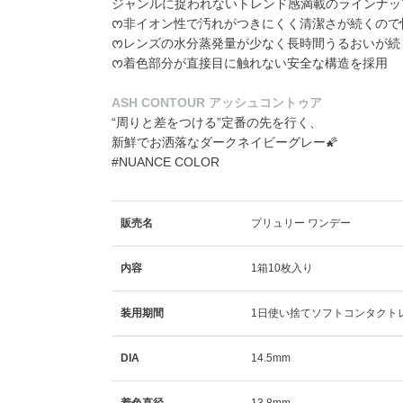
ジャンルに捉われないトレンド感満載のラインナップ
ᰔ非イオン性で汚れがつきにくく清潔さが続くので
ᰔレンズの水分蒸発量が少なく長時間うるおいが続
ᰔ着色部分が直接目に触れない安全な構造を採用
ASH CONTOUR アッシュコントゥア
“周りと差をつける”定番の先を行く、
新鮮でお洒落なダークネイビーグレー🌠
#NUANCE COLOR
販売名
プリュリー ワンデー
内容
1箱10枚入り
装用期間
1日使い捨てソフトコンタクト
DIA
14.5mm