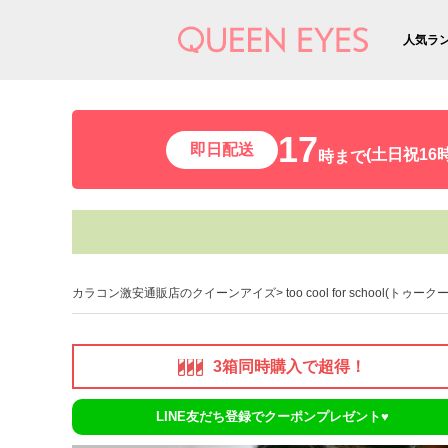
人気ラ
17
即日配送
(土日祝16時
時まで
カラコン激安通販店のクイーンアイズ
too cool for school(
3箱同時購入で超得！
LINE友だち登録でクーポンプレゼント♥