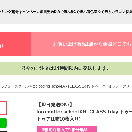
ンキング
超得キャンペーン
即日発送
DIAで選ぶ
BCで選ぶ
着色直径で選ぶ
カラコン特
お買い上げ商品1点から全国どこでも
)
只今のご注文は24時間以内に発送します。
トゥークールフォースクール)
too cool for school ARTCLASS 1day トゥークー
【即日発送OK♪】
too cool for school ARTCLASS
トゥア(1箱10枚入り)
3箱同時購入で1箱分無料！