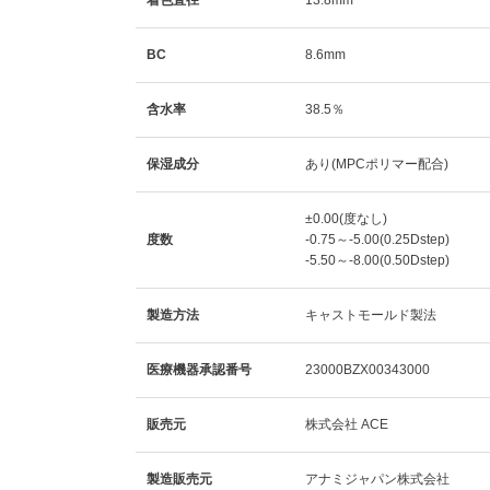
着色直径
13.8mm
BC
8.6mm
含水率
38.5％
保湿成分
あり(MPCポリマー配合)
±0.00(度なし)
度数
-0.75～-5.00(0.25Dstep)
-5.50～-8.00(0.50Dstep)
製造方法
キャストモールド製法
医療機器承認番号
23000BZX00343000
販売元
株式会社 ACE
製造販売元
アナミジャパン株式会社