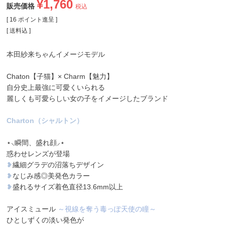
¥
1,760
販売価格
税込
[
16
ポイント進呈 ]
送料込
本田紗来ちゃんイメージモデル
Chaton【子猫】× Charm【魅力】
自分史上最強に可愛くいられる
麗しくも可愛らしい女の子をイメージしたブランド
Charton（シャルトン）
⋆⸜瞬間、盛れ顔⸝⋆
惑わせレンズが登場
❥
繊細グラデの沼落ちデザイン
❥
なじみ感◎美発色カラー
❥
盛れるサイズ着色直径13.6mm以上
アイスミュール
～視線を奪う毒っぽ天使の瞳～
ひとしずくの淡い発色が