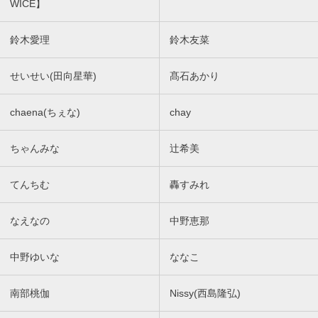
WICE】
鈴木愛理
鈴木友菜
せいせい(田向星華)
髙石あかり
chaena(ちぇな)
chay
ちゃんみな
辻希美
てんちむ
轟すみれ
なえなの
中野恵那
中野ゆいな
ななこ
南部桃伽
Nissy(西島隆弘)