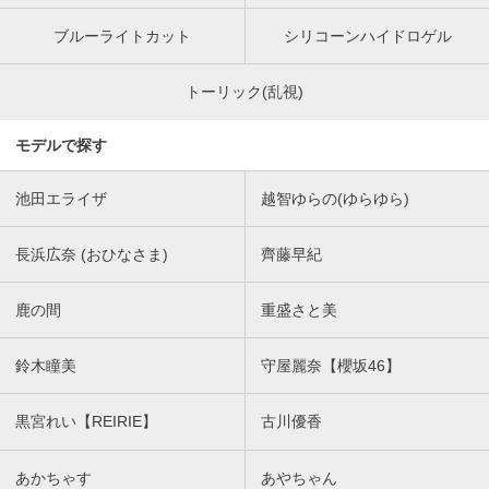
ブルーライトカット
シリコーンハイドロゲル
トーリック(乱視)
モデルで探す
池田エライザ
越智ゆらの(ゆらゆら)
長浜広奈 (おひなさま)
齊藤早紀
鹿の間
重盛さと美
鈴木瞳美
守屋麗奈【櫻坂46】
黒宮れい【REIRIE】
古川優香
あかちゃす
あやちゃん