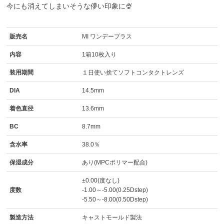
今にも消えてしまいそうな儚い印象に🍨
販売名
MI ワンデープラス
内容
1箱10枚入り
装用期間
１日使い捨てソフトコンタクトレンズ
DIA
14.5mm
着色直径
13.6mm
BC
8.7mm
含水率
38.0％
保湿成分
あり(MPCポリマー配合)
±0.00(度なし)
度数
-1.00～-5.00(0.25Dstep)
-5.50～-8.00(0.50Dstep)
製造方法
キャストモールド製法