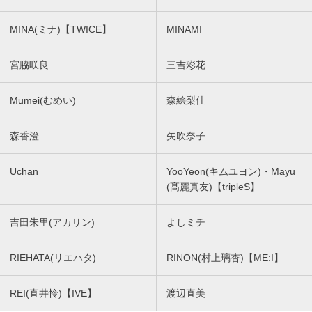
MINA(ミナ)【TWICE】
MINAMI
宮脇咲良
三吉彩花
Mumei(むめい)
森絵梨佳
森香澄
矢吹奈子
Uchan
YooYeon(キムユヨン)・Mayu
(髙麗真友)【tripleS】
吉田朱里(アカリン)
よしミチ
RIEHATA(リエハタ)
RINON(村上璃杏)【ME:I】
REI(直井怜)【IVE】
渡辺直美