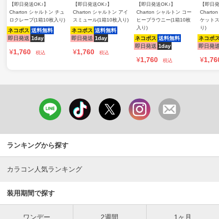
【即日発送OK♪】
【即日発送OK♪】
【即日発送OK♪】
【即日発
Charton シャルトン チュ
Charton シャルトン アイ
Charton シャルトン コー
Chart
ロクレープ(1箱10枚入り)
スミュール(1箱10枚入り)
ヒーブラウニー(1箱10枚
ケットス
入り)
り)
ネコポス
送料無料
ネコポス
送料無料
即日発送
1day
即日発送
1day
ネコポス
送料無料
ネコポ
即日発送
1day
即日発
¥
1,760
¥
1,760
税込
税込
¥
1,760
¥
1,76
税込
ランキングから探す
カラコン人気ランキング
装用期間で探す
ワンデー
2週間
1ヶ月