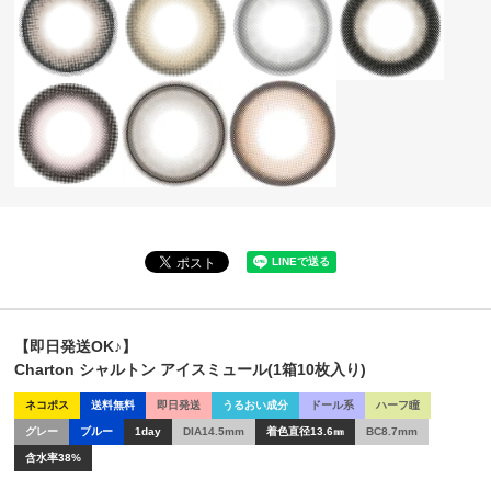
【即日発送OK♪】
Charton シャルトン アイスミュール(1箱10枚入り)
ネコポス
送料無料
即日発送
うるおい成分
ドール系
ハーフ瞳
グレー
ブルー
1day
DIA14.5mm
着色直径13.6㎜
BC8.7mm
含水率38%