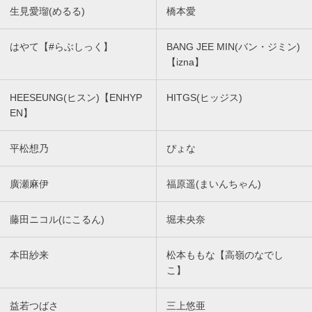
生見愛瑠(めるる)
橋本愛
はやて【#らぶしっく】
BANG JEE MIN(バン・ジミン)
【izna】
HEESEUNG(ヒスン)【ENHYP
HITGS(ヒッジス)
EN】
平松想乃
ぴょな
廣瀬麻伊
福原遥(まいんちゃん)
藤田ニコル(にこるん)
堀未央奈
本田紗来
松本ももな【高嶺のなでし
こ】
益若つばさ
三上悠亜