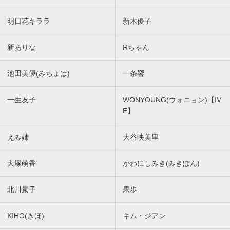
明日花キララ
新木優子
新ありな
Rちゃん
池田美優(みちょぱ)
一条響
一生友子
WONYOUNG(ウォニョン)【IV
E】
えみ姉
大谷映美里
大塚萌香
かわにしみき(みきぽん)
北川景子
果歩
KIHO(きほ)
キム・ジアン