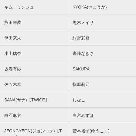
キム・ミンジュ
KYOKA(きょうか)
熊田来夢
黒木メイサ
倖田來未
紺野彩夏
小山璃奈
齊藤なぎさ
坂巻有紗
SAKURA
佐々木希
指原莉乃
SANA(サナ)【TWICE】
しなこ
白石麻衣
白宮みずほ
JEONGYEON(ジョンヨン)【T
菅本裕子(ゆうこす)