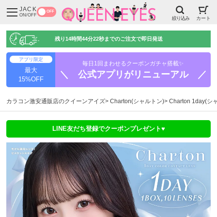
JACK
OFF
ON/OFF
絞り込み
カート
残り
14時間44分22秒
までのご注文で即日発送
アプリ限定
毎日1回まわせるクーポンガチャ搭載✨
最大
＼ 公式アプリがリニューアル ／
15%OFF
カラコン激安通販店のクイーンアイズ
Charton(シャルトン)
Charton 1da
LINE友だち登録でクーポンプレゼント♥