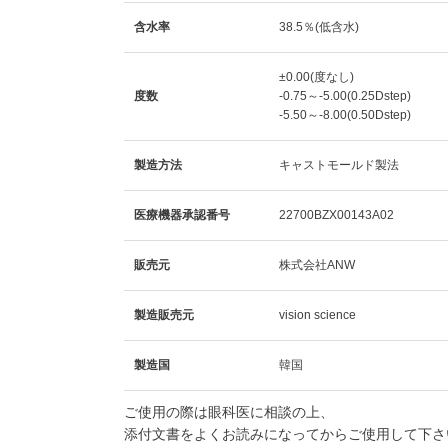
含水率
38.5％(低含水)
±0.00(度なし)
度数
-0.75～-5.00(0.25Dstep)
-5.50～-8.00(0.50Dstep)
製造方法
キャストモールド製法
医療機器承認番号
22700BZX00143A02
販売元
株式会社ANW
製造販売元
vision science
製造国
韓国
ご使用の際は眼科医に相談の上、
添付文書をよくお読みになってからご使用して下さ