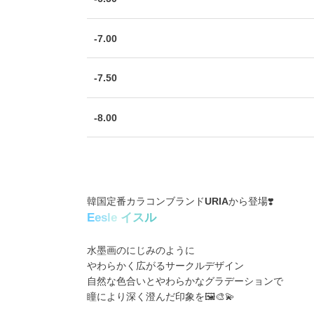
-7.00
-7.50
-8.00
韓国定番カラコンブランド
URIA
から登場❣️
E
e
s
l
e
イ
ス
ル
水墨画のにじみのように
やわらかく広がるサークルデザイン
自然な色合いとやわらかなグラデーションで
瞳により深く澄んだ印象を🖼️🎨💫