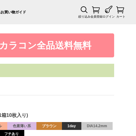
集
お買い物ガイド
絞り込み
会員登録
ログイン
カート
カラコン全品送料無料
1箱10枚入り)
ル
色素薄い系
ブラウン
1day
DIA14.2mm
フチあり