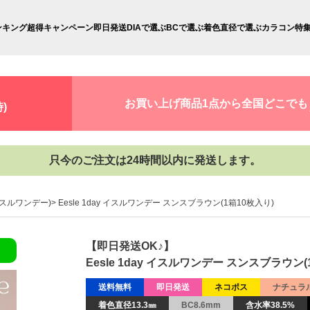
ンキング
超得キャンペーン
即日発送
DIAで選ぶ
BCで選ぶ
着色直径で選ぶ
カラコン特
お買い上げ商品1点から全国どこでも
)
只今のご注文は24時間以内に発送します。
y(イスルワンデー)
Eesle 1day イスルワンデー スンスブラウン(1箱10枚入り)
【即日発送OK♪】
Eesle 1day イスルワンデー スンスブラウン(
送料無料
即日発送
ネコポス
ナチュラ
着色直径13.3㎜
BC8.6mm
含水率38.5%