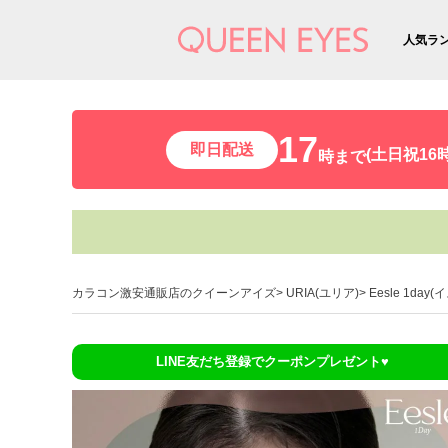
人気ラ
17
即日配送
(土日祝16時
時まで
カラコン激安通販店のクイーンアイズ
URIA(ユリア)
Eesle 1da
LINE友だち登録でクーポンプレゼント♥