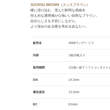
SOONSU BROWN（スンスブラウン）
瞳に溶け込む、澄んだ鮮明な視線🌼
控えめな透明感が心地いい自然なブラウン。
自分らしさを大切にしながら、
より深みのある瞳を求めるあなたへ。
販売名
ANWワンデー イブ
内容
1箱10枚入り
装用期間
1日使い捨てソフトコンタクト
DIA
14.2mm
着色直径
13.3mm
BC
8.6mm