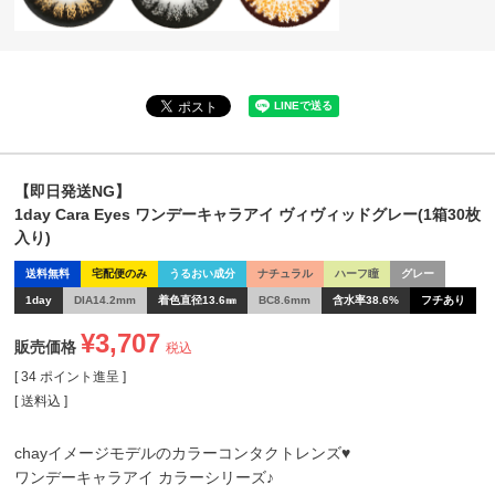
【即日発送NG】
1day Cara Eyes ワンデーキャラアイ ヴィヴィッドグレー(1箱30枚
入り)
送料無料
宅配便のみ
うるおい成分
ナチュラル
ハーフ瞳
グレー
1day
DIA14.2mm
着色直径13.6㎜
BC8.6mm
含水率38.6%
フチあり
¥
3,707
販売価格
税込
[
34
ポイント進呈 ]
送料込
chayイメージモデルのカラーコンタクトレンズ♥
ワンデーキャラアイ カラーシリーズ♪