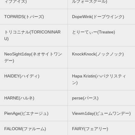
ィブアイズ)
ルフォースクール)
TOPARDS(トパーズ)
DopeWink(ドープウインク)
トリコニナル(TORICONINAR
とりーてぃー(Treatee)
U)
NeoSight1day(ネオサイトワン
KnockKnock(ノックノック)
デー)
HAIDEY(ハイディ)
Hapa Kristin(ハパクリスティ
ン)
HARNE(ハルネ)
perse(パース)
PienAge(ピエナージュ)
Viewm1day(ビュームワンデー)
FALOOM(ファルーム)
FAIRY(フェアリー)