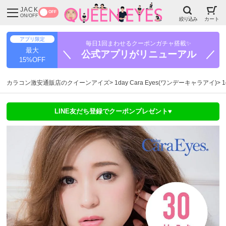
JACK
OFF
ON/OFF
絞り込み
カート
アプリ限定
毎日1回まわせるクーポンガチャ搭載✨
最大
＼ 公式アプリがリニューアル ／
15%OFF
カラコン激安通販店のクイーンアイズ
1day Cara Eyes(ワンデーキャラアイ)
LINE友だち登録でクーポンプレゼント♥