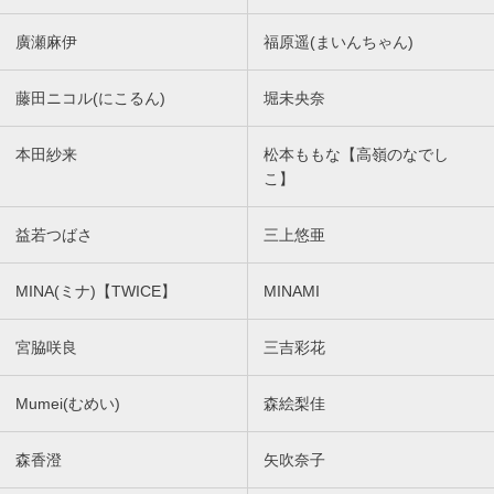
廣瀬麻伊
福原遥(まいんちゃん)
藤田ニコル(にこるん)
堀未央奈
本田紗来
松本ももな【高嶺のなでし
こ】
益若つばさ
三上悠亜
MINA(ミナ)【TWICE】
MINAMI
宮脇咲良
三吉彩花
Mumei(むめい)
森絵梨佳
森香澄
矢吹奈子