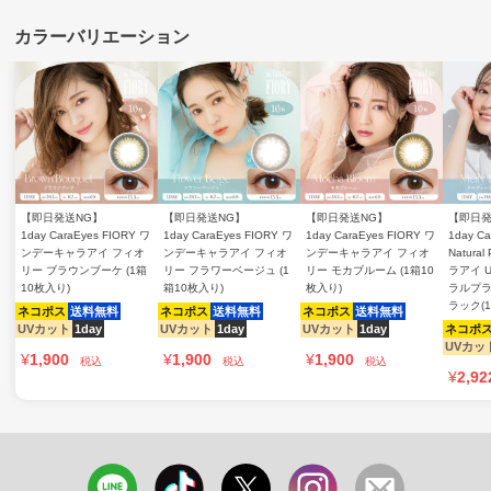
【即日発送NG】
【即日発送NG】
【即日発送NG】
【即日発
1day CaraEyes FIORY ワ
1day CaraEyes FIORY ワ
1day CaraEyes FIORY ワ
1day Ca
ンデーキャラアイ フィオ
ンデーキャラアイ フィオ
ンデーキャラアイ フィオ
Natura
リー ブラウンブーケ (1箱
リー フラワーベージュ (1
リー モカブルーム (1箱10
ラアイ 
10枚入り)
箱10枚入り)
枚入り)
ラルプラ
ラック(
ネコポス
送料無料
ネコポス
送料無料
ネコポス
送料無料
UVカット
1day
UVカット
1day
UVカット
1day
ネコポ
UVカッ
¥
1,900
¥
1,900
¥
1,900
税込
税込
税込
¥
2,92