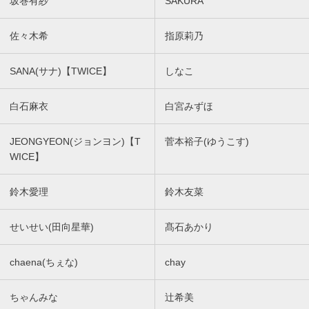
坂巻有紗
SAKURA
佐々木希
指原莉乃
SANA(サナ)【TWICE】
しなこ
白石麻衣
白宮みずほ
JEONGYEON(ジョンヨン)【T
菅本裕子(ゆうこす)
WICE】
鈴木愛理
鈴木友菜
せいせい(田向星華)
髙石あかり
chaena(ちぇな)
chay
ちゃんみな
辻希美