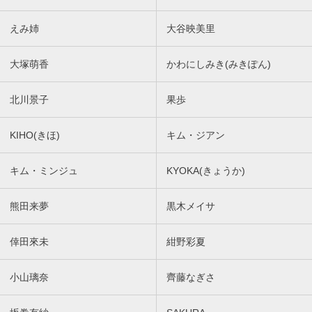
えみ姉
大谷映美里
大塚萌香
かわにしみき(みきぽん)
北川景子
果歩
KIHO(きほ)
キム・ジアン
キム・ミンジュ
KYOKA(きょうか)
熊田来夢
黒木メイサ
倖田來未
紺野彩夏
小山璃奈
齊藤なぎさ