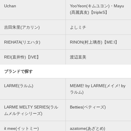
Uchan
YooYeon(キムユヨン)・Mayu
(髙麗真友)【tripleS】
吉田朱里(アカリン)
よしミチ
RIEHATA(リエハタ)
RINON(村上璃杏)【ME:I】
REI(直井怜)【IVE】
渡辺直美
ブランドで探す
LARME(ラルム)
MEiME! by LARME(メイメ! by
ラルム)
LARME MELTY SERIES(ラル
Betties(ベティーズ)
ムメルティシリーズ)
it mee(イットミー)
azatome(あざとめ)