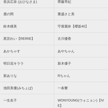
長浜広奈 (おひなさま)
齊藤早紀
鹿の間
重盛さと美
鈴木瞳美
守屋麗奈【櫻坂46】
黒宮れい【REIRIE】
古川優香
あかちゃす
あやちゃん
明日花キララ
新木優子
新ありな
Rちゃん
池田美優(みちょぱ)
一条響
一生友子
WONYOUNG(ウォニョン)【IV
E】