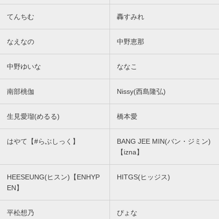
てんちむ
轟すみれ
なえなの
中野恵那
中野ゆいな
ななこ
南部桃伽
Nissy(西島隆弘)
生見愛瑠(めるる)
橋本愛
はやて【#らぶしっく】
BANG JEE MIN(バン・ジミン)
【izna】
HEESEUNG(ヒスン)【ENHYP
HITGS(ヒッジス)
EN】
平松想乃
ぴょな