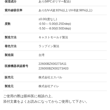
保湿成分
あり(MPCポリマー配合)
紫外線吸収率
あり(UV-A波:83%以上 UV-B波:98%以上)
±0.00(度なし)
度数
-0.50～-5.00(0.25Dstep)
-5.50～-8.00(0.50Dstep)
製造方法
キャストモールド製法
着色方法
ラップイン製法
製造国
台湾
22600BZX00273A11
医療機器承認番号
226000BZX00273A03
販売元
株式会社エスパル
製造元
株式会社アイレ
ご使用の際は眼科医に相談の上、
添付文書をよくお読みになってからご使用して下さい。