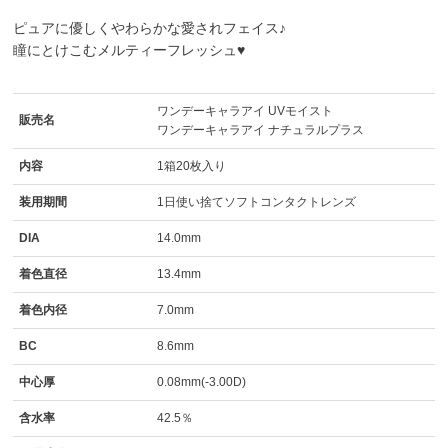
ピュアに優しくやわらかな愛されフェイス♪
瞳にとけこむメルティーフレッシュ♥
ワンデーキャラアイ UVモイスト
販売名
ワンデーキャラアイ ナチュラルプラス
内容
1箱20枚入り
装用期間
1日使い捨てソフトコンタクトレンズ
DIA
14.0mm
着色直径
13.4mm
着色内径
7.0mm
BC
8.6mm
中心厚
0.08mm(-3.00D)
含水率
42.5％