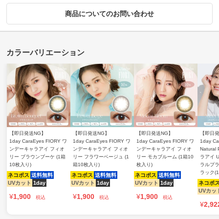
商品についてのお問い合わせ
【即日発送NG】
【即日発送NG】
【即日発送NG】
【即日発
1day CaraEyes FIORY ワ
1day CaraEyes FIORY ワ
1day CaraEyes FIORY ワ
1day Ca
ンデーキャラアイ フィオ
ンデーキャラアイ フィオ
ンデーキャラアイ フィオ
Natura
リー ブラウンブーケ (1箱
リー フラワーベージュ (1
リー モカブルーム (1箱10
ラアイ 
10枚入り)
箱10枚入り)
枚入り)
ラルプラ
ラック(
ネコポス
送料無料
ネコポス
送料無料
ネコポス
送料無料
UVカット
1day
UVカット
1day
UVカット
1day
ネコポ
UVカッ
¥
1,900
¥
1,900
¥
1,900
税込
税込
税込
¥
2,92