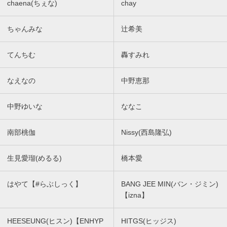
chaena(ちぇな)
chay
ちゃんみな
辻希美
てんちむ
轟すみれ
なえなの
中野恵那
中野ゆいな
ななこ
南部桃伽
Nissy(西島隆弘)
生見愛瑠(めるる)
橋本愛
はやて【#らぶしっく】
BANG JEE MIN(バン・ジミン)
【izna】
HEESEUNG(ヒスン)【ENHYP
HITGS(ヒッジス)