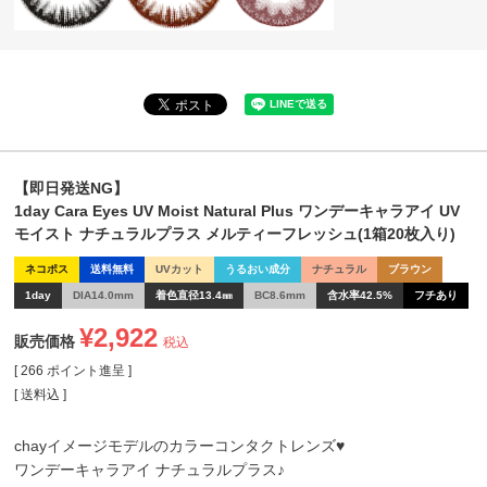
【即日発送NG】
1day Cara Eyes UV Moist Natural Plus ワンデーキャラアイ UV
モイスト ナチュラルプラス メルティーフレッシュ(1箱20枚入り)
ネコポス
送料無料
UVカット
うるおい成分
ナチュラル
ブラウン
1day
DIA14.0mm
着色直径13.4㎜
BC8.6mm
含水率42.5%
フチあり
¥
2,922
販売価格
税込
[
266
ポイント進呈 ]
送料込
chayイメージモデルのカラーコンタクトレンズ♥
ワンデーキャラアイ ナチュラルプラス♪