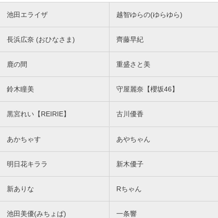
池田エライザ
越智ゆらの(ゆらゆら)
長浜広奈 (おひなさま)
齊藤早紀
鹿の間
重盛さと美
鈴木瞳美
守屋麗奈【櫻坂46】
黒宮れい【REIRIE】
古川優香
あかちゃす
あやちゃん
明日花キララ
新木優子
新ありな
Rちゃん
池田美優(みちょぱ)
一条響