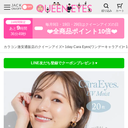
JACK
OFF
ON/OFF
絞り込み
カート
24時間限定
毎月9日・19日・29日はクイーンアイズの日
9
あと
時間
超得
❤️全商品ポイント10倍❤️
36分47秒
カラコン激安通販店のクイーンアイズ
1day Cara Eyes(ワンデーキャラアイ)
LINE友だち登録でクーポンプレゼント♥