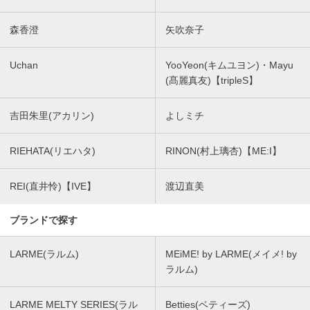
森香澄
矢吹奈子
Uchan
YooYeon(キムユヨン)・Mayu
(髙麗真友)【tripleS】
吉田朱里(アカリン)
よしミチ
RIEHATA(リエハタ)
RINON(村上璃杏)【ME:I】
REI(直井怜)【IVE】
渡辺直美
ブランドで探す
LARME(ラルム)
MEiME! by LARME(メイメ! by
ラルム)
LARME MELTY SERIES(ラル
Betties(ベティーズ)