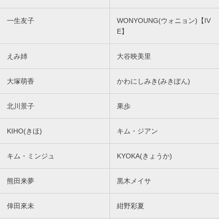
一生友子
WONYOUNG(ウォニョン)【IV
E】
えみ姉
大谷映美里
大塚萌香
かわにしみき(みきぽん)
北川景子
果歩
KIHO(きほ)
キム・ジアン
キム・ミンジュ
KYOKA(きょうか)
熊田来夢
黒木メイサ
倖田來未
紺野彩夏