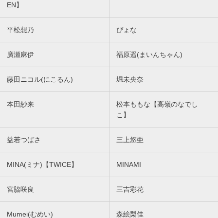
EN】
平松想乃
ぴょな
廣瀬麻伊
福原遥(まいんちゃん)
藤田ニコル(にこるん)
堀未央奈
本田紗来
松本ももな【高嶺のなでし
こ】
益若つばさ
三上悠亜
MINA(ミナ)【TWICE】
MINAMI
宮脇咲良
三吉彩花
Mumei(むめい)
森絵梨佳