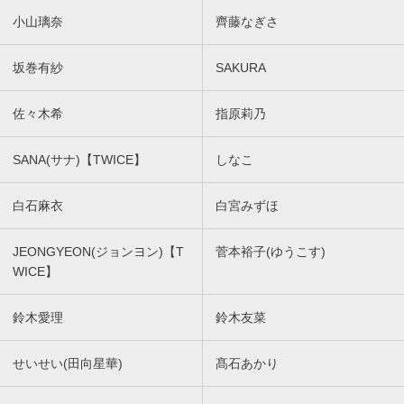
小山璃奈
齊藤なぎさ
坂巻有紗
SAKURA
佐々木希
指原莉乃
SANA(サナ)【TWICE】
しなこ
白石麻衣
白宮みずほ
JEONGYEON(ジョンヨン)【T
菅本裕子(ゆうこす)
WICE】
鈴木愛理
鈴木友菜
せいせい(田向星華)
髙石あかり