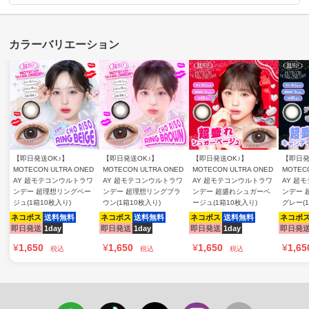
【即日発送OK♪】
【即日発送OK♪】
【即日発送OK♪】
【即日発
MOTECON ULTRA ONED
MOTECON ULTRA ONED
MOTECON ULTRA ONED
MOTECO
AY 超モテコンウルトラワ
AY 超モテコンウルトラワ
AY 超モテコンウルトラワ
AY 超
ンデー 超理想リングベー
ンデー 超理想リングブラ
ンデー 超盛れシュガーベ
ンデー 
ジュ(1箱10枚入り)
ウン(1箱10枚入り)
ージュ(1箱10枚入り)
グレー(
ネコポス
送料無料
ネコポス
送料無料
ネコポス
送料無料
ネコポ
即日発送
1day
即日発送
1day
即日発送
1day
即日発
¥
1,650
¥
1,650
¥
1,650
¥
1,65
税込
税込
税込