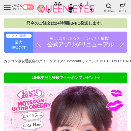
JACK
OFF
ON/OFF
絞り込み
カート
只今のご注文は24時間以内に発送します。
アプリ限定
毎日1回まわせるクーポンガチャ搭載✨
最大
＼ 公式アプリがリニューアル ／
15%OFF
カラコン激安通販店のクイーンアイズ
Motecon(モテコン)
MOTECON ULT
LINE友だち登録でクーポンプレゼント♥