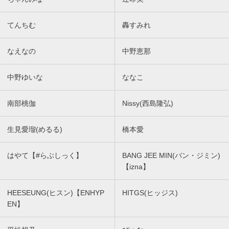
てんちむ
轟すみれ
なえなの
中野恵那
中野ゆいな
ななこ
南部桃伽
Nissy(西島隆弘)
生見愛瑠(めるる)
橋本愛
はやて【#らぶしっく】
BANG JEE MIN(バン・ジミン)
【izna】
HEESEUNG(ヒスン)【ENHYP
HITGS(ヒッジス)
EN】