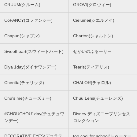
CRUUM(クルーム)
GROVI(グロヴィー)
CoFANCY(コファンシー)
Cielumei(シエルメイ)
Chapun(シャプン)
Charton(シャルトン)
Sweetheart(スウィートハート)
せかいのふるーりー
Diya 1day(ダイヤワンデー)
Tearis(ティアリス)
Cheritta(チェリッタ)
CHALOR(チャロル)
Chu's me(チューズミー)
Chuu Lens(チューレンズ)
#CHOUCHOU1day(チュチュワ
Disney ディズニープリンセス
ンデー)
コレクション
DECORATIVE EYES(デコラテ
too cool for school(トゥークー