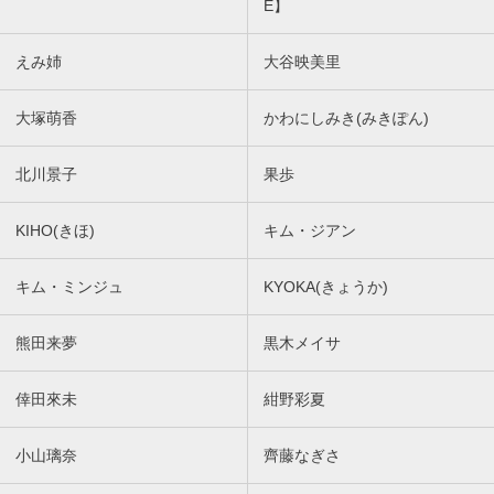
E】
えみ姉
大谷映美里
大塚萌香
かわにしみき(みきぽん)
北川景子
果歩
KIHO(きほ)
キム・ジアン
キム・ミンジュ
KYOKA(きょうか)
熊田来夢
黒木メイサ
倖田來未
紺野彩夏
小山璃奈
齊藤なぎさ