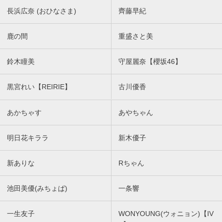
長浜広奈 (おひなさま)
齊藤早紀
鹿の間
重盛さと美
鈴木瞳美
守屋麗奈【櫻坂46】
黒宮れい【REIRIE】
古川優香
あかちゃす
あやちゃん
明日花キララ
新木優子
新ありな
Rちゃん
池田美優(みちょぱ)
一条響
一生友子
WONYOUNG(ウォニョン)【IV