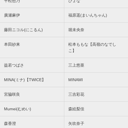
平松想乃
ぴょな
廣瀬麻伊
福原遥(まいんちゃん)
藤田ニコル(にこるん)
堀未央奈
本田紗来
松本ももな【高嶺のなでし
こ】
益若つばさ
三上悠亜
MINA(ミナ)【TWICE】
MINAMI
宮脇咲良
三吉彩花
Mumei(むめい)
森絵梨佳
森香澄
矢吹奈子