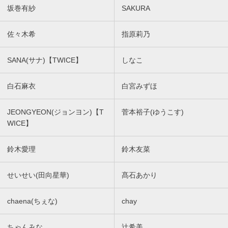
坂巻有紗
SAKURA
佐々木希
指原莉乃
SANA(サナ)【TWICE】
しなこ
白石麻衣
白宮みずほ
JEONGYEON(ジョンヨン)【T
菅本裕子(ゆうこす)
WICE】
鈴木愛理
鈴木友菜
せいせい(田向星華)
髙石あかり
chaena(ちぇな)
chay
ちゃんみな
辻希美