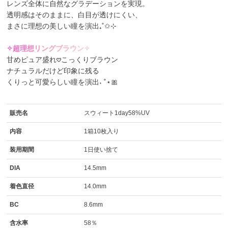
レンズ全体に自然なグラデーションを実現。
透明感はそのままに、白目が透けにくい、
まさに理想の美しい瞳を演出₊˚✩⊹
✧
超
理
想
リ
ン
グ
ブ
ラ
ウ
ン
✧
甘めピュア盛れ𖹭こっくりブラウン
ナチュラルだけど印象に残る
くりっと可愛らしい瞳を演出˖ ˚⋆🎀
販売名
スウィート1day58%UV
内容
1箱10枚入り
装用期間
1日使い捨て
DIA
14.5mm
着色直径
14.0mm
BC
8.6mm
含水率
58％