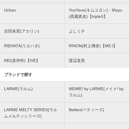
Uchan
YooYeon(キムユヨン)・Mayu
(髙麗真友)【tripleS】
吉田朱里(アカリン)
よしミチ
RIEHATA(リエハタ)
RINON(村上璃杏)【ME:I】
REI(直井怜)【IVE】
渡辺直美
ブランドで探す
LARME(ラルム)
MEiME! by LARME(メイメ! by
ラルム)
LARME MELTY SERIES(ラル
Betties(ベティーズ)
ムメルティシリーズ)