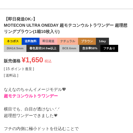
【即日発送OK♪】
MOTECON ULTRA ONEDAY 超モテコンウルトラワンデー 超理想
リングブラウン(1箱10枚入り)
ネコポス
送料無料
即日発送
ナチュラル
ブラウン
1day
DIA14.5mm
着色直径14.0㎜以上
BC8.6mm
含水率58%
フチあり
¥
1,650
販売価格
税込
[
15
ポイント進呈 ]
送料込
なえなのちゃんイメージモデル💖
超モテコンウルトラワンデー
横目でも、白目が透けない.ᐟ.ᐟ
超理想ワンデーできました💗
フチの内側に極小ドットを仕込むことで