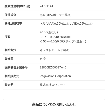
酸素透過率(Dk/L値)
24.66DK/L
保湿成分
あり(MPCポリマー配合)
紫外線吸収率
あり(UV-A波:50%以上 UV-B波:95%以上)
±0.00(度なし)
度数
-0.75～-5.00(0.25Dstep)
-5.50～-6.00(0.50ステップ)(度あり)
製造方法
キャストモールド製法
製造国
台湾
医療機器承認番号
22800BZI00037A40
製造販売元
Pegavision Corporation
販売元
株式会社スウィート
商品についてのお問い合わせ