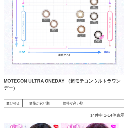
MOTECON ULTRA ONEDAY （超モテコンウルトラワン
デー）
価格が安い順
価格が高い順
並び替え
14
件中
1
-
14
件表示