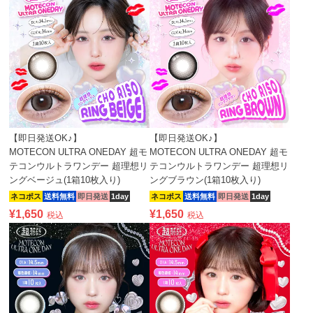
【即日発送OK♪】
【即日発送OK♪】
MOTECON ULTRA ONEDAY 超モ
MOTECON ULTRA ONEDAY 超モ
テコンウルトラワンデー 超理想リ
テコンウルトラワンデー 超理想リ
ングベージュ(1箱10枚入り)
ングブラウン(1箱10枚入り)
ネコポス
送料無料
即日発送
1day
ネコポス
送料無料
即日発送
1day
¥
1,650
¥
1,650
税込
税込