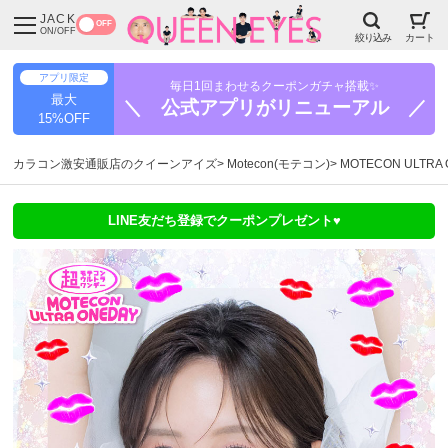
JACK
OFF
ON/OFF
絞り込み
カート
アプリ限定
毎日1回まわせるクーポンガチャ搭載✨
最大
＼ 公式アプリがリニューアル ／
15%OFF
カラコン激安通販店のクイーンアイズ
Motecon(モテコン)
MOTECON ULT
LINE友だち登録でクーポンプレゼント♥