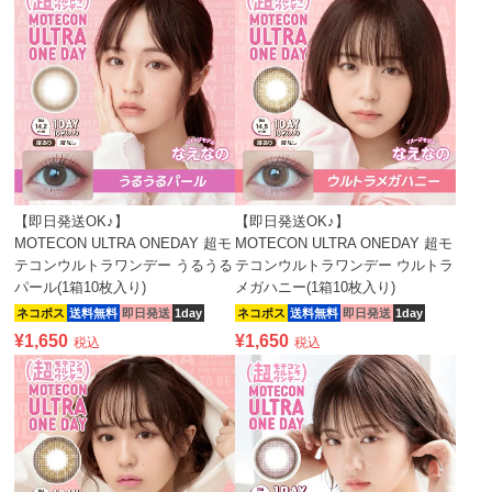
【即日発送OK♪】
【即日発送OK♪】
MOTECON ULTRA ONEDAY 超モ
MOTECON ULTRA ONEDAY 超モ
テコンウルトラワンデー うるうる
テコンウルトラワンデー ウルトラ
パール(1箱10枚入り)
メガハニー(1箱10枚入り)
ネコポス
送料無料
即日発送
1day
ネコポス
送料無料
即日発送
1day
¥
1,650
¥
1,650
税込
税込