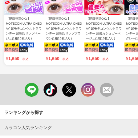
【即日発送OK♪】
【即日発送OK♪】
【即日発送OK♪】
【即日発
MOTECON ULTRA ONED
MOTECON ULTRA ONED
MOTECON ULTRA ONED
MOTECO
AY 超モテコンウルトラワ
AY 超モテコンウルトラワ
AY 超モテコンウルトラワ
AY 超
ンデー 超理想リングベー
ンデー 超理想リングブラ
ンデー 超盛れシュガーベ
ンデー 
ジュ(1箱10枚入り)
ウン(1箱10枚入り)
ージュ(1箱10枚入り)
グレー(
ネコポス
送料無料
ネコポス
送料無料
ネコポス
送料無料
ネコポ
即日発送
1day
即日発送
1day
即日発送
1day
即日発
¥
1,650
¥
1,650
¥
1,650
¥
1,65
税込
税込
税込
ランキングから探す
カラコン人気ランキング