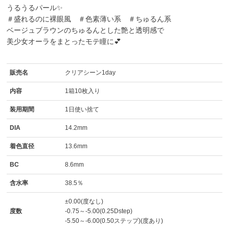
うるうるパール✨
＃盛れるのに裸眼風 ＃色素薄い系 ＃ちゅるん系
ベージュブラウンのちゅるんとした艶と透明感で
美少女オーラをまとったモテ瞳に💕
販売名
クリアシーン1day
内容
1箱10枚入り
装用期間
1日使い捨て
DIA
14.2mm
着色直径
13.6mm
BC
8.6mm
含水率
38.5％
±0.00(度なし)
度数
-0.75～-5.00(0.25Dstep)
-5.50～-6.00(0.50ステップ)(度あり)