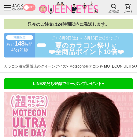
JACK
OFF
ON/OFF
絞り込み
カート
只今のご注文は24時間以内に発送します。
期間限定
₊˚✧ 8月9日(土) ～ 8月16日(水)まで ₊˚✧
148
あと
時間
夏のカラコン祭り☺️
超得
43分21秒
❤️全商品ポイント10倍❤️
カラコン激安通販店のクイーンアイズ
Motecon(モテコン)
MOTECON ULT
LINE友だち登録でクーポンプレゼント♥