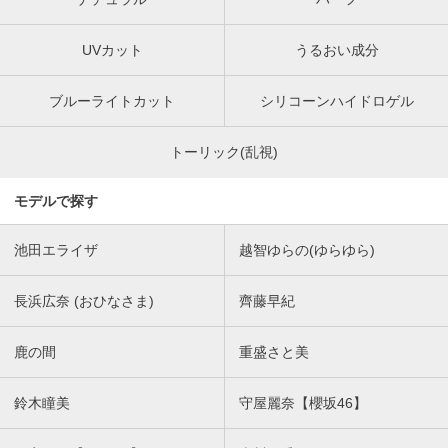
UVカット
うるおい成分
ブルーライトカット
シリコーンハイドロゲル
トーリック(乱視)
モデルで探す
池田エライザ
越智ゆらの(ゆらゆら)
長浜広奈 (おひなさま)
齊藤早紀
鹿の間
重盛さと美
鈴木瞳美
守屋麗奈【櫻坂46】