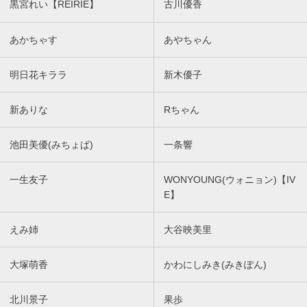
黒宮れい【REIRIE】
古川優香
あかちゃす
あやちゃん
明日花キララ
新木優子
新ありな
Rちゃん
池田美優(みちょぱ)
一条響
一生友子
WONYOUNG(ウォニョン)【IV
E】
えみ姉
大谷映美里
大塚萌香
かわにしみき(みきぽん)
北川景子
果歩