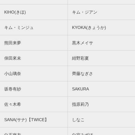
KIHO(きほ)
キム・ジアン
キム・ミンジュ
KYOKA(きょうか)
熊田来夢
黒木メイサ
倖田來未
紺野彩夏
小山璃奈
齊藤なぎさ
坂巻有紗
SAKURA
佐々木希
指原莉乃
SANA(サナ)【TWICE】
しなこ