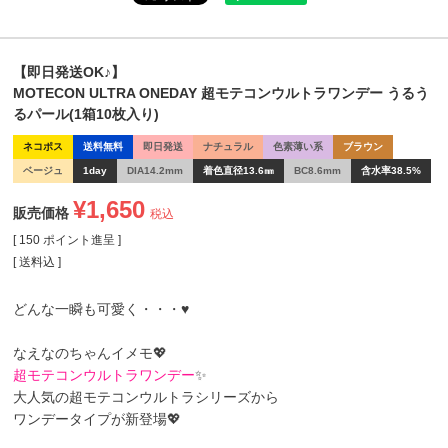
【即日発送OK♪】
MOTECON ULTRA ONEDAY 超モテコンウルトラワンデー うるう
るパール(1箱10枚入り)
ネコポス
送料無料
即日発送
ナチュラル
色素薄い系
ブラウン
ベージュ
1day
DIA14.2mm
着色直径13.6㎜
BC8.6mm
含水率38.5%
¥
1,650
販売価格
税込
[
150
ポイント進呈 ]
送料込
どんな一瞬も可愛く・・・♥
なえなのちゃんイメモ💖
超モテコンウルトラワンデー
✨
大人気の超モテコンウルトラシリーズから
ワンデータイプが新登場💖