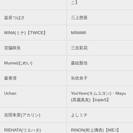
こ】
益若つばさ
三上悠亜
MINA(ミナ)【TWICE】
MINAMI
宮脇咲良
三吉彩花
Mumei(むめい)
森絵梨佳
森香澄
矢吹奈子
Uchan
YooYeon(キムユヨン)・Mayu
(髙麗真友)【tripleS】
吉田朱里(アカリン)
よしミチ
RIEHATA(リエハタ)
RINON(村上璃杏)【ME:I】