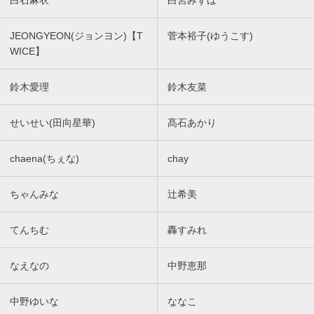
白石麻衣
白宮みずほ
JEONGYEON(ジョンヨン)【T
菅本裕子(ゆうこす)
WICE】
鈴木愛理
鈴木友菜
せいせい(田向星華)
髙石あかり
chaena(ちぇな)
chay
ちゃんみな
辻希美
てんちむ
轟すみれ
なえなの
中野恵那
中野ゆいな
ななこ