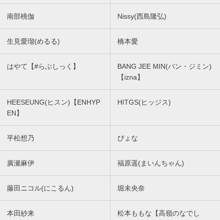
南部桃伽
Nissy(西島隆弘)
生見愛瑠(めるる)
橋本愛
はやて【#らぶしっく】
BANG JEE MIN(バン・ジミン)
【izna】
HEESEUNG(ヒスン)【ENHYP
HITGS(ヒッジス)
EN】
平松想乃
ぴょな
廣瀬麻伊
福原遥(まいんちゃん)
藤田ニコル(にこるん)
堀未央奈
本田紗来
松本ももな【高嶺のなでし