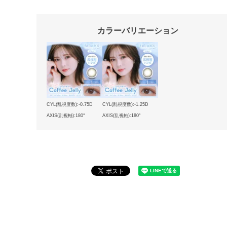
カラーバリエーション
CYL(乱視度数):-0.75D
CYL(乱視度数):-1.25D
AXIS(乱視軸):180°
AXIS(乱視軸):180°