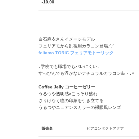
-10.00
白石麻衣さんイメージモデル
フェリアモから乱視用カラコン登場.ᐟ.ᐟ
feliamo TORIC フェリアモトーリック
⸜学校でも職場でもバレにくい⸝
すっぴんでも浮かないナチュラルカラコン🦢・₊✧
Coffee Jelly コーヒーゼリー
うるつや透明感×こっそり盛れ
さりげなく瞳の印象を引き立てる
うるつやニュアンスカラーの裸眼風レンズ
販売名
ピアコンタクトアクア