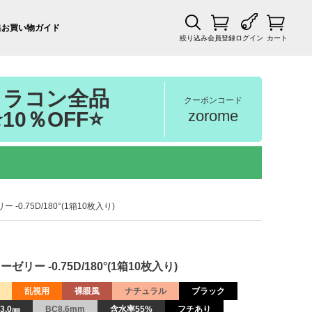
集
お買い物ガイド
絞り込み
会員登録
ログイン
カート
カラコン全品
クーポンコード
zorome
⭐10％OFF⭐
 -0.75D/180°(1箱10枚入り)
ゼリー -0.75D/180°(1箱10枚入り)
乱視用
裸眼風
ナチュラル
ブラック
3.0㎜
BC8.6mm
含水率55%
フチあり