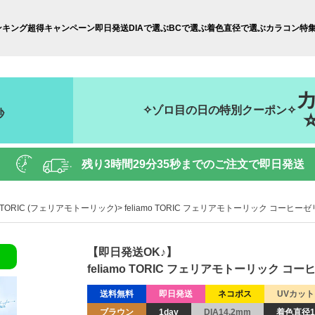
ンキング
超得キャンペーン
即日発送
DIAで選ぶ
BCで選ぶ
着色直径で選ぶ
カラコン特
✧ゾロ目の日の特別クーポン✧
秒
残り
3時間29分34秒
までのご注文で即日発送
mo TORIC (フェリアモトーリック)
feliamo TORIC フェリアモトーリック コーヒーゼリー
【即日発送OK♪】
feliamo TORIC フェリアモトーリック コーヒー
送料無料
即日発送
ネコポス
UVカット
ブラウン
1day
DIA14.2mm
着色直径1