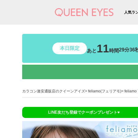
人気ラ
11
本日限定
29分34
あと
時間
カラコン激安通販店のクイーンアイズ
feliamo(フェリアモ)
felia
LINE友だち登録でクーポンプレゼント♥