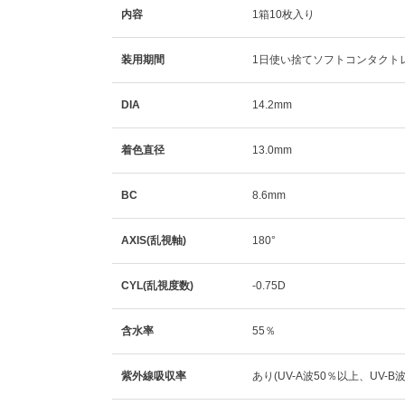
内容
1箱10枚入り
装用期間
1日使い捨てソフトコンタクト
DIA
14.2mm
着色直径
13.0mm
BC
8.6mm
AXIS(乱視軸)
180°
CYL(乱視度数)
-0.75D
含水率
55％
紫外線吸収率
あり(UV-A波50％以上、UV-B