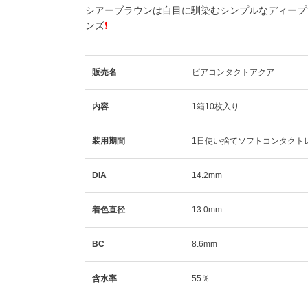
シアーブラウンは自目に馴染むシンプルなディープ
ンズ
❗
販売名
ピアコンタクトアクア
内容
1箱10枚入り
装用期間
1日使い捨てソフトコンタクト
DIA
14.2mm
着色直径
13.0mm
BC
8.6mm
含水率
55％