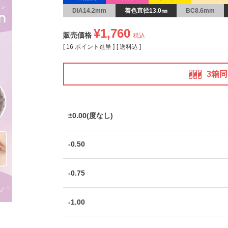
DIA14.2mm
着色直径13.0㎜
BC8.6mm
¥
1,760
販売価格
税込
[
16
ポイント進呈 ]
送料込
3箱
±0.00(度なし)
-0.50
-0.75
-1.00