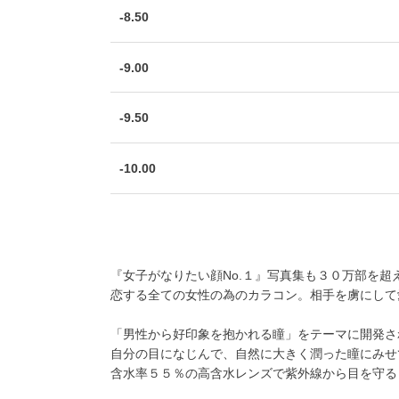
-8.50
-9.00
-9.50
-10.00
『女子がなりたい顔No.１』写真集も３０万部を超
恋する全ての女性の為のカラコン。相手を虜にして
「男性から好印象を抱かれる瞳」をテーマに開発さ
自分の目になじんで、自然に大きく潤った瞳にみせ
含水率５５％の高含水レンズで紫外線から目を守る