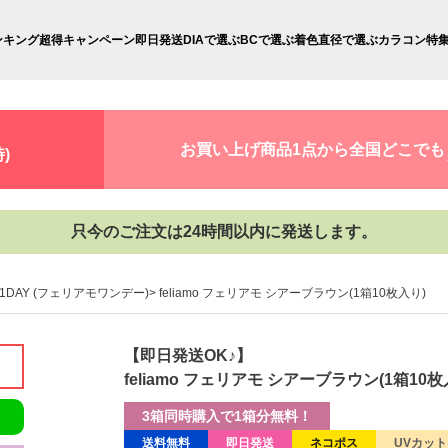
ンキング
超得キャンペーン
即日発送
DIAで選ぶ
BCで選ぶ
着色直径で選ぶ
カラコン特
お買い上げ商品1点から全国どこでも
)
只今のご注文は24時間以内に発送します。
mo 1DAY (フェリアモワンデー)
feliamo フェリアモ シアーブラウン(1箱10枚入り)
【即日発送OK♪】
feliamo フェリアモ シアーブラウン(1箱10枚
3箱同時購入で1箱分無料！
送料無料
即日発送
ネコポス
UVカット