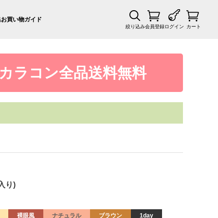
集
お買い物ガイド
絞り込み
会員登録
ログイン
カート
カラコン全品送料無料
入り)
裸眼風
ナチュラル
ブラウン
1day