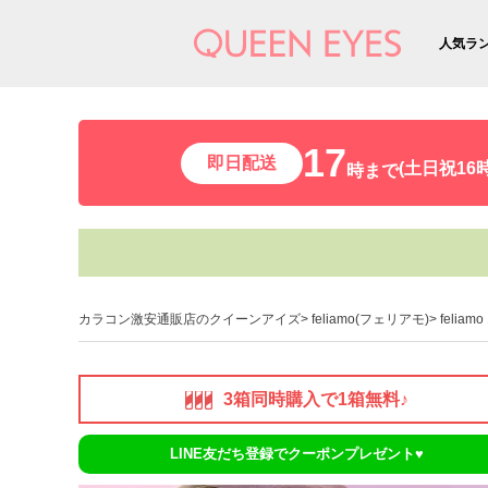
人気ラ
17
即日配送
(土日祝16時
時まで
カラコン激安通販店のクイーンアイズ
feliamo(フェリアモ)
felia
3箱同時購入で1箱無料♪
LINE友だち登録でクーポンプレゼント♥