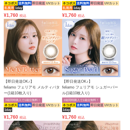
ネコポス
送料無料
即日発送
UVカット
ネコポス
送料無料
即日発送
UVカット
乱視用
1day
乱視用
1day
¥
1,760
¥
1,760
税込
税込
【即日発送OK♪】
【即日発送OK♪】
feliamo フェリアモ メルティバタ
feliamo フェリアモ シュガーパー
ー(1箱10枚入り)
ル(1箱10枚入り)
3箱同時購入で1箱分無料！
3箱同時購入で1箱分無料！
ネコポス
送料無料
即日発送
UVカット
ネコポス
送料無料
即日発送
UVカット
1day
1day
¥
1,760
¥
1,760
税込
税込