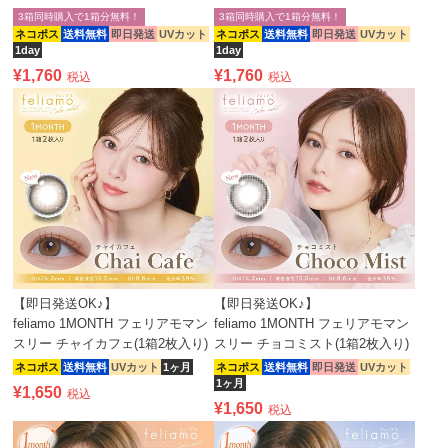
3箱同時購入で1箱分無料！
3箱同時購入で1箱分無料！
ネコポス
送料無料
即日発送
UVカット
ネコポス
送料無料
即日発送
UVカット
1day
1day
¥
1,760
¥
1,760
税込
税込
【即日発送OK♪】
【即日発送OK♪】
feliamo 1MONTH フェリアモマン
feliamo 1MONTH フェリアモマン
スリー チャイカフェ(1箱2枚入り)
スリー チョコミスト(1箱2枚入り)
ネコポス
送料無料
UVカット
1ヶ月
ネコポス
送料無料
即日発送
UVカット
1ヶ月
¥
1,650
税込
¥
1,650
税込