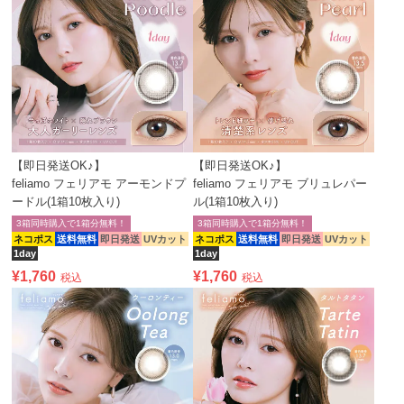
【即日発送OK♪】
【即日発送OK♪】
feliamo フェリアモ アーモンドプ
feliamo フェリアモ ブリュレパー
ードル(1箱10枚入り)
ル(1箱10枚入り)
3箱同時購入で1箱分無料！
3箱同時購入で1箱分無料！
ネコポス
送料無料
即日発送
UVカット
ネコポス
送料無料
即日発送
UVカット
1day
1day
¥
1,760
¥
1,760
税込
税込