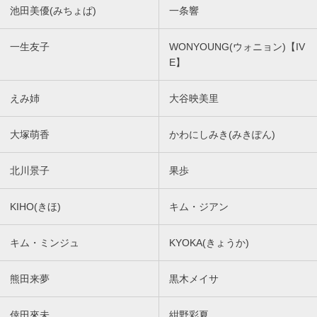
池田美優(みちょぱ)
一条響
一生友子
WONYOUNG(ウォニョン)【IV
E】
えみ姉
大谷映美里
大塚萌香
かわにしみき(みきぽん)
北川景子
果歩
KIHO(きほ)
キム・ジアン
キム・ミンジュ
KYOKA(きょうか)
熊田来夢
黒木メイサ
倖田來未
紺野彩夏