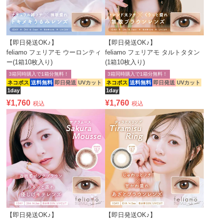
【即日発送OK♪】
【即日発送OK♪】
feliamo フェリアモ ウーロンティ
feliamo フェリアモ タルトタタン
ー(1箱10枚入り)
(1箱10枚入り)
3箱同時購入で1箱分無料！
3箱同時購入で1箱分無料！
ネコポス
送料無料
即日発送
UVカット
ネコポス
送料無料
即日発送
UVカット
1day
1day
¥
1,760
¥
1,760
税込
税込
【即日発送OK♪】
【即日発送OK♪】