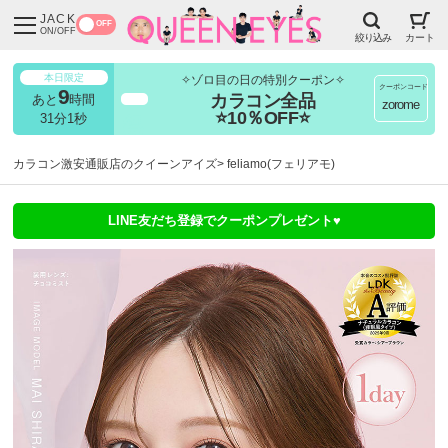
JACK
OFF
ON/OFF
絞り込み
カート
本日限定
✧ゾロ目の日の特別クーポン✧
クーポンコード
9
カラコン全品
あと
時間
超得
zorome
⭐10％OFF⭐
30分59秒
カラコン激安通販店のクイーンアイズ
feliamo(フェリアモ)
LINE友だち登録でクーポンプレゼント♥