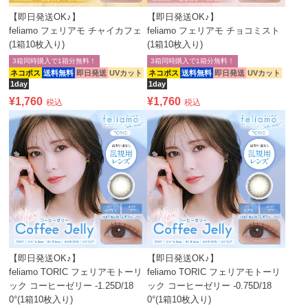
【即日発送OK♪】
【即日発送OK♪】
feliamo フェリアモ チャイカフェ
feliamo フェリアモ チョコミスト
(1箱10枚入り)
(1箱10枚入り)
3箱同時購入で1箱分無料！
3箱同時購入で1箱分無料！
ネコポス
送料無料
即日発送
UVカット
ネコポス
送料無料
即日発送
UVカット
1day
1day
¥
1,760
¥
1,760
税込
税込
【即日発送OK♪】
【即日発送OK♪】
feliamo TORIC フェリアモトーリ
feliamo TORIC フェリアモトーリ
ック コーヒーゼリー -1.25D/18
ック コーヒーゼリー -0.75D/18
0°(1箱10枚入り)
0°(1箱10枚入り)