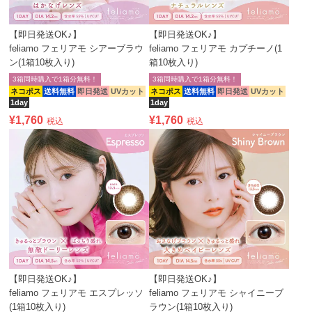
【即日発送OK♪】
【即日発送OK♪】
feliamo フェリアモ シアーブラウ
feliamo フェリアモ カプチーノ(1
ン(1箱10枚入り)
箱10枚入り)
3箱同時購入で1箱分無料！
3箱同時購入で1箱分無料！
ネコポス
送料無料
即日発送
UVカット
ネコポス
送料無料
即日発送
UVカット
1day
1day
¥
1,760
¥
1,760
税込
税込
【即日発送OK♪】
【即日発送OK♪】
feliamo フェリアモ エスプレッソ
feliamo フェリアモ シャイニーブ
(1箱10枚入り)
ラウン(1箱10枚入り)