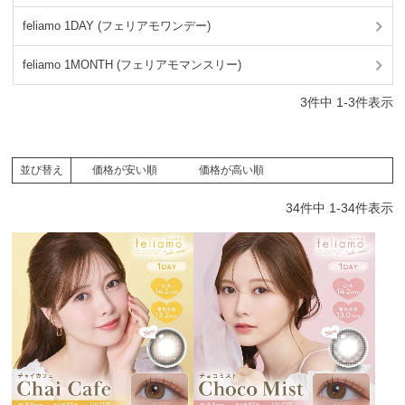
feliamo 1DAY (フェリアモワンデー)
feliamo 1MONTH (フェリアモマンスリー)
3
件中
1
-
3
件表示
価格が安い順
価格が高い順
並び替え
34
件中
1
-
34
件表示