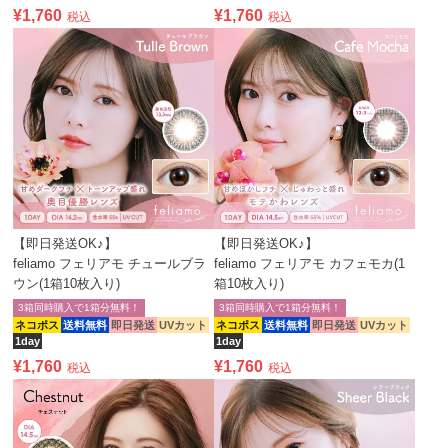
¥
1,760
¥
1,760
税込
税込
【即日発送OK♪】
【即日発送OK♪】
feliamo フェリアモ チュールブラ
feliamo フェリアモ カフェモカ(1
ウン(1箱10枚入り)
箱10枚入り)
3箱同時購入で1箱分無料！
3箱同時購入で1箱分無料！
ネコポス
送料無料
即日発送
UVカット
ネコポス
送料無料
即日発送
UVカット
1day
1day
¥
1,760
¥
1,760
税込
税込