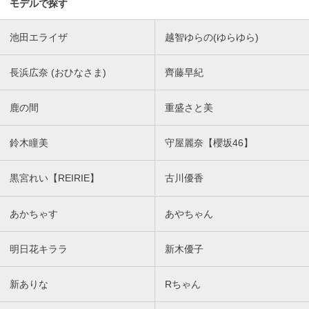
モデルで探す
池田エライザ
越智ゆらの(ゆらゆら)
長浜広奈 (おひなさま)
齊藤早紀
鹿の間
重盛さと美
鈴木瞳美
守屋麗奈【櫻坂46】
黒宮れい【REIRIE】
古川優香
あかちゃす
あやちゃん
明日花キララ
新木優子
新ありな
Rちゃん