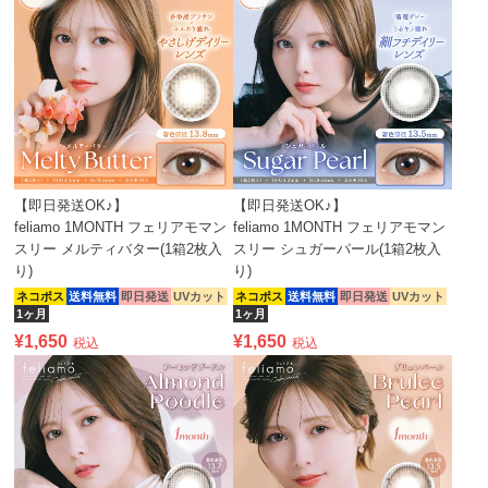
【即日発送OK♪】
【即日発送OK♪】
feliamo 1MONTH フェリアモマン
feliamo 1MONTH フェリアモマン
スリー メルティバター(1箱2枚入
スリー シュガーパール(1箱2枚入
り)
り)
ネコポス
送料無料
即日発送
UVカット
ネコポス
送料無料
即日発送
UVカット
1ヶ月
1ヶ月
¥
1,650
¥
1,650
税込
税込