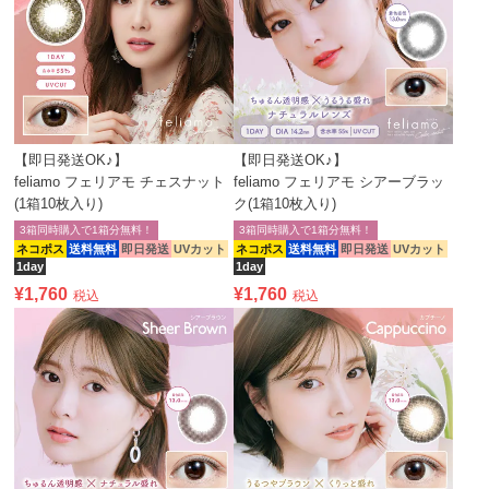
【即日発送OK♪】
【即日発送OK♪】
feliamo フェリアモ チェスナット
feliamo フェリアモ シアーブラッ
(1箱10枚入り)
ク(1箱10枚入り)
3箱同時購入で1箱分無料！
3箱同時購入で1箱分無料！
ネコポス
送料無料
即日発送
UVカット
ネコポス
送料無料
即日発送
UVカット
1day
1day
¥
1,760
¥
1,760
税込
税込