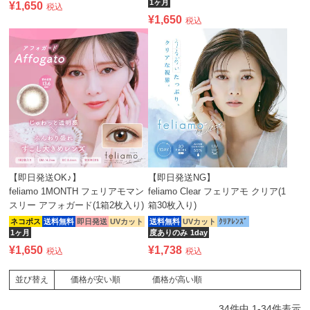
1ヶ月
¥
1,650
税込
¥
1,650
税込
【即日発送OK♪】
【即日発送NG】
feliamo 1MONTH フェリアモマン
feliamo Clear フェリアモ クリア(1
スリー アフォガード(1箱2枚入り)
箱30枚入り)
ネコポス
送料無料
即日発送
UVカット
送料無料
UVカット
ｸﾘｱﾚﾝｽﾞ
1ヶ月
度ありのみ
1day
¥
1,650
¥
1,738
税込
税込
価格が安い順
価格が高い順
並び替え
34
件中
1
-
34
件表示