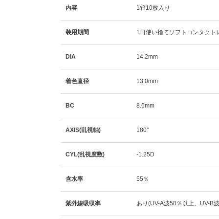
内容
1箱10枚入り
装用期間
1日使い捨てソフトコンタクト
DIA
14.2mm
着色直径
13.0mm
BC
8.6mm
AXIS(乱視軸)
180°
CYL(乱視度数)
-1.25D
含水率
55％
紫外線吸収率
あり(UV-A波50％以上、UV-B