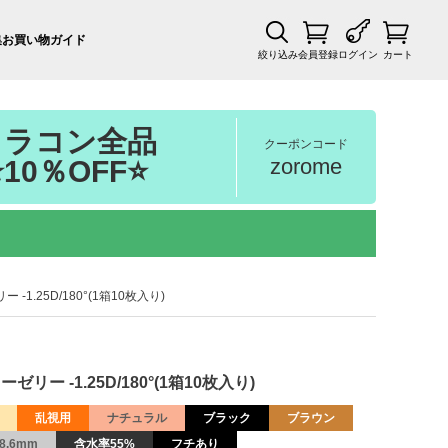
集
お買い物ガイド
絞り込み
会員登録
ログイン
カート
カラコン全品
クーポンコード
zorome
⭐10％OFF⭐
 -1.25D/180°(1箱10枚入り)
ゼリー -1.25D/180°(1箱10枚入り)
乱視用
ナチュラル
ブラック
ブラウン
8.6mm
含水率55%
フチあり