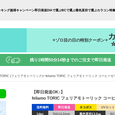
ンキング
超得キャンペーン
即日発送
DIAで選ぶ
BCで選ぶ
着色直径で選ぶ
カラコン特
✧ゾロ目の日の特別クーポン✧
残り
1時間50分13秒
までのご注文で即日発送
mo TORIC (フェリアモトーリック)
feliamo TORIC フェリアモトーリック コーヒーゼリー
【即日発送OK♪】
feliamo TORIC フェリアモトーリック コーヒー
送料無料
即日発送
ネコポス
UVカット
1day
DIA14.2mm
着色直径13.0㎜
BC