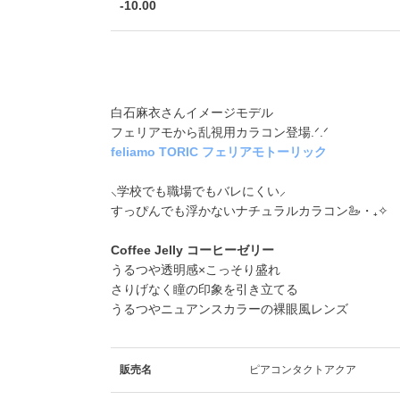
-10.00
白石麻衣さんイメージモデル
フェリアモから乱視用カラコン登場.ᐟ.ᐟ
feliamo TORIC フェリアモトーリック
⸜学校でも職場でもバレにくい⸝
すっぴんでも浮かないナチュラルカラコン🦢・₊✧
Coffee Jelly コーヒーゼリー
うるつや透明感×こっそり盛れ
さりげなく瞳の印象を引き立てる
うるつやニュアンスカラーの裸眼風レンズ
販売名
ピアコンタクトアクア