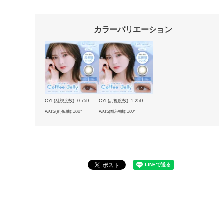
カラーバリエーション
CYL(乱視度数):-0.75D
CYL(乱視度数):-1.25D
AXIS(乱視軸):180°
AXIS(乱視軸):180°