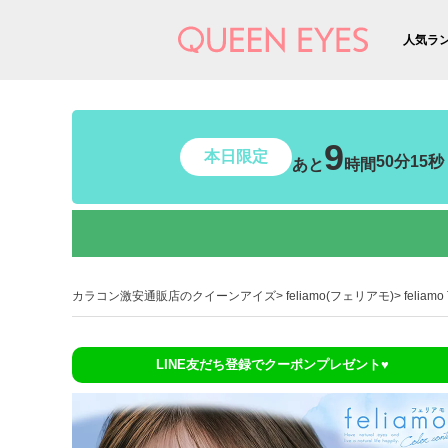
人気ラ
9
本日限定
50分13秒
あと
時間
カラコン激安通販店のクイーンアイズ
feliamo(フェリアモ)
felia
LINE友だち登録でクーポンプレゼント♥