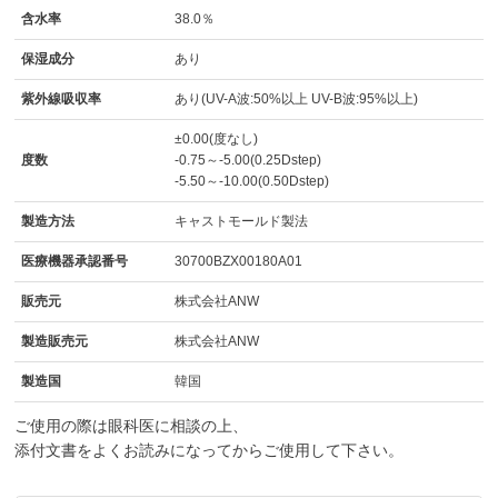
含水率
38.0％
保湿成分
あり
紫外線吸収率
あり(UV-A波:50%以上 UV-B波:95%以上)
±0.00(度なし)
度数
-0.75～-5.00(0.25Dstep)
-5.50～-10.00(0.50Dstep)
製造方法
キャストモールド製法
医療機器承認番号
30700BZX00180A01
販売元
株式会社ANW
製造販売元
株式会社ANW
製造国
韓国
ご使用の際は眼科医に相談の上、
添付文書をよくお読みになってからご使用して下さい。