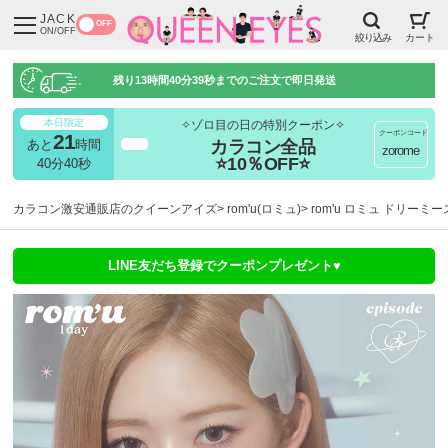
JACK
OFF
ON/OFF
絞り込み
カート
残り
13時間40分39秒
までのご注文で即日発送
本日限定
✧ゾロ目の日の特別クーポン✧
クーポンコード
21
カラコン全品
あと
時間
超得
zorome
⭐10％OFF⭐
40分40秒
カラコン激安通販店のクイーンアイズ
rom'u(ロミュ)
rom'u ロミュ ドリーミー
LINE友だち登録でクーポンプレゼント♥