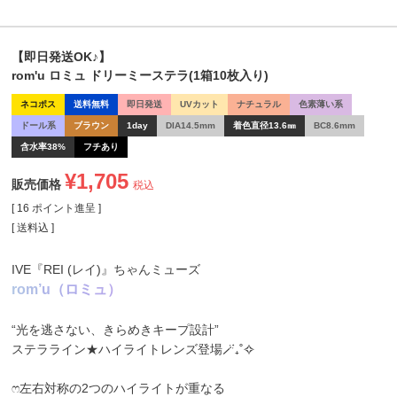
【即日発送OK♪】
rom'u ロミュ ドリーミーステラ(1箱10枚入り)
ネコポス
送料無料
即日発送
UVカット
ナチュラル
色素薄い系
ドール系
ブラウン
1day
DIA14.5mm
着色直径13.6㎜
BC8.6mm
含水率38%
フチあり
¥
1,705
販売価格
税込
[
16
ポイント進呈 ]
送料込
IVE『REI (レイ)』ちゃんミューズ
r
o
m
’
u
（
ロ
ミ
ュ
）
“光を逃さない、きらめきキープ設計”
ステラライン★ハイライトレンズ登場🪄︎︎₊˚✧
ෆ左右対称の2つのハイライトが重なる