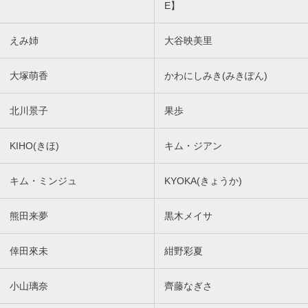
E】
えみ姉
大谷映美里
大塚萌香
かわにしみき(みきぽん)
北川景子
果歩
KIHO(きほ)
キム・ジアン
キム・ミンジュ
KYOKA(きょうか)
熊田来夢
黒木メイサ
倖田來未
紺野彩夏
小山璃奈
齊藤なぎさ