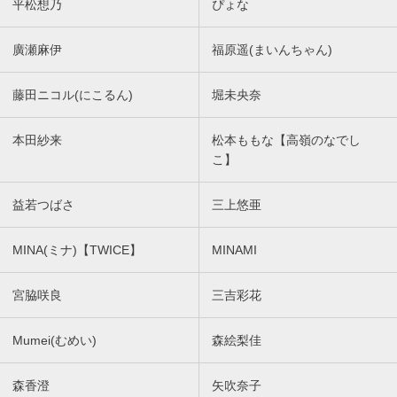
平松想乃
ぴょな
廣瀬麻伊
福原遥(まいんちゃん)
藤田ニコル(にこるん)
堀未央奈
本田紗来
松本ももな【高嶺のなでし
こ】
益若つばさ
三上悠亜
MINA(ミナ)【TWICE】
MINAMI
宮脇咲良
三吉彩花
Mumei(むめい)
森絵梨佳
森香澄
矢吹奈子