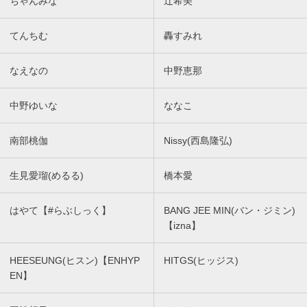
ちゃんみな
辻希美
てんちむ
轟すみれ
なえなの
中野恵那
中野ゆいな
ななこ
南部桃伽
Nissy(西島隆弘)
生見愛瑠(めるる)
橋本愛
はやて【#らぶしっく】
BANG JEE MIN(バン・ジミン)
【izna】
HEESEUNG(ヒスン)【ENHYP
HITGS(ヒッジス)
EN】