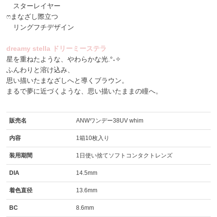
スターレイヤー
ෆまなざし際立つ
リングフチデザイン
dreamy stella ドリーミーステラ
星を重ねたような、やわらかな光.°˖✧
ふんわりと溶け込み、
思い描いたまなざしへと導くブラウン。
まるで夢に近づくような、思い描いたままの瞳へ。
販売名
ANWワンデー38UV whim
内容
1箱10枚入り
装用期間
1日使い捨てソフトコンタクトレンズ
DIA
14.5mm
着色直径
13.6mm
BC
8.6mm