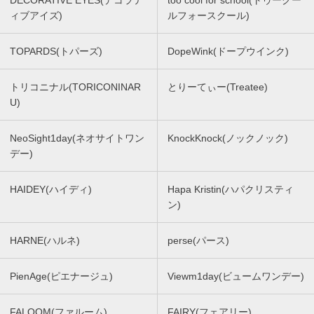
DECORATIVE EYES(デコラテ
too cool for school(トゥークー
ィブアイズ)
ルフォースクール)
TOPARDS(トパーズ)
DopeWink(ドープウインク)
トリコニナル(TORICONINAR
とりーてぃー(Treatee)
U)
NeoSight1day(ネオサイトワン
KnockKnock(ノックノック)
デー)
HAIDEY(ハイディ)
Hapa Kristin(ハパクリスティ
ン)
HARNE(ハルネ)
perse(パース)
PienAge(ピエナージュ)
Viewm1day(ビュームワンデー)
FALOOM(ファルーム)
FAIRY(フェアリー)