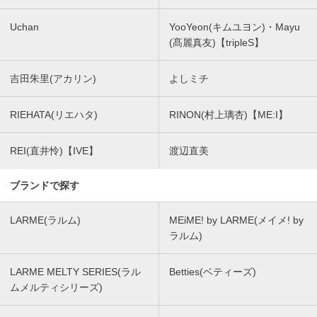
Uchan
YooYeon(キムユヨン)・Mayu
(髙麗真友)【tripleS】
吉田朱里(アカリン)
よしミチ
RIEHATA(リエハタ)
RINON(村上璃杏)【ME:I】
REI(直井怜)【IVE】
渡辺直美
ブランドで探す
LARME(ラルム)
MEiME! by LARME(メイメ! by
ラルム)
LARME MELTY SERIES(ラル
Betties(ベティーズ)
ムメルティシリーズ)