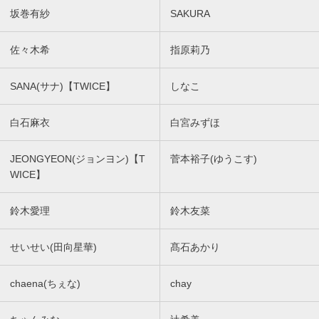
坂巻有紗
SAKURA
佐々木希
指原莉乃
SANA(サナ)【TWICE】
しなこ
白石麻衣
白宮みずほ
JEONGYEON(ジョンヨン)【T
菅本裕子(ゆうこす)
WICE】
鈴木愛理
鈴木友菜
せいせい(田向星華)
髙石あかり
chaena(ちぇな)
chay