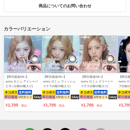
商品についてのお問い合わせ
【即日発送OK♪】
【即日発送OK♪】
【即日発送OK♪】
【即日発
rom'u ロミュ アイシーパ
rom'u ロミュ ウィッシュ
rom'u ロミュ ドリーミー
rom'u
ピヨン(1箱10枚入り)
ステラ(1箱10枚入り)
ステラ(1箱10枚入り)
プ(1箱1
ネコポス
送料無料
ネコポス
送料無料
ネコポス
送料無料
ネコポ
即日発送
UVカット
1day
即日発送
UVカット
1day
即日発送
UVカット
1day
即日発
¥
1,705
¥
1,705
¥
1,705
¥
1,70
税込
税込
税込