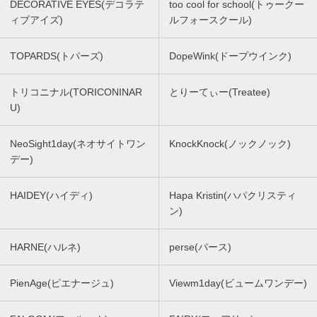
DECORATIVE EYES(デコラテ
too cool for school(トゥークー
ィブアイズ)
ルフォースクール)
TOPARDS(トパーズ)
DopeWink(ドープウインク)
トリコニナル(TORICONINAR
とりーてぃー(Treatee)
U)
NeoSight1day(ネオサイトワン
KnockKnock(ノックノック)
デー)
HAIDEY(ハイディ)
Hapa Kristin(ハパクリスティ
ン)
HARNE(ハルネ)
perse(パース)
PienAge(ピエナージュ)
Viewm1day(ビュームワンデー)