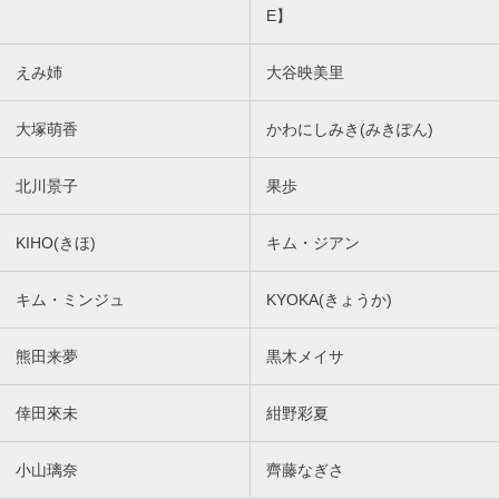
E】
えみ姉
大谷映美里
大塚萌香
かわにしみき(みきぽん)
北川景子
果歩
KIHO(きほ)
キム・ジアン
キム・ミンジュ
KYOKA(きょうか)
熊田来夢
黒木メイサ
倖田來未
紺野彩夏
小山璃奈
齊藤なぎさ