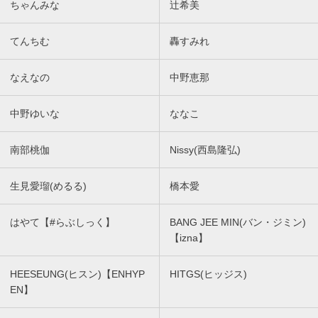
ちゃんみな
辻希美
てんちむ
轟すみれ
なえなの
中野恵那
中野ゆいな
ななこ
南部桃伽
Nissy(西島隆弘)
生見愛瑠(めるる)
橋本愛
はやて【#らぶしっく】
BANG JEE MIN(バン・ジミン)
【izna】
HEESEUNG(ヒスン)【ENHYP
HITGS(ヒッジス)
EN】