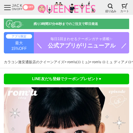
JACK
OFF
ON/OFF
絞り込み
カート
残り
3時間37分45秒
までのご注文で即日発送
アプリ限定
毎日1回まわせるクーポンガチャ搭載✨
最大
＼ 公式アプリがリニューアル ／
15%OFF
カラコン激安通販店のクイーンアイズ
rom'u(ロミュ)
rom'u ロミュ ディアメロ
LINE友だち登録でクーポンプレゼント♥