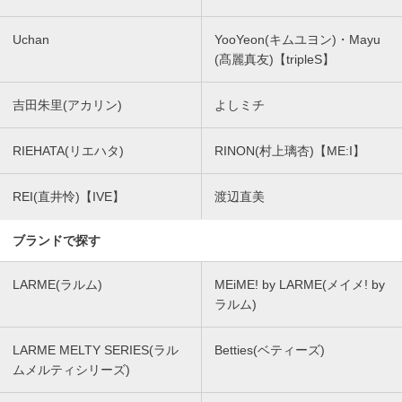
Uchan
YooYeon(キムユヨン)・Mayu
(髙麗真友)【tripleS】
吉田朱里(アカリン)
よしミチ
RIEHATA(リエハタ)
RINON(村上璃杏)【ME:I】
REI(直井怜)【IVE】
渡辺直美
ブランドで探す
LARME(ラルム)
MEiME! by LARME(メイメ! by
ラルム)
LARME MELTY SERIES(ラル
Betties(ベティーズ)
ムメルティシリーズ)