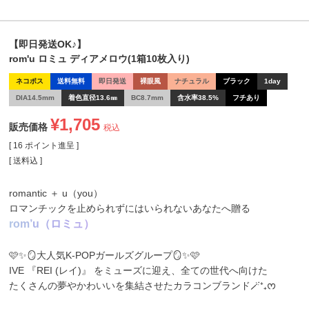
【即日発送OK♪】
rom'u ロミュ ディアメロウ(1箱10枚入り)
ネコポス
送料無料
即日発送
裸眼風
ナチュラル
ブラック
1day
DIA14.5mm
着色直径13.6㎜
BC8.7mm
含水率38.5%
フチあり
¥
1,705
販売価格
税込
[
16
ポイント進呈 ]
送料込
romantic ＋ u（you）
ロマンチックを止められずにはいられないあなたへ贈る
r
o
m
’
u
（
ロ
ミ
ュ
）
🩷✨🪞大人気K‐POPガールズグループ🪞✨🩷
IVE 『REI (レイ)』 をミューズに迎え、全ての世代へ向けた
たくさんの夢やかわいいを集結させたカラコンブランド🪄⁺₊ᰔ