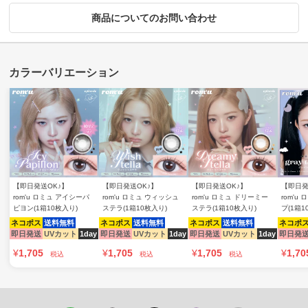
商品についてのお問い合わせ
【即日発送OK♪】
【即日発送OK♪】
【即日発送OK♪】
【即日発
rom'u ロミュ アイシーパ
rom'u ロミュ ウィッシュ
rom'u ロミュ ドリーミー
rom'u
ピヨン(1箱10枚入り)
ステラ(1箱10枚入り)
ステラ(1箱10枚入り)
プ(1箱1
ネコポス
送料無料
ネコポス
送料無料
ネコポス
送料無料
ネコポ
即日発送
UVカット
1day
即日発送
UVカット
1day
即日発送
UVカット
1day
即日発
¥
1,705
¥
1,705
¥
1,705
¥
1,70
税込
税込
税込