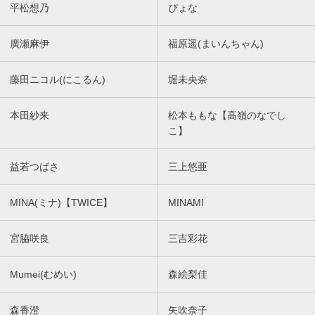
平松想乃
ぴょな
廣瀬麻伊
福原遥(まいんちゃん)
藤田ニコル(にこるん)
堀未央奈
本田紗来
松本ももな【高嶺のなでし
こ】
益若つばさ
三上悠亜
MINA(ミナ)【TWICE】
MINAMI
宮脇咲良
三吉彩花
Mumei(むめい)
森絵梨佳
森香澄
矢吹奈子