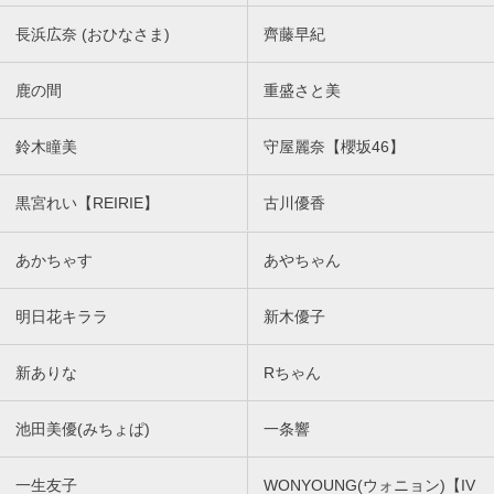
長浜広奈 (おひなさま)
齊藤早紀
鹿の間
重盛さと美
鈴木瞳美
守屋麗奈【櫻坂46】
黒宮れい【REIRIE】
古川優香
あかちゃす
あやちゃん
明日花キララ
新木優子
新ありな
Rちゃん
池田美優(みちょぱ)
一条響
一生友子
WONYOUNG(ウォニョン)【IV