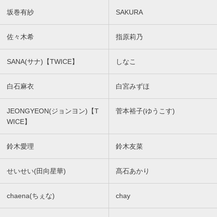
坂巻有紗
SAKURA
佐々木希
指原莉乃
SANA(サナ)【TWICE】
しなこ
白石麻衣
白宮みずほ
JEONGYEON(ジョンヨン)【T
菅本裕子(ゆうこす)
WICE】
鈴木愛理
鈴木友菜
せいせい(田向星華)
髙石あかり
chaena(ちぇな)
chay