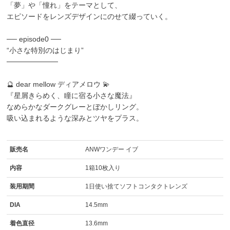
「夢」や「憧れ」をテーマとして、
エピソードをレンズデザインにのせて綴っていく。
── episode0 ──
“小さな特別のはじまり”
──────────
🔮 dear mellow ディアメロウ 💫
『星屑きらめく、瞳に宿る小さな魔法』
なめらかなダークグレーとぼかしリング。
吸い込まれるような深みとツヤをプラス。
販売名
ANWワンデー イブ
内容
1箱10枚入り
装用期間
1日使い捨てソフトコンタクトレンズ
DIA
14.5mm
着色直径
13.6mm