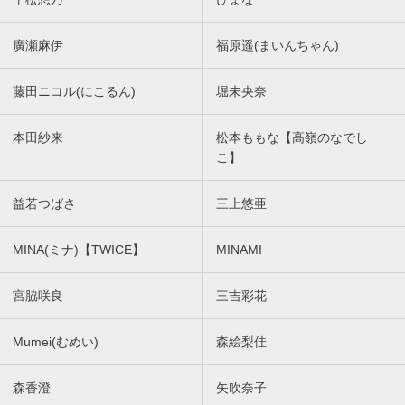
廣瀬麻伊
福原遥(まいんちゃん)
藤田ニコル(にこるん)
堀未央奈
本田紗来
松本ももな【高嶺のなでし
こ】
益若つばさ
三上悠亜
MINA(ミナ)【TWICE】
MINAMI
宮脇咲良
三吉彩花
Mumei(むめい)
森絵梨佳
森香澄
矢吹奈子