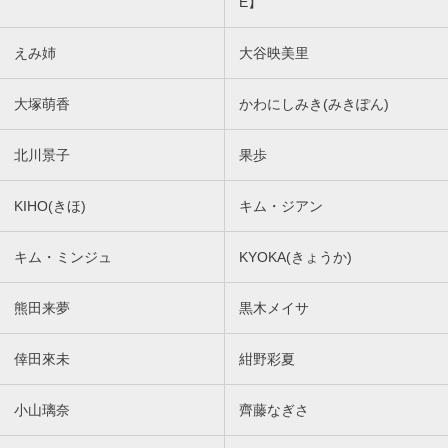
E】
えみ姉
大谷映美里
大塚萌香
かわにしみき(みきぽん)
北川景子
果歩
KIHO(きほ)
キム・ジアン
キム・ミンジュ
KYOKA(きょうか)
熊田来夢
黒木メイサ
倖田來未
紺野彩夏
小山璃奈
齊藤なぎさ