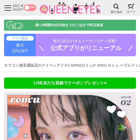
JACK
OFF
ON/OFF
絞り込み
カート
残り
6時間40分54秒
までのご注文で即日発送
アプリ限定
毎日1回まわせるクーポンガチャ搭載✨
最大
＼ 公式アプリがリニューアル ／
15%OFF
カラコン激安通販店のクイーンアイズ
rom'u(ロミュ)
rom'u ロミュ ぺブルフィ
LINE友だち登録でクーポンプレゼント♥