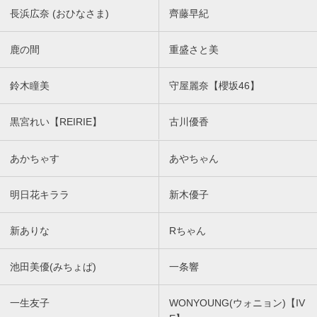
長浜広奈 (おひなさま)
齊藤早紀
鹿の間
重盛さと美
鈴木瞳美
守屋麗奈【櫻坂46】
黒宮れい【REIRIE】
古川優香
あかちゃす
あやちゃん
明日花キララ
新木優子
新ありな
Rちゃん
池田美優(みちょぱ)
一条響
一生友子
WONYOUNG(ウォニョン)【IV