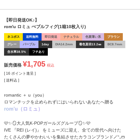
【即日発送OK♪】
rom'u ロミュ ぺブルフィグ(1箱10枚入り)
ネコポス
送料無料
即日発送
ナチュラル
色素薄い系
ブラウン
グレー
パープル
1day
DIA14.2mm
着色直径13.2㎜
BC8.7mm
含水率38.5%
フチあり
¥
1,705
販売価格
税込
[
16
ポイント進呈 ]
送料込
romantic ＋ u（you）
ロマンチックを止められずにはいられないあなたへ贈る
r
o
m
’
u
（
ロ
ミ
ュ
）
🩷✨🪞大人気K‐POPガールズグループ🪞✨🩷
IVE 『REI (レイ)』 をミューズに迎え、全ての世代へ向けた
たくさんの夢やかわいいを集結させたカラコンブランド🪄⁺₊ᰔ