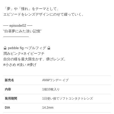
「夢」や「憧れ」をテーマとして、
エピソードをレンズデザインにのせて綴っていく。
── episode02 ──
“白昼夢にみた淡い記憶”
──────────
🔮 pebble fig ぺブルフィグ 🔮
潤みピンク×ネイビーフチ
自分の瞳を最大限生かす、儚げレンズ。
#小さめ #淡い #儚げ
販売名
ANWワンデー イブ
内容
1箱10枚入り
装用期間
1日使い捨てソフトコンタクトレンズ
DIA
14.2mm