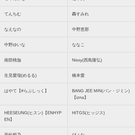
てんちむ
轟すみれ
なえなの
中野恵那
中野ゆいな
ななこ
南部桃伽
Nissy(西島隆弘)
生見愛瑠(めるる)
橋本愛
はやて【#らぶしっく】
BANG JEE MIN(バン・ジミン)
【izna】
HEESEUNG(ヒスン)【ENHYP
HITGS(ヒッジス)
EN】
平松想乃
ぴょな