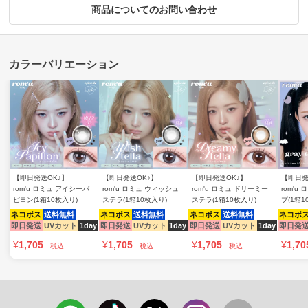
商品についてのお問い合わせ
【即日発送OK♪】
【即日発送OK♪】
【即日発送OK♪】
【即日発
rom'u ロミュ アイシーパ
rom'u ロミュ ウィッシュ
rom'u ロミュ ドリーミー
rom'u
ピヨン(1箱10枚入り)
ステラ(1箱10枚入り)
ステラ(1箱10枚入り)
プ(1箱1
ネコポス
送料無料
ネコポス
送料無料
ネコポス
送料無料
ネコポ
即日発送
UVカット
1day
即日発送
UVカット
1day
即日発送
UVカット
1day
即日発
¥
1,705
¥
1,705
¥
1,705
¥
1,70
税込
税込
税込