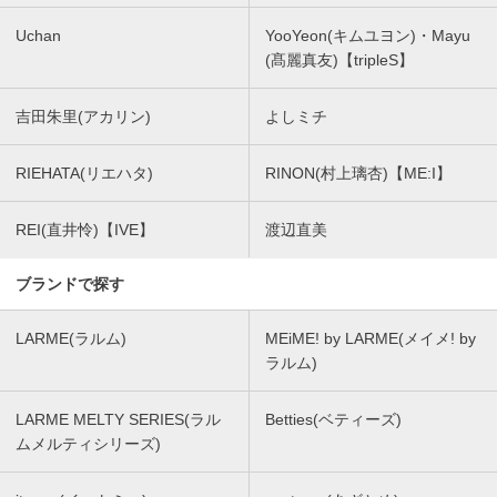
Uchan
YooYeon(キムユヨン)・Mayu
(髙麗真友)【tripleS】
吉田朱里(アカリン)
よしミチ
RIEHATA(リエハタ)
RINON(村上璃杏)【ME:I】
REI(直井怜)【IVE】
渡辺直美
ブランドで探す
LARME(ラルム)
MEiME! by LARME(メイメ! by
ラルム)
LARME MELTY SERIES(ラル
Betties(ベティーズ)
ムメルティシリーズ)