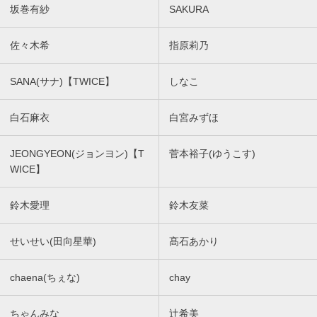
坂巻有紗
SAKURA
佐々木希
指原莉乃
SANA(サナ)【TWICE】
しなこ
白石麻衣
白宮みずほ
JEONGYEON(ジョンヨン)【T
菅本裕子(ゆうこす)
WICE】
鈴木愛理
鈴木友菜
せいせい(田向星華)
髙石あかり
chaena(ちぇな)
chay
ちゃんみな
辻希美