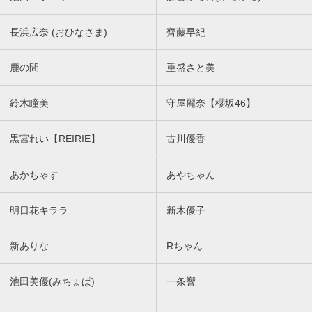
長浜広奈 (おひなさま)
齊藤早紀
鹿の間
重盛さと美
鈴木瞳美
守屋麗奈【櫻坂46】
黒宮れい【REIRIE】
古川優香
あかちゃす
あやちゃん
明日花キララ
新木優子
新ありな
Rちゃん
池田美優(みちょぱ)
一条響