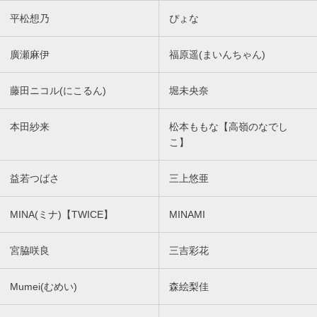
平松想乃
ぴょな
廣瀬麻伊
福原遥(まいんちゃん)
藤田ニコル(にこるん)
堀未央奈
本田紗来
松本ももな【高嶺のなでし
こ】
益若つばさ
三上悠亜
MINA(ミナ)【TWICE】
MINAMI
宮脇咲良
三吉彩花
Mumei(むめい)
森絵梨佳