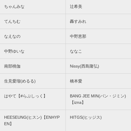
ちゃんみな
辻希美
てんちむ
轟すみれ
なえなの
中野恵那
中野ゆいな
ななこ
南部桃伽
Nissy(西島隆弘)
生見愛瑠(めるる)
橋本愛
はやて【#らぶしっく】
BANG JEE MIN(バン・ジミン)
【izna】
HEESEUNG(ヒスン)【ENHYP
HITGS(ヒッジス)
EN】