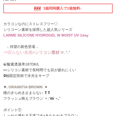
3箱同時購入で1箱無料♪
カラコンなのにストレスフリー♡
シリコーン素材を採用した超人気シリーズ
LARME SILICONE HYDROGEL W MOIST UV 1day
⸜ 待望の新色登場 ⸝
🗝
回
ら
な
い
水
光
×
シ
リ
コ
ン
素
材
𖹭
.
ᐟ
.
ᐟ
🍃酸素透過率187DK/L
👀シリコン素材で長時間でも目が疲れにくい
🔒軸固定技術で水光をキープ
✦️️.
ORANNTIA BROWN
.✦️
瞳のきらめき止まらない ❣❣
フラッシュ映えブラウン˙✧˖°📸 ⋆｡˚
ポイント①
しっかり盛れる王道フチ×あたたかみブラウン