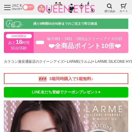
JACK
OFF
ON/OFF
絞り込み
カート
残り
8時間55分55秒
までのご注文で即日発送
24時間限定
毎月9日・19日・29日はクイーンアイズの日
16
あと
時間
超得
❤️全商品ポイント10倍❤️
55分54秒
カラコン激安通販店のクイーンアイズ
LARME(ラルム)
LARME SILICONE 
3箱同時購入で1箱無料♪
LINE友だち登録でクーポンプレゼント♥