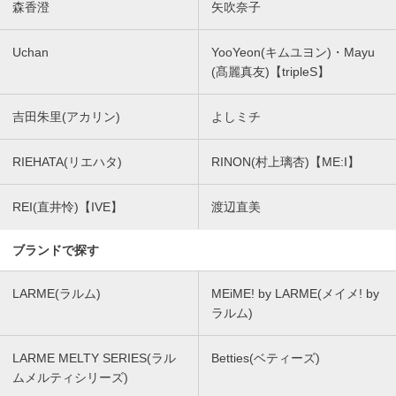
森香澄
矢吹奈子
Uchan
YooYeon(キムユヨン)・Mayu
(髙麗真友)【tripleS】
吉田朱里(アカリン)
よしミチ
RIEHATA(リエハタ)
RINON(村上璃杏)【ME:I】
REI(直井怜)【IVE】
渡辺直美
ブランドで探す
LARME(ラルム)
MEiME! by LARME(メイメ! by
ラルム)
LARME MELTY SERIES(ラル
Betties(ベティーズ)
ムメルティシリーズ)