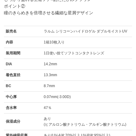
ポイント②
瞳のきらめきを倍増させる繊細な星屑デザイン
販売名
ラルム シリコーンハイドロゲル ダブルモイストUV
内容
1箱10枚入り
装用期間
1日使い捨てソフトコンタクトレンズ
DIA
14.2mm
着色直径
13.3mm
BC
8.7mm
中心厚
0.07mm(-3.00D)
含水率
47％
あり
保湿成分
(ヒアルロン酸ナトリウム・アルギン酸ナトリウム)
紫外線吸収率
あり(UV-A波:70%以上 UV-B波:95%以上)