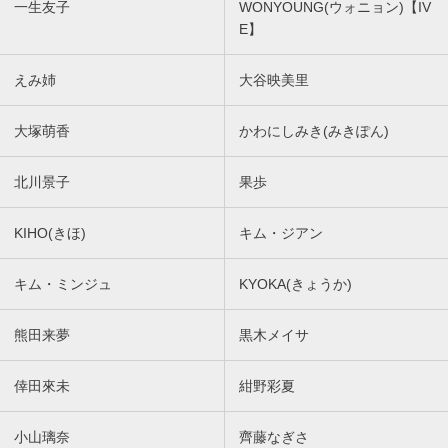
一生友子
WONYOUNG(ウォニョン)【IV
E】
えみ姉
大谷映美里
大塚萌香
かわにしみき(みきぽん)
北川景子
果歩
KIHO(きほ)
キム・ジアン
キム・ミンジュ
KYOKA(きょうか)
熊田来夢
黒木メイサ
倖田來未
紺野彩夏
小山璃奈
齊藤なぎさ