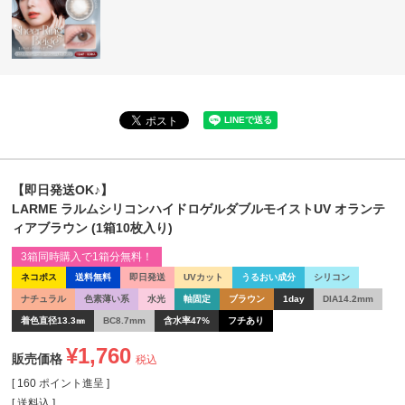
【即日発送OK♪】
LARME ラルムシリコンハイドロゲルダブルモイストUV オランテ
ィアブラウン (1箱10枚入り)
3箱同時購入で1箱分無料！
ネコポス
送料無料
即日発送
UVカット
うるおい成分
シリコン
ナチュラル
色素薄い系
水光
軸固定
ブラウン
1day
DIA14.2mm
着色直径13.3㎜
BC8.7mm
含水率47%
フチあり
¥
1,760
販売価格
税込
[
160
ポイント進呈 ]
送料込