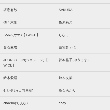
坂巻有紗
SAKURA
佐々木希
指原莉乃
SANA(サナ)【TWICE】
しなこ
白石麻衣
白宮みずほ
JEONGYEON(ジョンヨン)【T
菅本裕子(ゆうこす)
WICE】
鈴木愛理
鈴木友菜
せいせい(田向星華)
髙石あかり
chaena(ちぇな)
chay