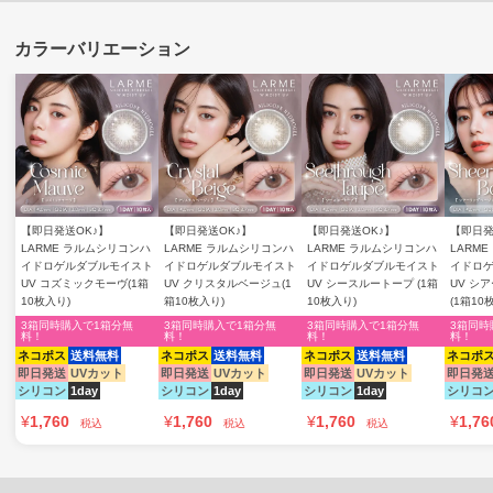
【即日発送OK♪】
【即日発送OK♪】
【即日発送OK♪】
【即日発
LARME ラルムシリコンハ
LARME ラルムシリコンハ
LARME ラルムシリコンハ
LARM
イドロゲルダブルモイスト
イドロゲルダブルモイスト
イドロゲルダブルモイスト
イドロ
UV コズミックモーヴ(1箱
UV クリスタルベージュ(1
UV シースルートープ (1箱
UV シ
10枚入り)
箱10枚入り)
10枚入り)
(1箱10
3箱同時購入で1箱分無
3箱同時購入で1箱分無
3箱同時購入で1箱分無
3箱同時
料！
料！
料！
料！
ネコポス
送料無料
ネコポス
送料無料
ネコポス
送料無料
ネコポ
即日発送
UVカット
即日発送
UVカット
即日発送
UVカット
即日発
シリコン
1day
シリコン
1day
シリコン
1day
シリコ
¥
1,760
¥
1,760
¥
1,760
¥
1,76
税込
税込
税込