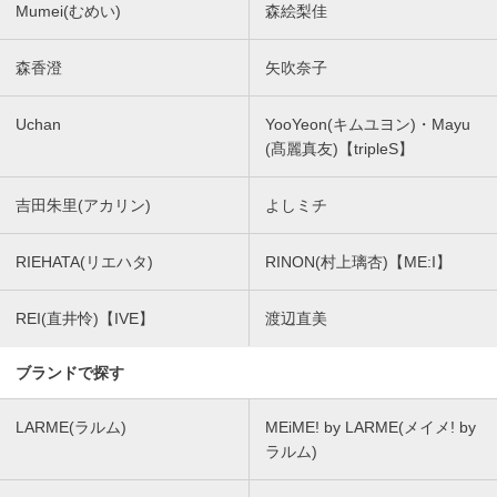
Mumei(むめい)
森絵梨佳
森香澄
矢吹奈子
Uchan
YooYeon(キムユヨン)・Mayu
(髙麗真友)【tripleS】
吉田朱里(アカリン)
よしミチ
RIEHATA(リエハタ)
RINON(村上璃杏)【ME:I】
REI(直井怜)【IVE】
渡辺直美
ブランドで探す
LARME(ラルム)
MEiME! by LARME(メイメ! by
ラルム)