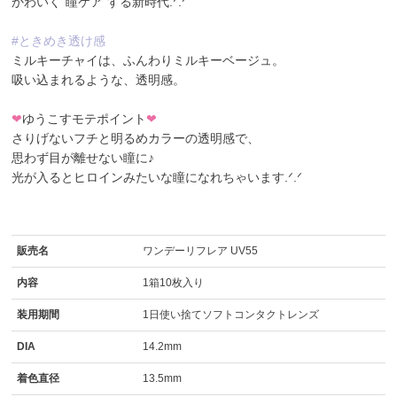
かわいく“瞳ケア”する新時代.ᐟ.ᐟ
#ときめき透け感
ミルキーチャイ
は、ふんわりミルキーベージュ。
吸い込まれるような、透明感。
❤
ゆうこすモテポイント
❤
さりげないフチと明るめカラーの透明感で、
思わず目が離せない瞳に♪
光が入るとヒロインみたいな瞳になれちゃいます.ᐟ.ᐟ
販売名
ワンデーリフレア UV55
内容
1箱10枚入り
装用期間
1日使い捨てソフトコンタクトレンズ
DIA
14.2mm
着色直径
13.5mm