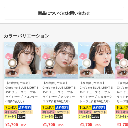
商品についてのお問い合わせ
【在庫限りで終売】
【在庫限りで終売】
【在庫限りで終売】
【在庫
Chu's me BLUE LIGHT S
Chu's me BLUE LIGHT S
Chu's me BLUE LIGHT S
Chu's m
AVE チューズミー ブルー
AVE チューズミー ブルー
AVE チューズミー ブルー
AVE 
ライトセーブ マロンラテ
ライトセーブ メルティー
ライトセーブ シュガーグ
ライトセ
(1箱10枚入り)
ココア(1箱10枚入り)
レージュ(1箱10枚入り)
リー(1箱
ネコポス
送料無料
ネコポス
送料無料
ネコポス
送料無料
ネコポ
即日発送
UVカット
即日発送
UVカット
即日発送
UVカット
即日発
ﾌﾞﾙｰﾗｲﾄ
1day
ﾌﾞﾙｰﾗｲﾄ
1day
ﾌﾞﾙｰﾗｲﾄ
1day
ﾌﾞﾙｰﾗｲﾄ
¥
1,705
¥
1,705
¥
1,705
¥
1,70
税込
税込
税込