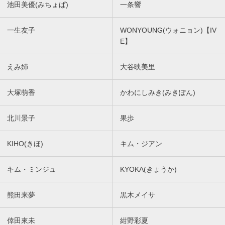
池田美優(みちょぱ)
一条響
一生友子
WONYOUNG(ウォニョン)【IV
E】
えみ姉
大谷映美里
大塚萌香
かわにしみき(みきぽん)
北川景子
果歩
KIHO(きほ)
キム・ジアン
キム・ミンジュ
KYOKA(きょうか)
熊田来夢
黒木メイサ
倖田來未
紺野彩夏