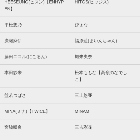
HEESEUNG(ヒスン)【ENHYP
HITGS(ヒッジス)
EN】
平松想乃
ぴょな
廣瀬麻伊
福原遥(まいんちゃん)
藤田ニコル(にこるん)
堀未央奈
本田紗来
松本ももな【高嶺のなでし
こ】
益若つばさ
三上悠亜
MINA(ミナ)【TWICE】
MINAMI
宮脇咲良
三吉彩花