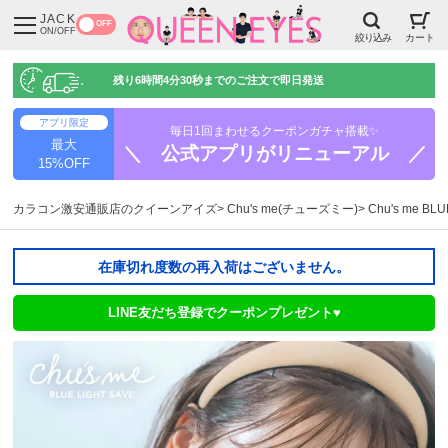
JACK
OFF
ON/OFF
絞り込み
カート
残り
6時間4分28秒
までのご注文で即日発送
アプリ限定
毎日1回まわせるクーポンガチャ搭載✨
最大
＼ 公式アプリがリニューアル ／
15%OFF
カラコン激安通販店のクイーンアイズ
Chu's me(チューズミー)
Chu's me 
在庫切れ度数の再入荷はございません。
LINE友だち登録でクーポンプレゼント♥