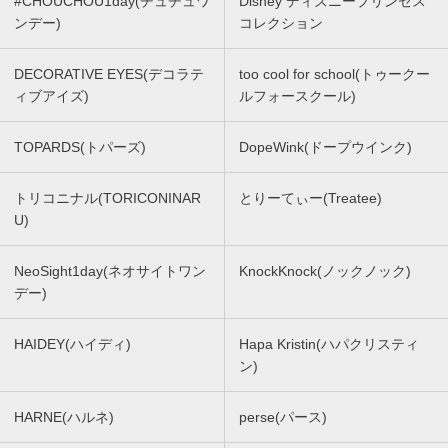
#CHOUCHOU1day(チュチュワ
Disney ディズニープリンセス
ンデー)
コレクション
DECORATIVE EYES(デコラテ
too cool for school(トゥークー
ィブアイズ)
ルフォースクール)
TOPARDS(トパーズ)
DopeWink(ドープウインク)
トリコニナル(TORICONINAR
とりーてぃー(Treatee)
U)
NeoSight1day(ネオサイトワン
KnockKnock(ノックノック)
デー)
HAIDEY(ハイディ)
Hapa Kristin(ハパクリスティ
ン)
HARNE(ハルネ)
perse(パース)