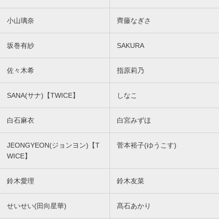
小山璃奈
齊藤なぎさ
坂巻有紗
SAKURA
佐々木希
指原莉乃
SANA(サナ)【TWICE】
しなこ
白石麻衣
白宮みずほ
JEONGYEON(ジョンヨン)【T
菅本裕子(ゆうこす)
WICE】
鈴木愛理
鈴木友菜
せいせい(田向星華)
髙石あかり