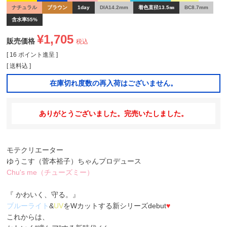
ナチュラル
ブラウン
1day
DIA14.2mm
着色直径13.5㎜
BC8.7mm
含水率55%
¥
1,705
販売価格
税込
[
16
ポイント進呈 ]
送料込
在庫切れ度数の再入荷はございません。
ありがとうございました。完売いたしました。
モテクリエーター
ゆうこす（菅本裕子）ちゃんプロデュース
Chu's me（チューズミー）
『 かわいく、守る。』
ブルーライト
&
UV
をWカットする新シリーズdebut
♥
これからは、