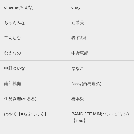
chaena(ちぇな)
chay
ちゃんみな
辻希美
てんちむ
轟すみれ
なえなの
中野恵那
中野ゆいな
ななこ
南部桃伽
Nissy(西島隆弘)
生見愛瑠(めるる)
橋本愛
はやて【#らぶしっく】
BANG JEE MIN(バン・ジミン)
【izna】