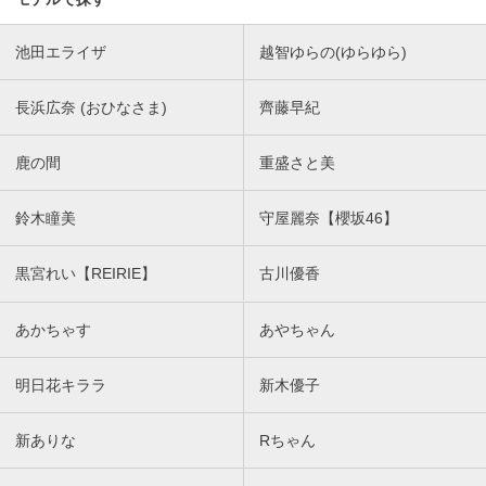
池田エライザ
越智ゆらの(ゆらゆら)
長浜広奈 (おひなさま)
齊藤早紀
鹿の間
重盛さと美
鈴木瞳美
守屋麗奈【櫻坂46】
黒宮れい【REIRIE】
古川優香
あかちゃす
あやちゃん
明日花キララ
新木優子
新ありな
Rちゃん