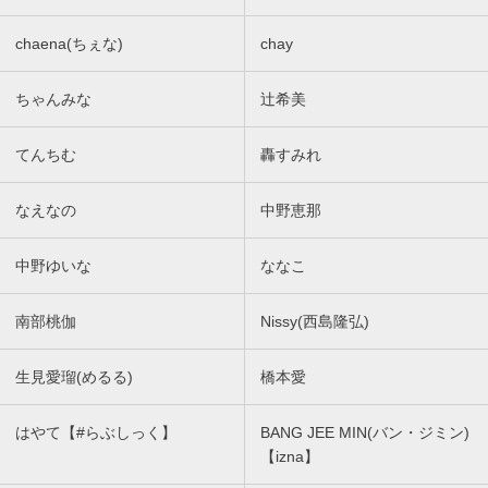
chaena(ちぇな)
chay
ちゃんみな
辻希美
てんちむ
轟すみれ
なえなの
中野恵那
中野ゆいな
ななこ
南部桃伽
Nissy(西島隆弘)
生見愛瑠(めるる)
橋本愛
はやて【#らぶしっく】
BANG JEE MIN(バン・ジミン)
【izna】