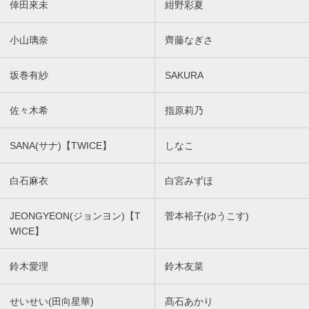
倖田來未
紺野彩夏
小山璃奈
齊藤なぎさ
坂巻有紗
SAKURA
佐々木希
指原莉乃
SANA(サナ)【TWICE】
しなこ
白石麻衣
白宮みずほ
JEONGYEON(ジョンヨン)【T
菅本裕子(ゆうこす)
WICE】
鈴木愛理
鈴木友菜
せいせい(田向星華)
髙石あかり