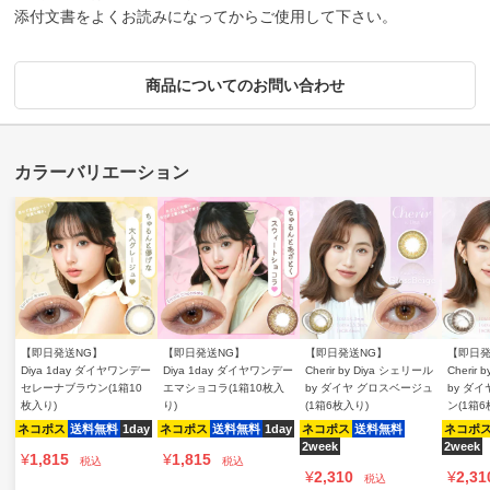
添付文書をよくお読みになってからご使用して下さい。
商品についてのお問い合わせ
【即日発送NG】
【即日発送NG】
【即日発送NG】
【即日発
Diya 1day ダイヤワンデー
Diya 1day ダイヤワンデー
Cherir by Diya シェリール
Cherir
セレーナブラウン(1箱10
エマショコラ(1箱10枚入
by ダイヤ グロスベージュ
by ダ
枚入り)
り)
(1箱6枚入り)
ン(1箱6
ネコポス
送料無料
1day
ネコポス
送料無料
1day
ネコポス
送料無料
ネコポ
2week
2week
¥
1,815
¥
1,815
税込
税込
¥
2,310
¥
2,31
税込