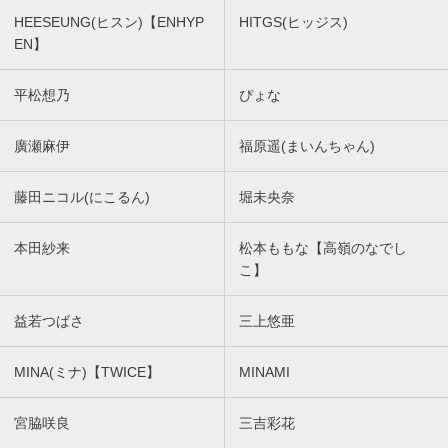
HEESEUNG(ヒスン)【ENHYP
HITGS(ヒッジス)
EN】
平松想乃
ぴょな
廣瀬麻伊
福原遥(まいんちゃん)
藤田ニコル(にこるん)
堀未央奈
本田紗来
松本ももな【高嶺のなでし
こ】
益若つばさ
三上悠亜
MINA(ミナ)【TWICE】
MINAMI
宮脇咲良
三吉彩花