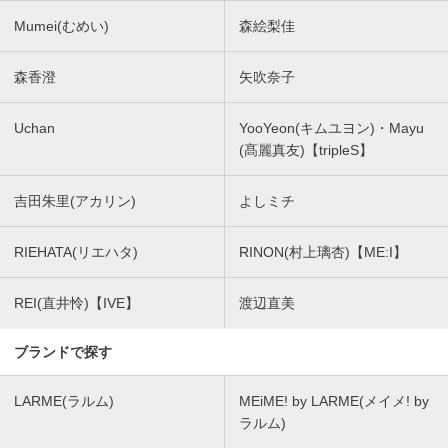
Mumei(むめい)
森絵梨佳
森香澄
矢吹奈子
Uchan
YooYeon(キムユヨン)・Mayu
(髙麗真友)【tripleS】
吉田朱里(アカリン)
よしミチ
RIEHATA(リエハタ)
RINON(村上璃杏)【ME:I】
REI(直井怜)【IVE】
渡辺直美
ブランドで探す
LARME(ラルム)
MEiME! by LARME(メイメ! by
ラルム)