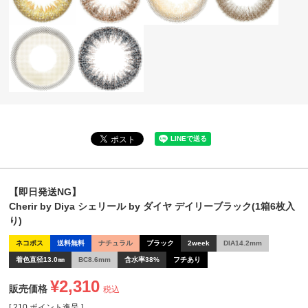
【即日発送NG】
Cherir by Diya シェリール by ダイヤ デイリーブラック(1箱6枚入
り)
ネコポス
送料無料
ナチュラル
ブラック
2week
DIA14.2mm
着色直径13.0㎜
BC8.6mm
含水率38%
フチあり
¥
2,310
販売価格
税込
[
210
ポイント進呈 ]