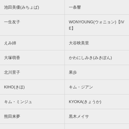
池田美優(みちょぱ)
一条響
一生友子
WONYOUNG(ウォニョン)【IV
E】
えみ姉
大谷映美里
大塚萌香
かわにしみき(みきぽん)
北川景子
果歩
KIHO(きほ)
キム・ジアン
キム・ミンジュ
KYOKA(きょうか)
熊田来夢
黒木メイサ