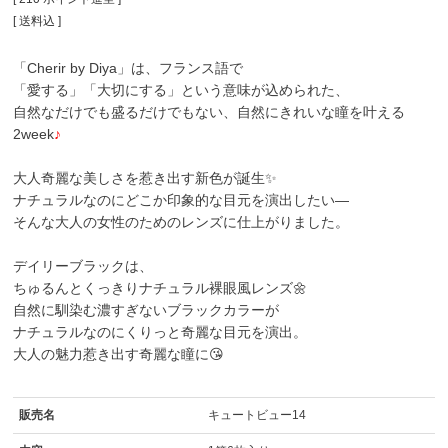
送料込
「Cherir by Diya」は、フランス語で
「愛する」「大切にする」という意味が込められた、
自然なだけでも盛るだけでもない、自然にきれいな瞳を叶える
2week
♪
大人奇麗な美しさを惹き出す新色が誕生✨
ナチュラルなのにどこか印象的な目元を演出したい―
そんな大人の女性のためのレンズに仕上がりました。
デイリーブラックは、
ちゅるんとくっきりナチュラル裸眼風レンズ🌼
自然に馴染む濃すぎないブラックカラーが
ナチュラルなのにくりっと奇麗な目元を演出。
大人の魅力惹き出す奇麗な瞳に😘
販売名
キュートビュー14