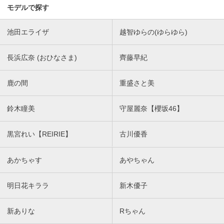
モデルで探す
池田エライザ
越智ゆらの(ゆらゆら)
長浜広奈 (おひなさま)
齊藤早紀
鹿の間
重盛さと美
鈴木瞳美
守屋麗奈【櫻坂46】
黒宮れい【REIRIE】
古川優香
あかちゃす
あやちゃん
明日花キララ
新木優子
新ありな
Rちゃん