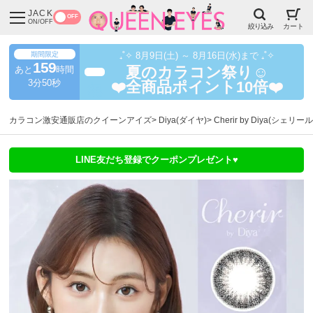
JACK
OFF
ON/OFF
絞り込み
カート
期間限定
₊˚✧ 8月9日(土) ～ 8月16日(水)まで ₊˚✧
159
あと
時間
夏のカラコン祭り☺️
超得
3分49秒
❤️全商品ポイント10倍❤️
カラコン激安通販店のクイーンアイズ
Diya(ダイヤ)
Cherir by Diya(シェリー
LINE友だち登録でクーポンプレゼント♥