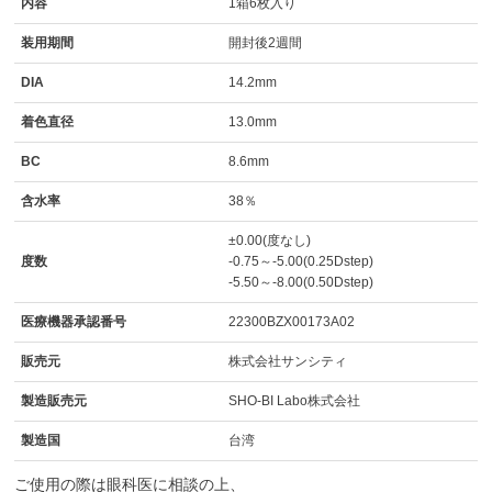
内容
1箱6枚入り
装用期間
開封後2週間
DIA
14.2mm
着色直径
13.0mm
BC
8.6mm
含水率
38％
±0.00(度なし)
度数
-0.75～-5.00(0.25Dstep)
-5.50～-8.00(0.50Dstep)
医療機器承認番号
22300BZX00173A02
販売元
株式会社サンシティ
製造販売元
SHO-BI Labo株式会社
製造国
台湾
ご使用の際は眼科医に相談の上、