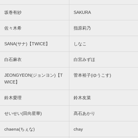
坂巻有紗
SAKURA
佐々木希
指原莉乃
SANA(サナ)【TWICE】
しなこ
白石麻衣
白宮みずほ
JEONGYEON(ジョンヨン)【T
菅本裕子(ゆうこす)
WICE】
鈴木愛理
鈴木友菜
せいせい(田向星華)
髙石あかり
chaena(ちぇな)
chay