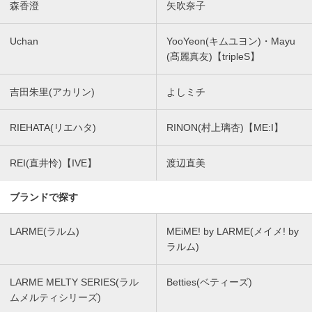
森香澄
矢吹奈子
Uchan
YooYeon(キムユヨン)・Mayu
(髙麗真友)【tripleS】
吉田朱里(アカリン)
よしミチ
RIEHATA(リエハタ)
RINON(村上璃杏)【ME:I】
REI(直井怜)【IVE】
渡辺直美
ブランドで探す
LARME(ラルム)
MEiME! by LARME(メイメ! by
ラルム)
LARME MELTY SERIES(ラル
Betties(ベティーズ)
ムメルティシリーズ)