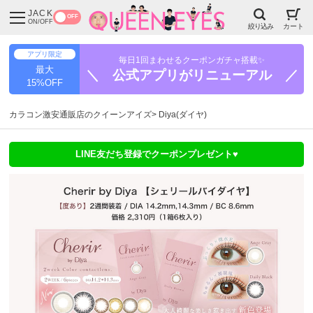
JACK
OFF
ON/OFF
絞り込み
カート
アプリ限定
毎日1回まわせるクーポンガチャ搭載✨
最大
＼ 公式アプリがリニューアル ／
15%OFF
カラコン激安通販店のクイーンアイズ
Diya(ダイヤ)
LINE友だち登録でクーポンプレゼント♥