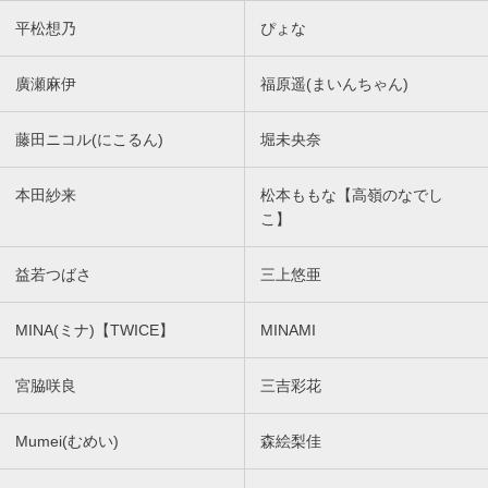
平松想乃
ぴょな
廣瀬麻伊
福原遥(まいんちゃん)
藤田ニコル(にこるん)
堀未央奈
本田紗来
松本ももな【高嶺のなでし
こ】
益若つばさ
三上悠亜
MINA(ミナ)【TWICE】
MINAMI
宮脇咲良
三吉彩花
Mumei(むめい)
森絵梨佳