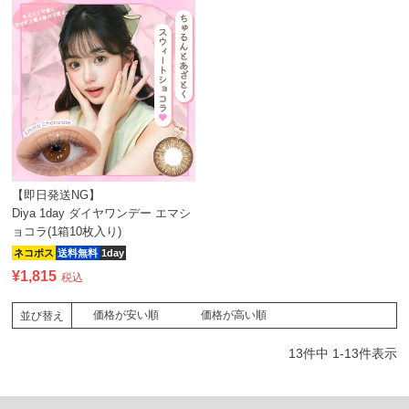
【即日発送NG】
Diya 1day ダイヤワンデー エマシ
ョコラ(1箱10枚入り)
ネコポス
送料無料
1day
¥
1,815
税込
価格が安い順
価格が高い順
並び替え
13
件中
1
-
13
件表示