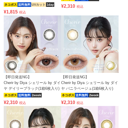
ネコポス
送料無料
UVカット
1day
¥
2,310
税込
¥
1,815
税込
【即日発送NG】
【即日発送NG】
Cherir by Diya シェリール by ダイ
Cherir by Diya シェリール by ダイ
ヤ デイリーブラック(1箱6枚入り)
ヤ バニラベージュ(1箱6枚入り)
ネコポス
送料無料
2week
ネコポス
送料無料
2week
¥
2,310
¥
2,310
税込
税込