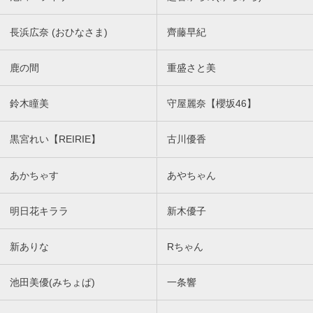
長浜広奈 (おひなさま)
齊藤早紀
鹿の間
重盛さと美
鈴木瞳美
守屋麗奈【櫻坂46】
黒宮れい【REIRIE】
古川優香
あかちゃす
あやちゃん
明日花キララ
新木優子
新ありな
Rちゃん
池田美優(みちょぱ)
一条響