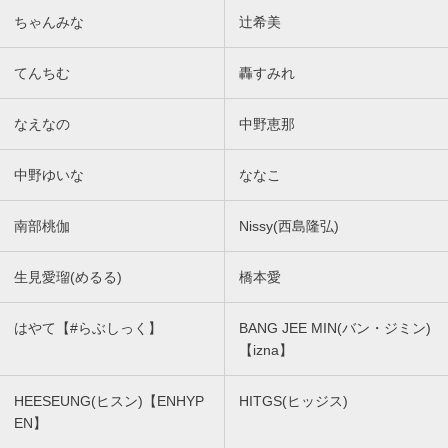
ちゃんみな
辻希美
てんちむ
轟すみれ
なえなの
中野恵那
中野ゆいな
ななこ
南部桃伽
Nissy(西島隆弘)
生見愛瑠(めるる)
橋本愛
はやて【#らぶしっく】
BANG JEE MIN(バン・ジミン)
【izna】
HEESEUNG(ヒスン)【ENHYP
HITGS(ヒッジス)
EN】