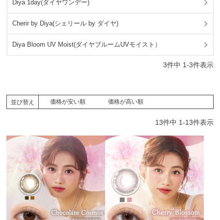
Diya 1day(ダイヤワンデー)
Cherir by Diya(シェリール by ダイヤ)
Diya Bloom UV Moist(ダイヤブルームUVモイスト）
3
件中
1
-
3
件表示
価格が安い順
価格が高い順
並び替え
13
件中
1
-
13
件表示