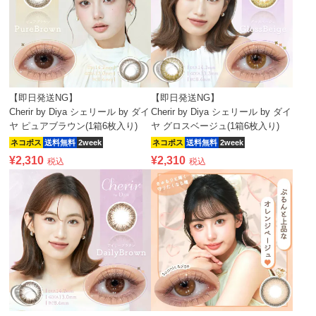
【即日発送NG】
【即日発送NG】
Cherir by Diya シェリール by ダイ
Cherir by Diya シェリール by ダイ
ヤ ピュアブラウン(1箱6枚入り)
ヤ グロスベージュ(1箱6枚入り)
ネコポス
送料無料
2week
ネコポス
送料無料
2week
¥
2,310
¥
2,310
税込
税込