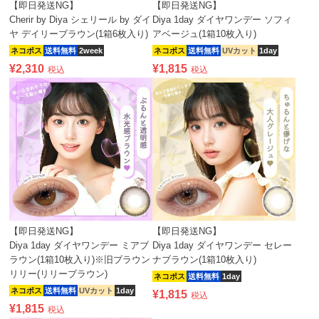
【即日発送NG】
【即日発送NG】
Cherir by Diya シェリール by ダイ
Diya 1day ダイヤワンデー ソフィ
ヤ デイリーブラウン(1箱6枚入り)
アベージュ(1箱10枚入り)
ネコポス
送料無料
2week
ネコポス
送料無料
UVカット
1day
¥
2,310
¥
1,815
税込
税込
【即日発送NG】
【即日発送NG】
Diya 1day ダイヤワンデー ミアブ
Diya 1day ダイヤワンデー セレー
ラウン(1箱10枚入り)※旧ブラウン
ナブラウン(1箱10枚入り)
リリー(リリーブラウン)
ネコポス
送料無料
1day
ネコポス
送料無料
UVカット
1day
¥
1,815
税込
¥
1,815
税込