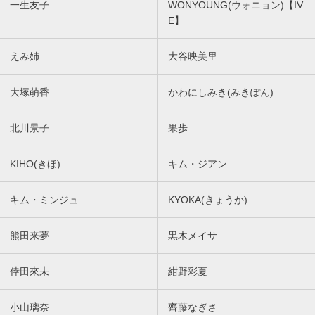
一生友子
WONYOUNG(ウォニョン)【IV
E】
えみ姉
大谷映美里
大塚萌香
かわにしみき(みきぽん)
北川景子
果歩
KIHO(きほ)
キム・ジアン
キム・ミンジュ
KYOKA(きょうか)
熊田来夢
黒木メイサ
倖田來未
紺野彩夏
小山璃奈
齊藤なぎさ