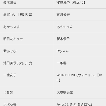
鈴木瞳美
守屋麗奈【櫻坂46】
黒宮れい【REIRIE】
古川優香
あかちゃす
あやちゃん
明日花キララ
新木優子
新ありな
Rちゃん
池田美優(みちょぱ)
一条響
一生友子
WONYOUNG(ウォニョン)【IV
E】
えみ姉
大谷映美里
大塚萌香
かわにしみき(みきぽん)