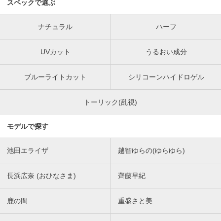
スペックで選ぶ
ナチュラル
ハーフ
UVカット
うるおい成分
ブルーライトカット
シリコーンハイドロゲル
トーリック(乱視)
モデルで探す
池田エライザ
越智ゆらの(ゆらゆら)
長浜広奈 (おひなさま)
齊藤早紀
鹿の間
重盛さと美