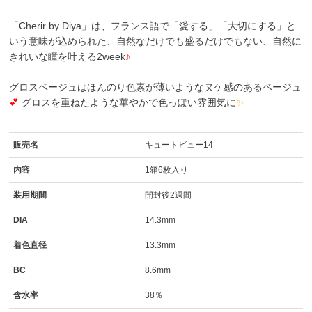
「Cherir by Diya」は、フランス語で「愛する」「大切にする」と
いう意味が込められた、自然なだけでも盛るだけでもない、自然に
きれいな瞳を叶える2week
♪
グロスベージュはほんのり色素が薄いようなヌケ感のあるベージュ
💕
グロスを重ねたような華やかで色っぽい雰囲気に
✨
販売名
キュートビュー14
内容
1箱6枚入り
装用期間
開封後2週間
DIA
14.3mm
着色直径
13.3mm
BC
8.6mm
含水率
38％