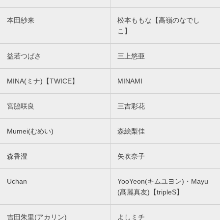
本田紗来
松本ももな【高嶺のなでし
こ】
益若つばさ
三上悠亜
MINA(ミナ)【TWICE】
MINAMI
宮脇咲良
三吉彩花
Mumei(むめい)
森絵梨佳
森香澄
矢吹奈子
Uchan
YooYeon(キムユヨン)・Mayu
(髙麗真友)【tripleS】
吉田朱里(アカリン)
よしミチ