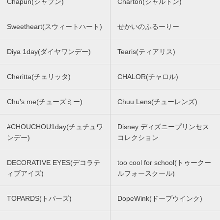
Chapun(シャプン)
Charton(シャルトン)
Sweetheart(スウィートハート)
せかいのふるーりー
Diya 1day(ダイヤワンデー)
Tearis(ティアリス)
Cheritta(チェリッタ)
CHALOR(チャロル)
Chu's me(チューズミー)
Chuu Lens(チューレンズ)
#CHOUCHOU1day(チュチュワ
Disney ディズニープリンセス
ンデー)
コレクション
DECORATIVE EYES(デコラテ
too cool for school(トゥークー
ィブアイズ)
ルフォースクール)
TOPARDS(トパーズ)
DopeWink(ドープウインク)