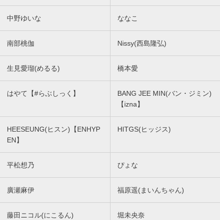
中野ゆいな
ななこ
南部桃伽
Nissy(西島隆弘)
生見愛瑠(めるる)
橋本愛
はやて【#らぶしっく】
BANG JEE MIN(バン・ジミン)
【izna】
HEESEUNG(ヒスン)【ENHYP
HITGS(ヒッジス)
EN】
平松想乃
ぴょな
廣瀬麻伊
福原遥(まいんちゃん)
藤田ニコル(にこるん)
堀未央奈