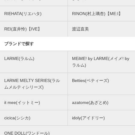
RIEHATA(リエハタ)
RINON(村上璃杏)【ME:I】
REI(直井怜)【IVE】
渡辺直美
ブランドで探す
LARME(ラルム)
MEiME! by LARME(メイメ! by
ラルム)
LARME MELTY SERIES(ラル
Betties(ベティーズ)
ムメルティシリーズ)
it mee(イットミー)
azatome(あざとめ)
cicica(シシカ)
idoly(アイドリー)
ONE DOLL(ワンドール)