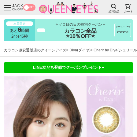
JACK
OFF
ON/OFF
絞り込み
カート
本日限定
✧ゾロ目の日の特別クーポン✧
クーポンコード
6
カラコン全品
あと
時間
超得
zorome
⭐10％OFF⭐
24分45秒
カラコン激安通販店のクイーンアイズ
Diya(ダイヤ)
Cherir by Diya(シェリー
LINE友だち登録でクーポンプレゼント♥