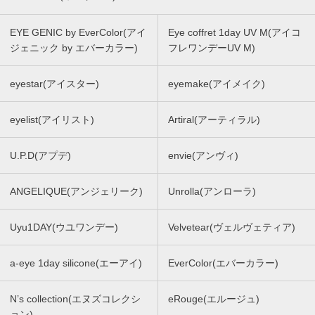
EYE GENIC by EverColor(アイ
Eye coffret 1day UV M(アイコ
ジェニック by エバーカラー)
フレワンデーUV M)
eyestar(アイスター)
eyemake(アイメイク)
eyelist(アイリスト)
Artiral(アーティラル)
U.P.D(アプデ)
envie(アンヴィ)
ANGELIQUE(アンジェリーク)
Unrolla(アンローラ)
Uyu1DAY(ウユワンデー)
Velvetear(ヴェルヴェティア)
a-eye 1day silicone(エーアイ)
EverColor(エバーカラー)
N’s collection(エヌズコレクシ
eRouge(エルージュ)
ョン)