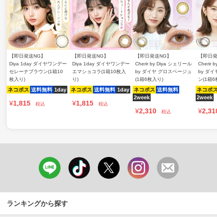
【即日発送NG】
【即日発送NG】
【即日発送NG】
【即日発
Diya 1day ダイヤワンデー
Diya 1day ダイヤワンデー
Cherir by Diya シェリール
Cherir
セレーナブラウン(1箱10
エマショコラ(1箱10枚入
by ダイヤ グロスベージュ
by ダ
枚入り)
り)
(1箱6枚入り)
ン(1箱6
ネコポス
送料無料
1day
ネコポス
送料無料
1day
ネコポス
送料無料
ネコポ
2week
2week
¥
1,815
¥
1,815
税込
税込
¥
2,310
¥
2,31
税込
ランキングから探す