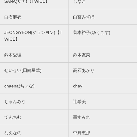
SANA(サナ)【TWICE】
しなこ
白石麻衣
白宮みずほ
JEONGYEON(ジョンヨン)【T
菅本裕子(ゆうこす)
WICE】
鈴木愛理
鈴木友菜
せいせい(田向星華)
髙石あかり
chaena(ちぇな)
chay
ちゃんみな
辻希美
てんちむ
轟すみれ
なえなの
中野恵那