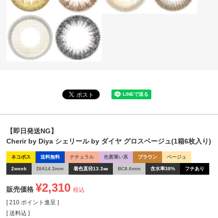
【即日発送NG】
Cherir by Diya シェリール by ダイヤ グロスベージュ(1箱6枚入り)
ネコポス
送料無料
ナチュラル
色素薄い系
ブラウン
ベージュ
2week
DIA14.3mm
着色直径13.3㎜
BC8.6mm
含水率38%
フチあり
¥
2,310
販売価格
税込
[
210
ポイント進呈 ]
送料込