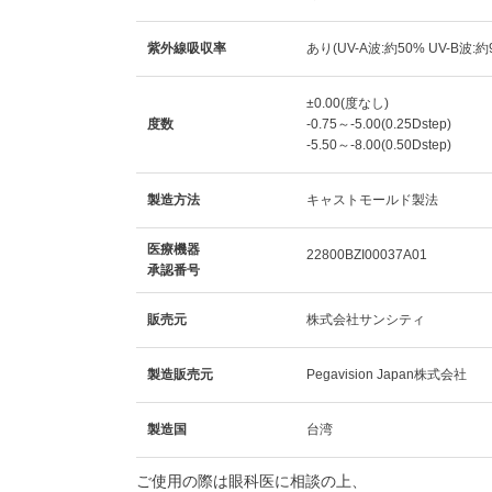
紫外線吸収率
あり(UV-A波:約50% UV-B波:約
±0.00(度なし)
度数
-0.75～-5.00(0.25Dstep)
-5.50～-8.00(0.50Dstep)
製造方法
キャストモールド製法
医療機器
22800BZI00037A01
承認番号
販売元
株式会社サンシティ
製造販売元
Pegavision Japan株式会社
製造国
台湾
ご使用の際は眼科医に相談の上、