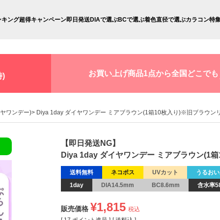
ンキング
超得キャンペーン
即日発送
DIAで選ぶ
BCで選ぶ
着色直径で選ぶ
カラコン特
お買い上げ商品1点から全国どこでも
)
ダイヤワンデー)
Diya 1day ダイヤワンデー ミアブラウン(1箱10枚入り)※旧ブラウ
【即日発送NG】
Diya 1day ダイヤワンデー ミアブラウン(
送料無料
ネコポス
UVカット
うるおい
1day
DIA14.5mm
BC8.6mm
含水率5
¥
1,815
販売価格
税込