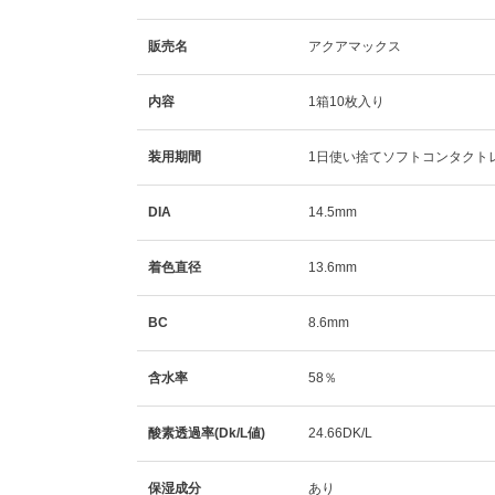
販売名
アクアマックス
内容
1箱10枚入り
装用期間
1日使い捨てソフトコンタクト
DIA
14.5mm
着色直径
13.6mm
BC
8.6mm
含水率
58％
酸素透過率(Dk/L値)
24.66DK/L
保湿成分
あり