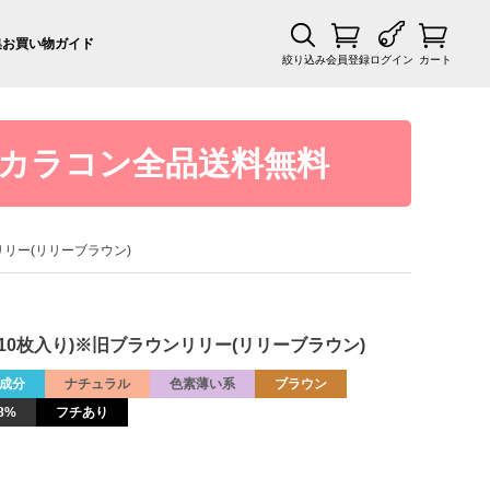
集
お買い物ガイド
絞り込み
会員登録
ログイン
カート
カラコン全品送料無料
ンリリー(リリーブラウン)
1箱10枚入り)※旧ブラウンリリー(リリーブラウン)
成分
ナチュラル
色素薄い系
ブラウン
8%
フチあり