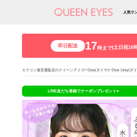
人気ラ
17
即日配送
(土日祝16時
時まで
カラコン激安通販店のクイーンアイズ
Diya(ダイヤ)
Diya 1day(
LINE友だち登録でクーポンプレゼント♥