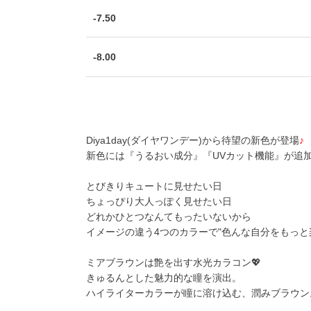
-7.50
-8.00
Diya1day(ダイヤワンデー)から待望の新色が登場
♪
新色には『うるおい成分』『UVカット機能』が追
とびきりキュートに見せたい日
ちょっぴり大人っぽく見せたい日
どれかひとつなんてもったいないから
イメージの違う4つのカラーで"色んな自分をもっと
ミアブラウン
は艶を出す水光カラコン💖
きゅるんとした魅力的な瞳を演出。
ハイライターカラーが瞳に溶け込む、潤みブラウン