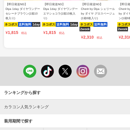
【即日発送NG】
【即日発送NG】
【即日発送NG】
【即日発
Diya 1day ダイヤワンデー
Diya 1day ダイヤワンデー
Cherir by Diya シェリール
Cherir
セレーナブラウン(1箱10
エマショコラ(1箱10枚入
by ダイヤ グロスベージュ
by ダ
枚入り)
り)
(1箱6枚入り)
ン(1箱6
ネコポス
送料無料
1day
ネコポス
送料無料
1day
ネコポス
送料無料
ネコポ
2week
2week
¥
1,815
¥
1,815
税込
税込
¥
2,310
¥
2,31
税込
ランキングから探す
カラコン人気ランキング
装用期間で探す