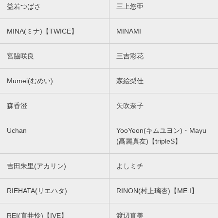
益若つばさ
三上悠亜
MINA(ミナ)【TWICE】
MINAMI
宮脇咲良
三吉彩花
Mumei(むめい)
森絵梨佳
森香澄
矢吹奈子
Uchan
YooYeon(キムユヨン)・Mayu
(髙麗真友)【tripleS】
吉田朱里(アカリン)
よしミチ
RIEHATA(リエハタ)
RINON(村上璃杏)【ME:I】
REI(直井怜)【IVE】
渡辺直美