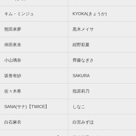
キム・ミンジュ
KYOKA(きょうか)
熊田来夢
黒木メイサ
倖田來未
紺野彩夏
小山璃奈
齊藤なぎさ
坂巻有紗
SAKURA
佐々木希
指原莉乃
SANA(サナ)【TWICE】
しなこ
白石麻衣
白宮みずほ