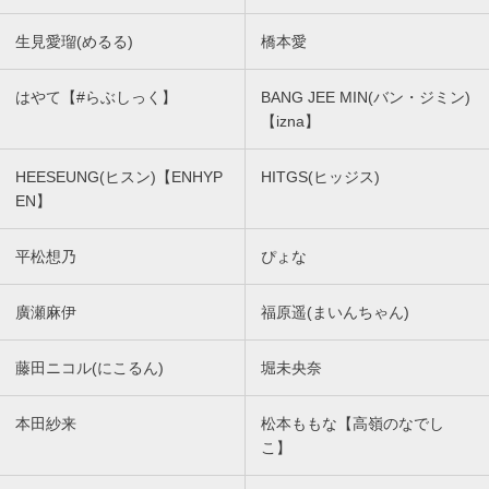
生見愛瑠(めるる)
橋本愛
はやて【#らぶしっく】
BANG JEE MIN(バン・ジミン)
【izna】
HEESEUNG(ヒスン)【ENHYP
HITGS(ヒッジス)
EN】
平松想乃
ぴょな
廣瀬麻伊
福原遥(まいんちゃん)
藤田ニコル(にこるん)
堀未央奈
本田紗来
松本ももな【高嶺のなでし
こ】