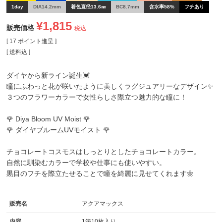
1day
DIA14.2mm
着色直径13.6㎜
BC8.7mm
含水率58%
フチあり
¥
1,815
販売価格
税込
[
17
ポイント進呈 ]
送料込
ダイヤから新ライン誕生💓
瞳にふわっと花が咲いたように美しくラグジュアリーなデザイン✨
３つのフラワーカラーで女性らしさ際立つ魅力的な瞳に！
🌹 Diya Bloom UV Moist 🌹
🌹 ダイヤブルームUVモイスト 🌹
チョコレートコスモス
はしっとりとしたチョコレートカラー。
自然に馴染むカラーで学校や仕事にも使いやすい。
黒目のフチを際立たせることで瞳を綺麗に見せてくれます🌼
販売名
アクアマックス
内容
1箱10枚入り