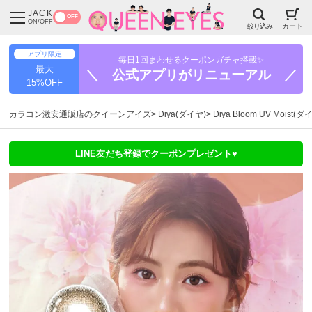
JACK
OFF
ON/OFF
絞り込み
カート
アプリ限定
毎日1回まわせるクーポンガチャ搭載✨
最大
＼ 公式アプリがリニューアル ／
15%OFF
カラコン激安通販店のクイーンアイズ
Diya(ダイヤ)
Diya Bloom UV Moi
LINE友だち登録でクーポンプレゼント♥