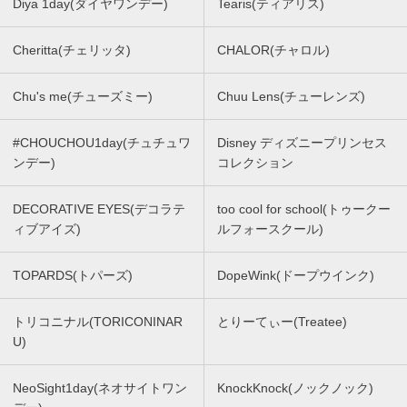
Diya 1day(ダイヤワンデー)
Tearis(ティアリス)
Cheritta(チェリッタ)
CHALOR(チャロル)
Chu's me(チューズミー)
Chuu Lens(チューレンズ)
#CHOUCHOU1day(チュチュワ
Disney ディズニープリンセス
ンデー)
コレクション
DECORATIVE EYES(デコラテ
too cool for school(トゥークー
ィブアイズ)
ルフォースクール)
TOPARDS(トパーズ)
DopeWink(ドープウインク)
トリコニナル(TORICONINAR
とりーてぃー(Treatee)
U)
NeoSight1day(ネオサイトワン
KnockKnock(ノックノック)