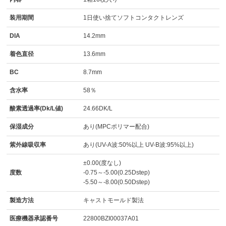
装用期間
1日使い捨てソフトコンタクトレンズ
DIA
14.2mm
着色直径
13.6mm
BC
8.7mm
含水率
58％
酸素透過率(Dk/L値)
24.66DK/L
保湿成分
あり(MPCポリマー配合)
紫外線吸収率
あり(UV-A波:50%以上 UV-B波:95%以上)
±0.00(度なし)
度数
-0.75～-5.00(0.25Dstep)
-5.50～-8.00(0.50Dstep)
製造方法
キャストモールド製法
医療機器承認番号
22800BZI00037A01