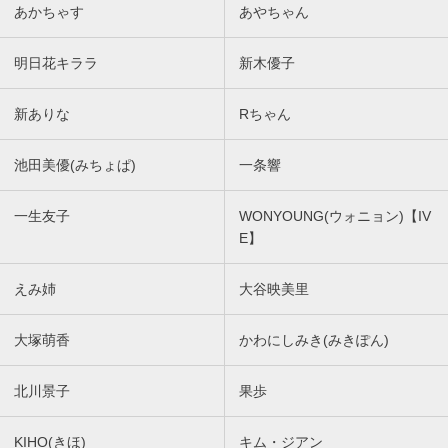
あかちゃす
あやちゃん
明日花キララ
新木優子
新ありな
Rちゃん
池田美優(みちょぱ)
一条響
一生友子
WONYOUNG(ウォニョン)【IV
E】
えみ姉
大谷映美里
大塚萌香
かわにしみき(みきぽん)
北川景子
果歩
KIHO(きほ)
キム・ジアン