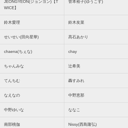
JEONGYEON(ジョンヨン)【T
菅本裕子(ゆうこす)
WICE】
鈴木愛理
鈴木友菜
せいせい(田向星華)
髙石あかり
chaena(ちぇな)
chay
ちゃんみな
辻希美
てんちむ
轟すみれ
なえなの
中野恵那
中野ゆいな
ななこ
南部桃伽
Nissy(西島隆弘)