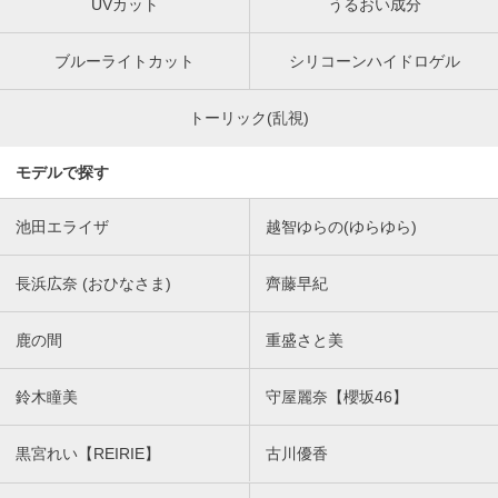
UVカット
うるおい成分
ブルーライトカット
シリコーンハイドロゲル
トーリック(乱視)
モデルで探す
池田エライザ
越智ゆらの(ゆらゆら)
長浜広奈 (おひなさま)
齊藤早紀
鹿の間
重盛さと美
鈴木瞳美
守屋麗奈【櫻坂46】
黒宮れい【REIRIE】
古川優香