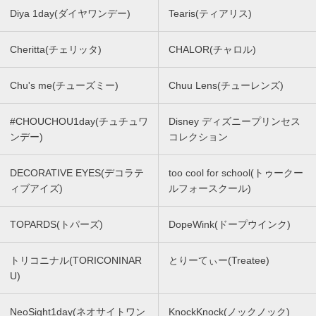
Diya 1day(ダイヤワンデー)
Tearis(ティアリス)
Cheritta(チェリッタ)
CHALOR(チャロル)
Chu's me(チューズミー)
Chuu Lens(チューレンズ)
#CHOUCHOU1day(チュチュワ
Disney ディズニープリンセス
ンデー)
コレクション
DECORATIVE EYES(デコラテ
too cool for school(トゥークー
ィブアイズ)
ルフォースクール)
TOPARDS(トパーズ)
DopeWink(ドープウインク)
トリコニナル(TORICONINAR
とりーてぃー(Treatee)
U)
NeoSight1day(ネオサイトワン
KnockKnock(ノックノック)