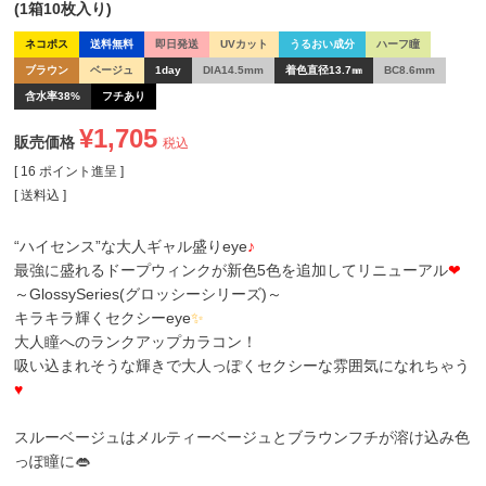
(1箱10枚入り)
ネコポス
送料無料
即日発送
UVカット
うるおい成分
ハーフ瞳
ブラウン
ベージュ
1day
DIA14.5mm
着色直径13.7㎜
BC8.6mm
含水率38%
フチあり
¥
1,705
販売価格
税込
[
16
ポイント進呈 ]
送料込
“ハイセンス”な大人ギャル盛りeye
♪
最強に盛れるドープウィンクが新色5色を追加してリニューアル
❤
～GlossySeries(グロッシーシリーズ)～
キラキラ輝くセクシーeye
✨
大人瞳へのランクアップカラコン！
吸い込まれそうな輝きで大人っぽくセクシーな雰囲気になれちゃう
♥
スルーベージュはメルティーベージュとブラウンフチが溶け込み色
っぽ瞳に👄