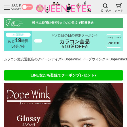
JACK
OFF
ON/OFF
絞り込み
カート
残り
11時間54分7秒
までのご注文で即日発送
本日限定
✧ゾロ目の日の特別クーポン✧
クーポンコード
19
カラコン全品
あと
時間
超得
zorome
⭐10％OFF⭐
54分7秒
カラコン激安通販店のクイーンアイズ
DopeWink(ドープウィンク)
DopeWi
LINE友だち登録でクーポンプレゼント♥