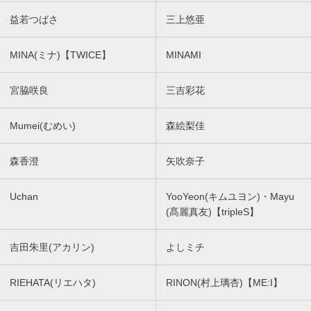
益若つばさ
三上悠亜
MINA(ミナ)【TWICE】
MINAMI
宮脇咲良
三吉彩花
Mumei(むめい)
森絵梨佳
森香澄
矢吹奈子
Uchan
YooYeon(キムユヨン)・Mayu
(髙麗真友)【tripleS】
吉田朱里(アカリン)
よしミチ
RIEHATA(リエハタ)
RINON(村上璃杏)【ME:I】