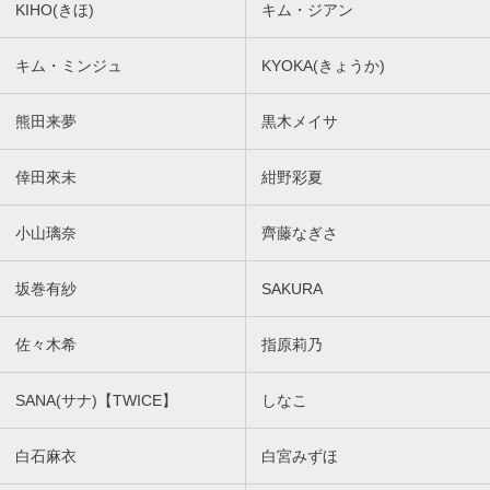
KIHO(きほ)
キム・ジアン
キム・ミンジュ
KYOKA(きょうか)
熊田来夢
黒木メイサ
倖田來未
紺野彩夏
小山璃奈
齊藤なぎさ
坂巻有紗
SAKURA
佐々木希
指原莉乃
SANA(サナ)【TWICE】
しなこ
白石麻衣
白宮みずほ