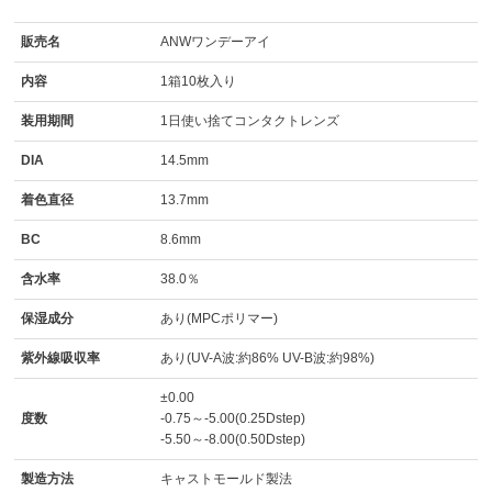
販売名
ANWワンデーアイ
内容
1箱10枚入り
装用期間
1日使い捨てコンタクトレンズ
DIA
14.5mm
着色直径
13.7mm
BC
8.6mm
含水率
38.0％
保湿成分
あり(MPCポリマー)
紫外線吸収率
あり(UV-A波:約86% UV-B波:約98%)
±0.00
度数
-0.75～-5.00(0.25Dstep)
-5.50～-8.00(0.50Dstep)
製造方法
キャストモールド製法