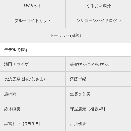
UVカット
うるおい成分
ブルーライトカット
シリコーンハイドロゲル
トーリック(乱視)
モデルで探す
池田エライザ
越智ゆらの(ゆらゆら)
長浜広奈 (おひなさま)
齊藤早紀
鹿の間
重盛さと美
鈴木瞳美
守屋麗奈【櫻坂46】
黒宮れい【REIRIE】
古川優香