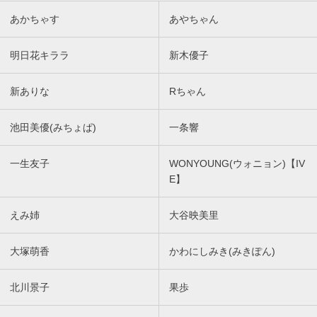
あかちゃす
あやちゃん
明日花キララ
新木優子
新ありな
Rちゃん
池田美優(みちょぱ)
一条響
一生友子
WONYOUNG(ウォニョン)【IV
E】
えみ姉
大谷映美里
大塚萌香
かわにしみき(みきぽん)
北川景子
果歩