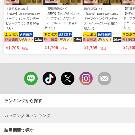
【即日発送OK♪】
【即日発
【即日発送OK♪】
即日発送OK♪】
【NEW】DopeWink1day
【NEW】
【NEW】DopeWink1day
【NEW】DopeWink1day
ドープウィンクワンデー
ドープ
ドープウィンクワンデー
ドープウィンクワンデー
ヘーゼルベージュ(1箱10
サニーヘ
ビターブラウン(1箱10枚
スパイシーグレー(1箱10
枚入り)
入り)
入り)
枚入り)
ネコポス
送料無料
ネコポ
ネコポス
送料無料
ネコポス
送料無料
即日発送
UVカット
1day
即日発
即日発送
UVカット
1day
即日発送
UVカット
1day
¥
1,705
¥
1,70
¥
1,705
¥
1,705
税込
税込
税込
ランキングから探す
カラコン人気ランキング
装用期間で探す