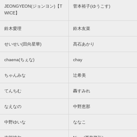
JEONGYEON(ジョンヨン)【T
菅本裕子(ゆうこす)
WICE】
鈴木愛理
鈴木友菜
せいせい(田向星華)
髙石あかり
chaena(ちぇな)
chay
ちゃんみな
辻希美
てんちむ
轟すみれ
なえなの
中野恵那
中野ゆいな
ななこ