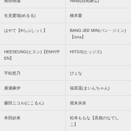
南部桃伽
Nissy(西島隆弘)
生見愛瑠(めるる)
橋本愛
はやて【#らぶしっく】
BANG JEE MIN(バン・ジミン)
【izna】
HEESEUNG(ヒスン)【ENHYP
HITGS(ヒッジス)
EN】
平松想乃
ぴょな
廣瀬麻伊
福原遥(まいんちゃん)
藤田ニコル(にこるん)
堀未央奈
本田紗来
松本ももな【高嶺のなでし
こ】