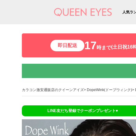
人気ラ
17
即日配送
(土日祝16時
時まで
カラコン激安通販店のクイーンアイズ
DopeWink(ドープウィンク)
LINE友だち登録でクーポンプレゼント♥