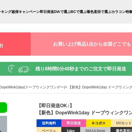
ンキング
超得キャンペーン
即日発送
DIAで選ぶ
BCで選ぶ
着色直径で選ぶ
カラコン特
お買い上げ商品1点から全国どこでも
)
残り
8時間0分47秒
までのご注文で即日発送
DopeWink1day(ドープウィンクワンデー)
【新色】DopeWink1day ドープウィ
【即日発送OK♪】
【新色】DopeWink1day ドープウィンクワ
送料無料
即日発送
ネコポス
UVカット
ベージュ
1day
DIA14.5mm
着色直径1