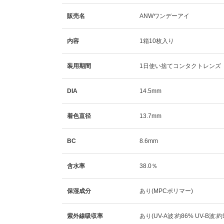
販売名
ANWワンデーアイ
内容
1箱10枚入り
装用期間
1日使い捨てコンタクトレンズ
DIA
14.5mm
着色直径
13.7mm
BC
8.6mm
含水率
38.0％
保湿成分
あり(MPCポリマー)
紫外線吸収率
あり(UV-A波:約86% UV-B波:約