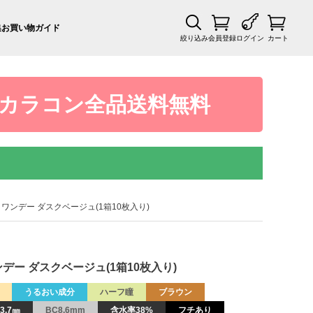
集
お買い物ガイド
絞り込み
会員登録
ログイン
カート
カラコン全品送料無料
ンクワンデー ダスクベージュ(1箱10枚入り)
ンデー ダスクベージュ(1箱10枚入り)
うるおい成分
ハーフ瞳
ブラウン
3.7㎜
BC8.6mm
含水率38%
フチあり