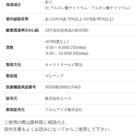
あり
保湿成分
(ヒアルロン酸ナトリウム・アルギン酸ナトリウム)
紫外線吸収率
あり(UV-A波:70%以上 UV-B波:95%以上)
酸素透過率(Dk/L値)
187(当社従来品の約15倍)
±0.00(度なし)
度数
-0.50～-6.00(0.25Dstep)
-6.50～-10.00(0.50Dstep)
製造方法
キャストモールド製法
製造国
マレーシア
医療機器承認番号
30200BZX00117A03
販売元
株式会社エース
製造販売元
フロムアイズ株式会社
ご使用の際は眼科医に相談の上、
添付文書をよくお読みになってからご使用して下さい。