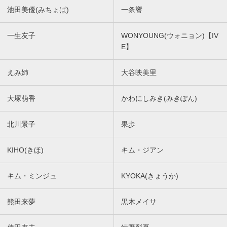
池田美優(みちょぱ)
一条響
一生友子
WONYOUNG(ウォニョン)【IV
E】
えみ姉
大谷映美里
大塚萌香
かわにしみき(みきぽん)
北川景子
果歩
KIHO(きほ)
キム・ジアン
キム・ミンジュ
KYOKA(きょうか)
熊田来夢
黒木メイサ