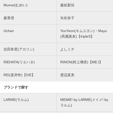
Mumei(むめい)
森絵梨佳
森香澄
矢吹奈子
Uchan
YooYeon(キムユヨン)・Mayu
(髙麗真友)【tripleS】
吉田朱里(アカリン)
よしミチ
RIEHATA(リエハタ)
RINON(村上璃杏)【ME:I】
REI(直井怜)【IVE】
渡辺直美
ブランドで探す
LARME(ラルム)
MEiME! by LARME(メイメ! by
ラルム)