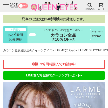
JACK
OFF
ON/OFF
絞り込み
カート
只今のご注文は24時間以内に発送します。
本日限定
✧ゾロ目の日の特別クーポン✧
クーポンコード
4
カラコン全品
あと
時間
超得
zorome
⭐10％OFF⭐
58分14秒
カラコン激安通販店のクイーンアイズ
LARME(ラルム)
LARME SILICONE 
3箱同時購入で1箱無料♪
LINE友だち登録でクーポンプレゼント♥