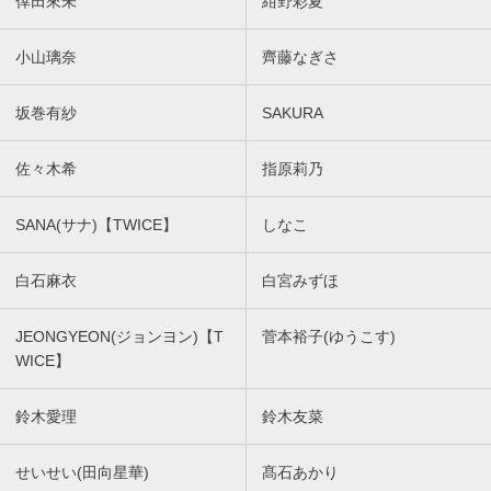
倖田來未
紺野彩夏
小山璃奈
齊藤なぎさ
坂巻有紗
SAKURA
佐々木希
指原莉乃
SANA(サナ)【TWICE】
しなこ
白石麻衣
白宮みずほ
JEONGYEON(ジョンヨン)【T
菅本裕子(ゆうこす)
WICE】
鈴木愛理
鈴木友菜
せいせい(田向星華)
髙石あかり