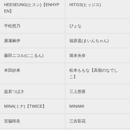
HEESEUNG(ヒスン)【ENHYP
HITGS(ヒッジス)
EN】
平松想乃
ぴょな
廣瀬麻伊
福原遥(まいんちゃん)
藤田ニコル(にこるん)
堀未央奈
本田紗来
松本ももな【高嶺のなでし
こ】
益若つばさ
三上悠亜
MINA(ミナ)【TWICE】
MINAMI
宮脇咲良
三吉彩花