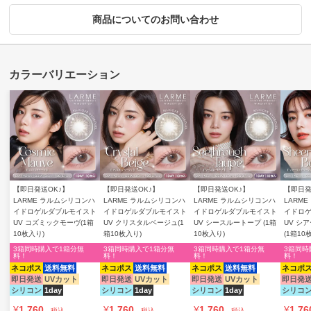
商品についてのお問い合わせ
【即日発送OK♪】
【即日発送OK♪】
【即日発送OK♪】
【即日発
LARME ラルムシリコンハ
LARME ラルムシリコンハ
LARME ラルムシリコンハ
LARM
イドロゲルダブルモイスト
イドロゲルダブルモイスト
イドロゲルダブルモイスト
イドロ
UV コズミックモーヴ(1箱
UV クリスタルベージュ(1
UV シースルートープ (1箱
UV シ
10枚入り)
箱10枚入り)
10枚入り)
(1箱10
3箱同時購入で1箱分無
3箱同時購入で1箱分無
3箱同時購入で1箱分無
3箱同時
料！
料！
料！
料！
ネコポス
送料無料
ネコポス
送料無料
ネコポス
送料無料
ネコポ
即日発送
UVカット
即日発送
UVカット
即日発送
UVカット
即日発
シリコン
1day
シリコン
1day
シリコン
1day
シリコ
¥
1,760
¥
1,760
¥
1,760
¥
1,76
税込
税込
税込