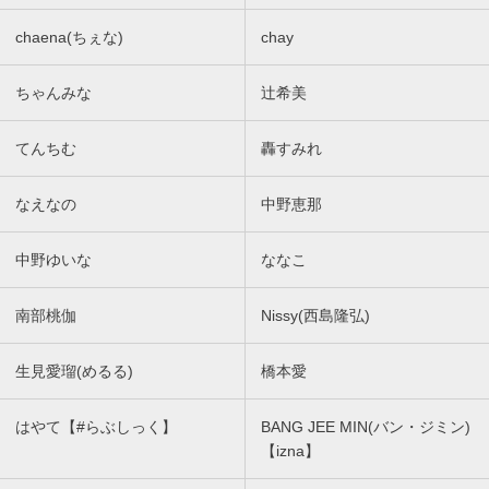
chaena(ちぇな)
chay
ちゃんみな
辻希美
てんちむ
轟すみれ
なえなの
中野恵那
中野ゆいな
ななこ
南部桃伽
Nissy(西島隆弘)
生見愛瑠(めるる)
橋本愛
はやて【#らぶしっく】
BANG JEE MIN(バン・ジミン)
【izna】