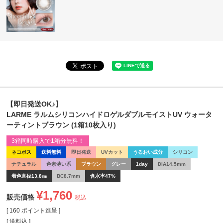
【即日発送OK♪】
LARME ラルムシリコンハイドロゲルダブルモイストUV ウォータ
ーティントブラウン (1箱10枚入り)
3箱同時購入で1箱分無料！
ネコポス
送料無料
即日発送
UVカット
うるおい成分
シリコン
ナチュラル
色素薄い系
ブラウン
グレー
1day
DIA14.5mm
着色直径13.8㎜
BC8.7mm
含水率47%
¥
1,760
販売価格
税込
[
160
ポイント進呈 ]
送料込