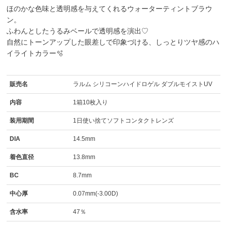
ほのかな色味と透明感を与えてくれるウォーターティントブラウ
ン。
ふわんとしたうるみベールで透明感を演出♡
自然にトーンアップした眼差しで印象づける、しっとりツヤ感のハ
イライトカラー🫧
販売名
ラルム シリコーンハイドロゲル ダブルモイストUV
内容
1箱10枚入り
装用期間
1日使い捨てソフトコンタクトレンズ
DIA
14.5mm
着色直径
13.8mm
BC
8.7mm
中心厚
0.07mm(-3.00D)
含水率
47％