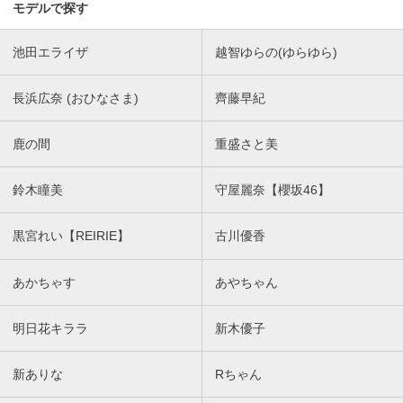
モデルで探す
池田エライザ
越智ゆらの(ゆらゆら)
長浜広奈 (おひなさま)
齊藤早紀
鹿の間
重盛さと美
鈴木瞳美
守屋麗奈【櫻坂46】
黒宮れい【REIRIE】
古川優香
あかちゃす
あやちゃん
明日花キララ
新木優子
新ありな
Rちゃん