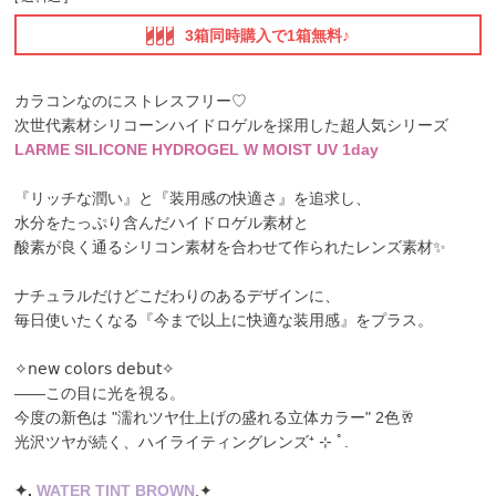
3箱同時購入で1箱無料♪
カラコンなのにストレスフリー♡
次世代素材シリコーンハイドロゲル
を採用した超人気シリーズ
LARME SILICONE HYDROGEL W MOIST UV 1day
『リッチな潤い』と『装用感の快適さ』を追求し、
水分をたっぷり含んだハイドロゲル素材と
酸素が良く通るシリコン素材を合わせて作られたレンズ素材✨
ナチュラルだけどこだわりのあるデザインに、
毎日使いたくなる『今まで以上に快適な装用感』をプラス。
✧𝗇𝖾𝗐 𝖼𝗈𝗅𝗈𝗋𝗌 𝖽𝖾𝖻𝗎𝗍✧
――この目に光を視る。
今度の新色は "濡れツヤ仕上げの盛れる立体カラー" 2色🥂
光沢ツヤが続く、ハイライティングレンズ⁺ ⊹ ﾟ.
✦️.
WATER TINT BROWN
.✦️