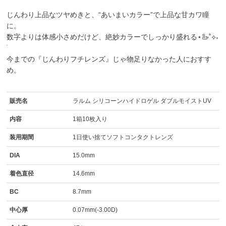
じんわり上品なツヤめきと、“あいまいカラー”で上品な甘カワ瞳
に。
数字よりは体感小さめだけど、絶妙カラーでしっかり盛れる⋆🦢˚⟡˖
今までの『じんわりフチレンズ』じゃ物足りなかった人におすす
め。
販売名
ラルム シリコーンハイドロゲル ダブルモイストUV
内容
1箱10枚入り
装用期間
1日使い捨てソフトコンタクトレンズ
DIA
15.0mm
着色直径
14.6mm
BC
8.7mm
中心厚
0.07mm(-3.00D)