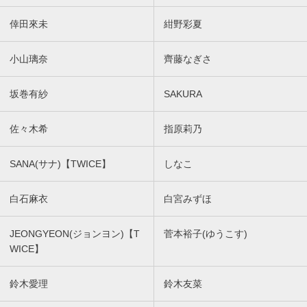
倖田來未
紺野彩夏
小山璃奈
齊藤なぎさ
坂巻有紗
SAKURA
佐々木希
指原莉乃
SANA(サナ)【TWICE】
しなこ
白石麻衣
白宮みずほ
JEONGYEON(ジョンヨン)【T
菅本裕子(ゆうこす)
WICE】
鈴木愛理
鈴木友菜