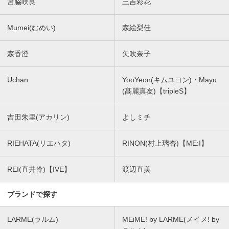
宮脇咲良
三吉彩花
Mumei(むめい)
森絵梨佳
森香澄
矢吹奈子
Uchan
YooYeon(キムユヨン)・Mayu
(髙麗真友)【tripleS】
吉田朱里(アカリン)
よしミチ
RIEHATA(リエハタ)
RINON(村上璃杏)【ME:I】
REI(直井怜)【IVE】
渡辺直美
ブランドで探す
LARME(ラルム)
MEiME! by LARME(メイメ! by