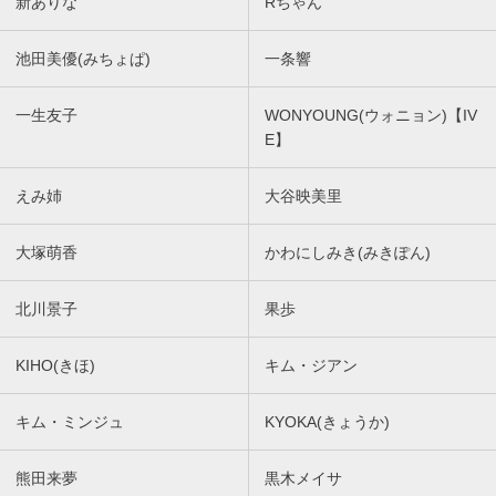
新ありな
Rちゃん
池田美優(みちょぱ)
一条響
一生友子
WONYOUNG(ウォニョン)【IV
E】
えみ姉
大谷映美里
大塚萌香
かわにしみき(みきぽん)
北川景子
果歩
KIHO(きほ)
キム・ジアン
キム・ミンジュ
KYOKA(きょうか)
熊田来夢
黒木メイサ