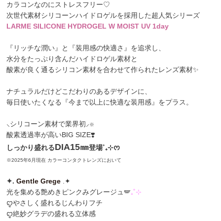
カラコンなのにストレスフリー♡
次世代素材シリコーンハイドロゲル
を採用した超人気シリーズ
LARME SILICONE HYDROGEL W MOIST UV 1day
『リッチな潤い』と『装用感の快適さ』を追求し、
水分をたっぷり含んだハイドロゲル素材と
酸素が良く通るシリコン素材を合わせて作られたレンズ素材✨
ナチュラルだけどこだわりのあるデザインに、
毎日使いたくなる『今まで以上に快適な装用感』をプラス。
⸜シリコーン素材で業界初⸝
※
酸素透過率が高いBIG SIZE❣️
DIA15㎜
しっかり盛れる
登場˚₊⊹ᰔ
※2025年6月現在 カラーコンタクトレンズにおいて
✦️️.
Gentle Grege
.✦️
光を集める艶めきピンクみグレージュ🪽
₊˚⊹
ꨄやさしく盛れるじんわりフチ
ꨄ絶妙グラデの盛れる立体感