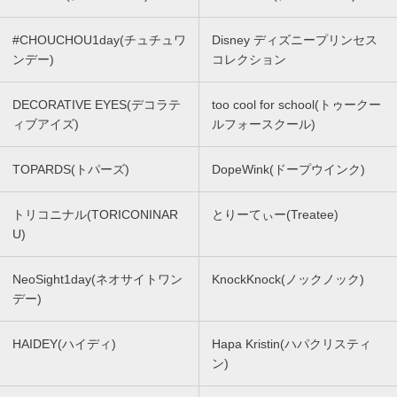
#CHOUCHOU1day(チュチュワ
Disney ディズニープリンセス
ンデー)
コレクション
DECORATIVE EYES(デコラテ
too cool for school(トゥークー
ィブアイズ)
ルフォースクール)
TOPARDS(トパーズ)
DopeWink(ドープウインク)
トリコニナル(TORICONINAR
とりーてぃー(Treatee)
U)
NeoSight1day(ネオサイトワン
KnockKnock(ノックノック)
デー)
HAIDEY(ハイディ)
Hapa Kristin(ハパクリスティ
ン)