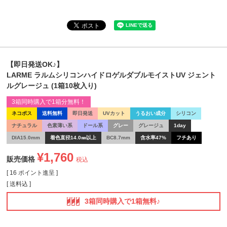
【即日発送OK♪】
LARME ラルムシリコンハイドロゲルダブルモイストUV ジェント
ルグレージュ (1箱10枚入り)
3箱同時購入で1箱分無料！
ネコポス
送料無料
即日発送
UVカット
うるおい成分
シリコン
ナチュラル
色素薄い系
ドール系
グレー
グレージュ
1day
DIA15.0mm
着色直径14.0㎜以上
BC8.7mm
含水率47%
フチあり
¥
1,760
販売価格
税込
[
16
ポイント進呈 ]
送料込
3箱同時購入で1箱無料♪