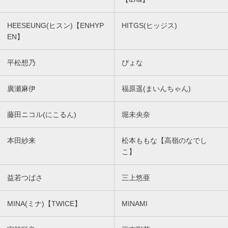
HEESEUNG(ヒスン)【ENHYP
HITGS(ヒッジス)
EN】
平松想乃
ぴょな
廣瀬麻伊
福原遥(まいんちゃん)
藤田ニコル(にこるん)
堀未央奈
本田紗来
松本ももな【高嶺のなでし
こ】
益若つばさ
三上悠亜
MINA(ミナ)【TWICE】
MINAMI