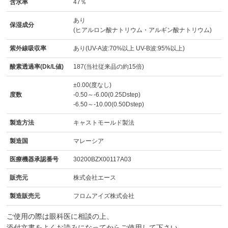
含水率
47％
あり
保湿成分
(ヒアルロン酸ナトリウム・アルギン酸ナトリウム)
紫外線吸収率
あり(UV-A波:70%以上 UV-B波:95%以上)
酸素透過率(Dk/L値)
187(当社従来品の約15倍)
±0.00(度なし)
度数
-0.50～-6.00(0.25Dstep)
-6.50～-10.00(0.50Dstep)
製造方法
キャストモールド製法
製造国
マレーシア
医療機器承認番号
30200BZX00117A03
販売元
株式会社エース
製造販売元
フロムアイズ株式会社
ご使用の際は眼科医に相談の上、
添付文書をよくお読みになってからご使用して下さい。