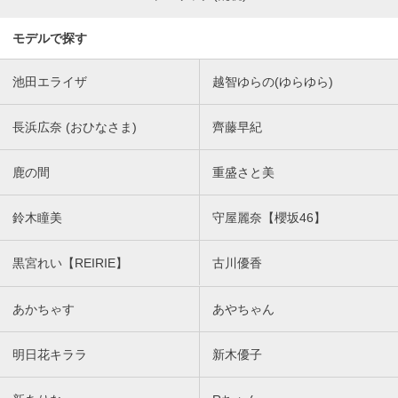
モデルで探す
池田エライザ
越智ゆらの(ゆらゆら)
長浜広奈 (おひなさま)
齊藤早紀
鹿の間
重盛さと美
鈴木瞳美
守屋麗奈【櫻坂46】
黒宮れい【REIRIE】
古川優香
あかちゃす
あやちゃん
明日花キララ
新木優子