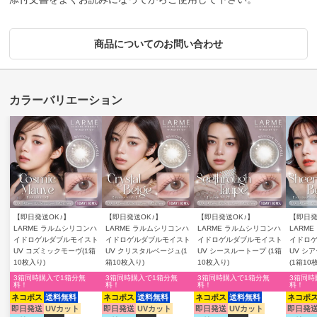
商品についてのお問い合わせ
【即日発送OK♪】
【即日発送OK♪】
【即日発送OK♪】
【即日発
LARME ラルムシリコンハ
LARME ラルムシリコンハ
LARME ラルムシリコンハ
LARM
イドロゲルダブルモイスト
イドロゲルダブルモイスト
イドロゲルダブルモイスト
イドロ
UV コズミックモーヴ(1箱
UV クリスタルベージュ(1
UV シースルートープ (1箱
UV シ
10枚入り)
箱10枚入り)
10枚入り)
(1箱10
3箱同時購入で1箱分無
3箱同時購入で1箱分無
3箱同時購入で1箱分無
3箱同時
料！
料！
料！
料！
ネコポス
送料無料
ネコポス
送料無料
ネコポス
送料無料
ネコポ
即日発送
UVカット
即日発送
UVカット
即日発送
UVカット
即日発