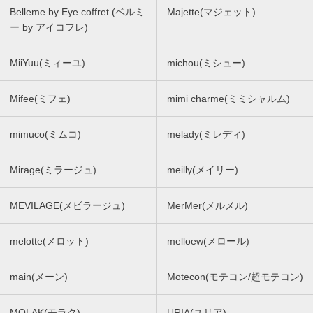
Belleme by Eye coffret (ベルミ
Majette(マジェット)
ー by アイコフレ)
MiiYuu(ミィーユ)
michou(ミシュー)
Mifee(ミフェ)
mimi charme(ミミシャルム)
mimuco(ミムコ)
melady(ミレディ)
Mirage(ミラージュ)
meilly(メイリー)
MEVILAGE(メビラージュ)
MerMer(メルメル)
melotte(メロット)
melloew(メロール)
main(メーン)
Motecon(モテコン/超モテコン)
MOLAK(モラク)
URIA(ユリア)