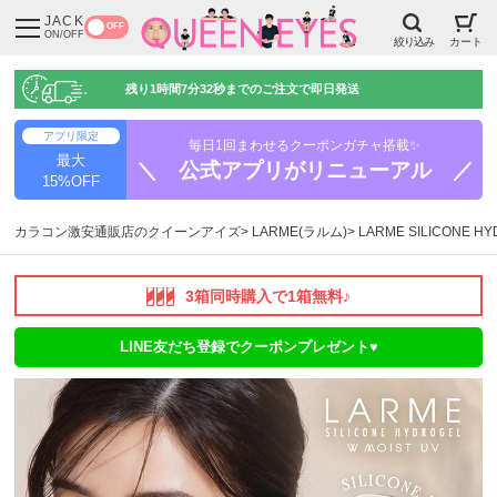
JACK
OFF
ON/OFF
絞り込み
カート
残り
1時間7分31秒
までのご注文で即日発送
アプリ限定
毎日1回まわせるクーポンガチャ搭載✨
最大
＼ 公式アプリがリニューアル ／
15%OFF
カラコン激安通販店のクイーンアイズ
LARME(ラルム)
LARME SILICONE 
3箱同時購入で1箱無料♪
LINE友だち登録でクーポンプレゼント♥