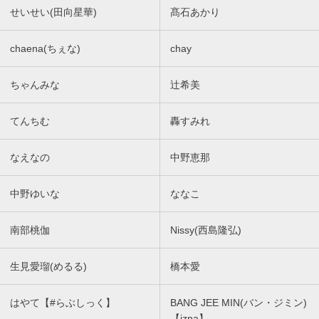
せいせい(田向星華)
髙石あかり
chaena(ちぇな)
chay
ちゃんみな
辻希美
てんちむ
轟すみれ
なえなの
中野恵那
中野ゆいな
ななこ
南部桃伽
Nissy(西島隆弘)
生見愛瑠(めるる)
橋本愛
はやて【#らぶしっく】
BANG JEE MIN(バン・ジミン)
【izna】