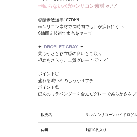
🗝
回
ら
な
い
水
光
×
シ
リ
コ
ン
素
材
𖹭
.
ᐟ
.
ᐟ
🍃酸素透過率187DK/L
👀シリコン素材で長時間でも目が疲れにくい
🔒軸固定技術で水光をキープ
✦️️.
DROPLET GRAY
.✦️
柔らかさと存在感の良いとこ取り
視線をさらう、上質グレー.⁺∘🤍⋆₊⋄˚
ポイント①
盛れる濃いめのしっかりフチ
ポイント②
ほんのりラベンダーを含んだグレーで柔らかさをプ
販売名
ラルム シリコーンハイドロゲル
内容
1箱10枚入り