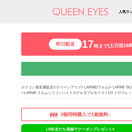
人気ラ
17
即日配送
(土日祝16時
時まで
カラコン激安通販店のクイーンアイズ
LARME(ラルム)
LARME SI
LARME ラルムシリコンハイドロゲルダブルモイストUV ドロプレット
3箱同時購入で1箱無料♪
LINE友だち登録でクーポンプレゼント♥