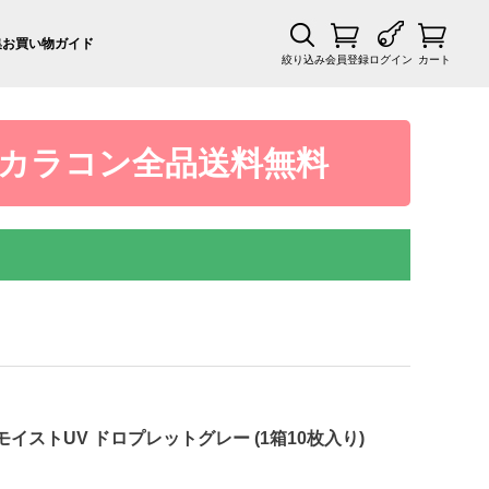
集
お買い物ガイド
絞り込み
会員登録
ログイン
カート
カラコン全品送料無料
イストUV ドロプレットグレー (1箱10枚入り)