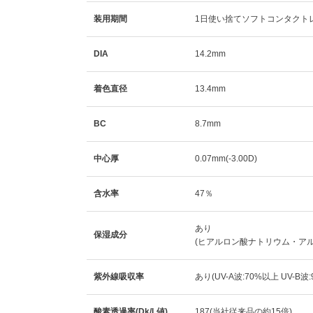
装用期間
1日使い捨てソフトコンタクト
DIA
14.2mm
着色直径
13.4mm
BC
8.7mm
中心厚
0.07mm(-3.00D)
含水率
47％
あり
保湿成分
(ヒアルロン酸ナトリウム・ア
紫外線吸収率
あり(UV-A波:70%以上 UV-B波
酸素透過率(Dk/L値)
187(当社従来品の約15倍)