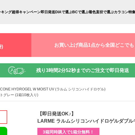
ンキング
超得キャンペーン
即日発送
DIAで選ぶ
BCで選ぶ
着色直径で選ぶ
カラコン特
お買い上げ商品1点から全国どこでも
)
残り
3時間2分50秒
までのご注文で即日発送
LICONE HYDROGEL W MOIST UV (ラルム シリコンハイドロゲル)
グレー (1箱10枚入り)
【即日発送OK♪】
LARME ラルムシリコンハイドロゲルダブルモ
3箱同時購入で1箱分無料！