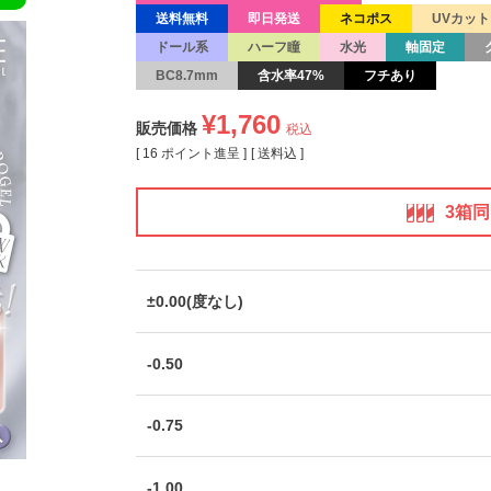
送料無料
即日発送
ネコポス
UVカット
ドール系
ハーフ瞳
水光
軸固定
BC8.7mm
含水率47%
フチあり
¥
1,760
販売価格
税込
[
16
ポイント進呈 ]
送料込
3箱
±0.00(度なし)
-0.50
-0.75
-1.00