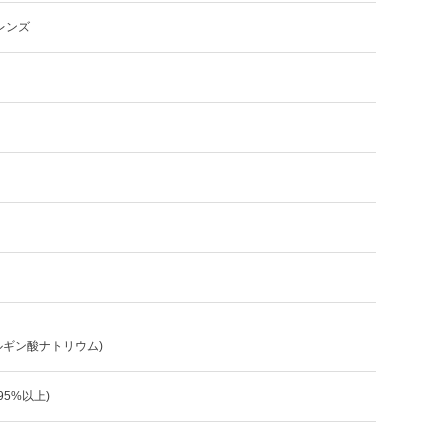
レンズ
ルギン酸ナトリウム)
:95%以上)