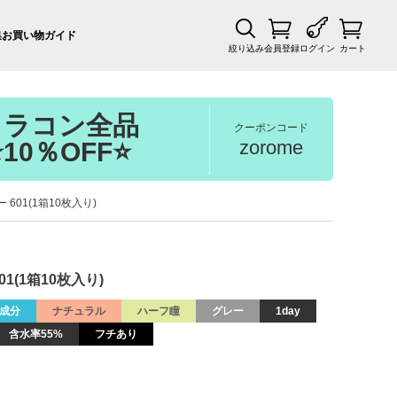
集
お買い物ガイド
絞り込み
会員登録
ログイン
カート
カラコン全品
クーポンコード
zorome
⭐10％OFF⭐
ー 601(1箱10枚入り)
01(1箱10枚入り)
成分
ナチュラル
ハーフ瞳
グレー
1day
含水率55%
フチあり