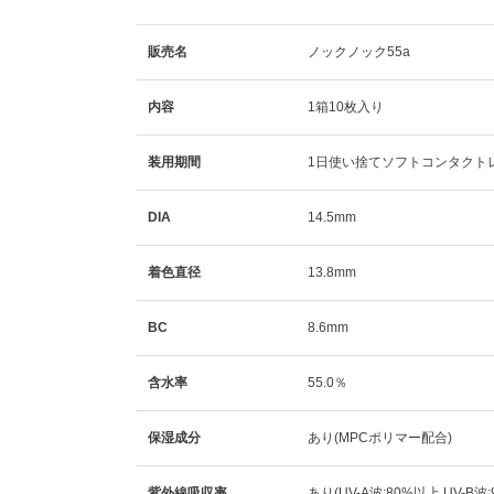
販売名
ノックノック55a
内容
1箱10枚入り
装用期間
1日使い捨てソフトコンタクト
DIA
14.5mm
着色直径
13.8mm
BC
8.6mm
含水率
55.0％
保湿成分
あり(MPCポリマー配合)
紫外線吸収率
あり(UV-A波:80%以上 UV-B波