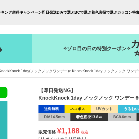
ンキング
超得キャンペーン
即日発送
DIAで選ぶ
BCで選ぶ
着色直径で選ぶ
カラコン特
✧ゾロ目の日の特別クーポン✧
秒
KnockKnock 1day(ノックノックワンデー)
KnockKnock 1day ノックノック ワンデ
【即日発送NG】
KnockKnock 1day ノックノック ワンデー 6
送料無料
ネコポス
UVカット
うるおい
DIA14.5mm
着色直径13.8㎜
BC8.6mm
¥
1,188
販売価格
税込