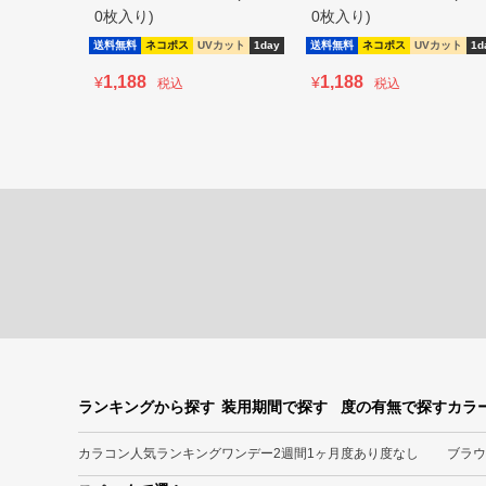
0枚入り)
0枚入り)
送料無料
ネコポス
UVカット
1day
送料無料
ネコポス
UVカット
1d
1,188
1,188
¥
¥
税込
税込
ランキングから探す
装用期間で探す
度の有無で探す
カラ
カラコン人気ランキング
ワンデー
2週間
1ヶ月
度あり
度なし
ブラウ