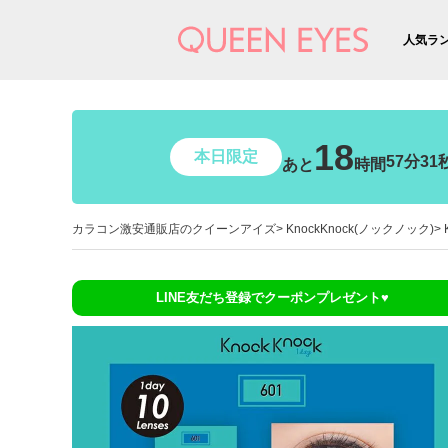
人気ラ
18
本日限定
57分30
あと
時間
カラコン激安通販店のクイーンアイズ
KnockKnock(ノックノック)
LINE友だち登録でクーポンプレゼント♥