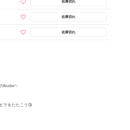
color✨
ビラをたたこう😘