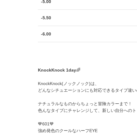
-5.00
-5.50
-6.00
KnockKnock 1day
🌈
KnockKnock(ノックノック)は、
どんなシチュエーションにも対応できるタイプ違いの6
ナチュラルなものからちょっと冒険カラーまで！
色んなタイプにチャレンジして、新しい自分へのト
💙601💙
強め発色のクールなハーフEYE