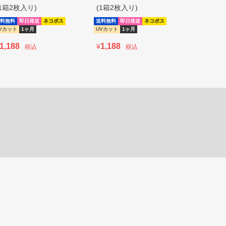
(1箱2枚入り)
(1箱2枚入り)
(1箱2枚
料無料
即日発送
ネコポス
送料無料
即日発送
ネコポス
送料無料
即
Vカット
1ヶ月
UVカット
1ヶ月
UVカット
1,188
1,188
1,188
¥
¥
税込
税込