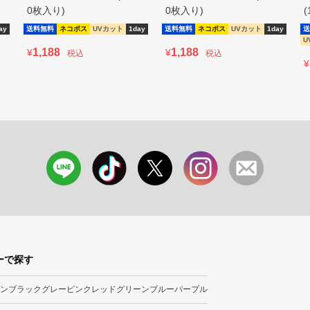
0枚入り)
0枚入り)
ay
送料無料
ネコポス
UVカット
1day
送料無料
ネコポス
UVカット
1day
送
U
1,188
1,188
¥
¥
税込
税込
¥
ーで探す
ン
ブラック
グレー
ピンク
レッド
グリーン
ブルー
パープル