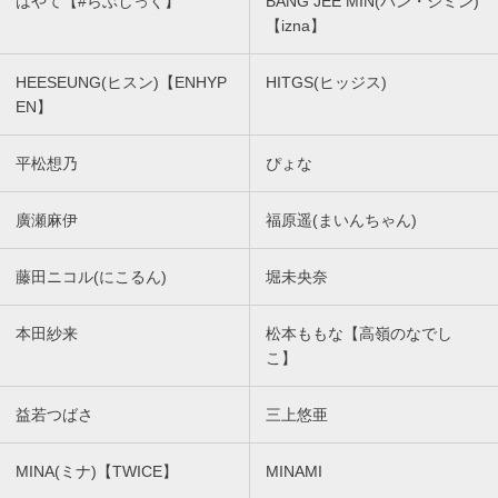
はやて【#らぶしっく】
BANG JEE MIN(バン・ジミン)
【izna】
HEESEUNG(ヒスン)【ENHYP
HITGS(ヒッジス)
EN】
平松想乃
ぴょな
廣瀬麻伊
福原遥(まいんちゃん)
藤田ニコル(にこるん)
堀未央奈
本田紗来
松本ももな【高嶺のなでし
こ】
益若つばさ
三上悠亜
MINA(ミナ)【TWICE】
MINAMI