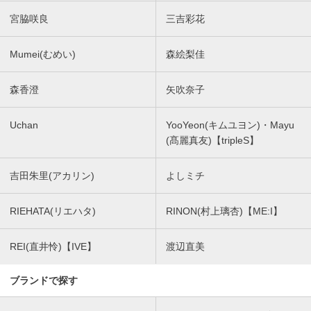
宮脇咲良
三吉彩花
Mumei(むめい)
森絵梨佳
森香澄
矢吹奈子
Uchan
YooYeon(キムユヨン)・Mayu
(髙麗真友)【tripleS】
吉田朱里(アカリン)
よしミチ
RIEHATA(リエハタ)
RINON(村上璃杏)【ME:I】
REI(直井怜)【IVE】
渡辺直美
ブランドで探す