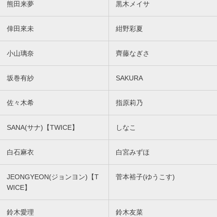
熊田来夢
黒木メイサ
倖田來未
紺野彩夏
小山璃奈
齊藤なぎさ
坂巻有紗
SAKURA
佐々木希
指原莉乃
SANA(サナ)【TWICE】
しなこ
白石麻衣
白宮みずほ
JEONGYEON(ジョンヨン)【T
菅本裕子(ゆうこす)
WICE】
鈴木愛理
鈴木友菜