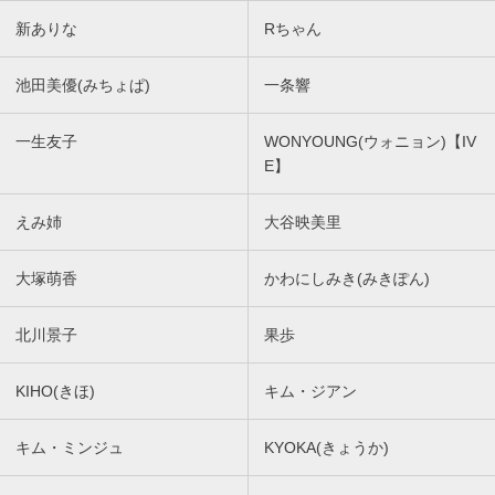
新ありな
Rちゃん
池田美優(みちょぱ)
一条響
一生友子
WONYOUNG(ウォニョン)【IV
E】
えみ姉
大谷映美里
大塚萌香
かわにしみき(みきぽん)
北川景子
果歩
KIHO(きほ)
キム・ジアン
キム・ミンジュ
KYOKA(きょうか)