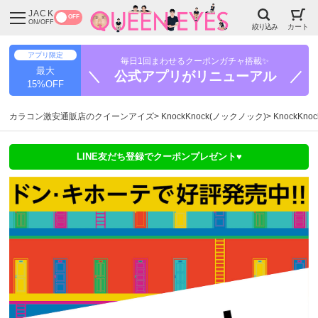
JACK
OFF
ON/OFF
絞り込み
カート
アプリ限定
毎日1回まわせるクーポンガチャ搭載✨
最大
＼ 公式アプリがリニューアル ／
15%OFF
カラコン激安通販店のクイーンアイズ
KnockKnock(ノックノック)
KnockKn
LINE友だち登録でクーポンプレゼント♥