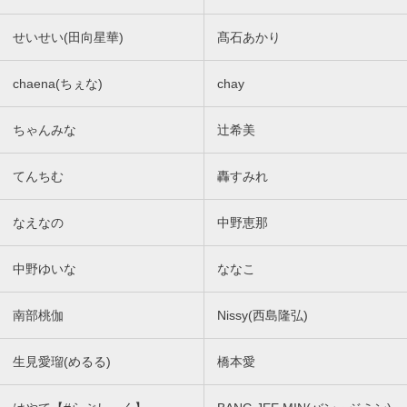
せいせい(田向星華)
髙石あかり
chaena(ちぇな)
chay
ちゃんみな
辻希美
てんちむ
轟すみれ
なえなの
中野恵那
中野ゆいな
ななこ
南部桃伽
Nissy(西島隆弘)
生見愛瑠(めるる)
橋本愛