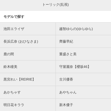
トーリック(乱視)
モデルで探す
池田エライザ
越智ゆらの(ゆらゆら)
長浜広奈 (おひなさま)
齊藤早紀
鹿の間
重盛さと美
鈴木瞳美
守屋麗奈【櫻坂46】
黒宮れい【REIRIE】
古川優香
あかちゃす
あやちゃん
明日花キララ
新木優子