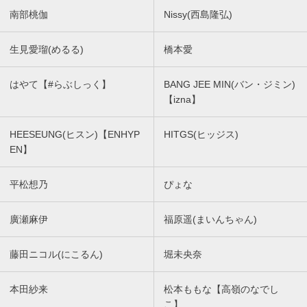
南部桃伽
Nissy(西島隆弘)
生見愛瑠(めるる)
橋本愛
はやて【#らぶしっく】
BANG JEE MIN(バン・ジミン)
【izna】
HEESEUNG(ヒスン)【ENHYP
HITGS(ヒッジス)
EN】
平松想乃
ぴょな
廣瀬麻伊
福原遥(まいんちゃん)
藤田ニコル(にこるん)
堀未央奈
本田紗来
松本ももな【高嶺のなでし
こ】