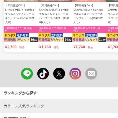
【即日発送OK♪】
【即日発送OK♪】
【即日発送OK♪】
【即日発
LARME MELTY SERIES
LARME MELTY SERIES
LARME MELTY SERIES
LARME 
ラルムメルティシリーズ
ラルムメルティシリーズ
ラルムメルティシリーズ
ラルム
キャラメルパフ(1箱10枚
ベージュフィルター(1箱1
ピンクチュール(1箱10枚
ベロアチ
入り)
0枚入り)
入り)
り)
3箱同時購入で1箱分無
3箱同時購入で1箱分無
3箱同時購入で1箱分無
3箱同時
料！
料！
料！
料！
ネコポス
送料無料
ネコポス
送料無料
ネコポス
送料無料
ネコポ
即日発送
UVカット
1day
即日発送
UVカット
1day
即日発送
UVカット
1day
即日発
¥
1,760
¥
1,760
¥
1,760
¥
1,76
税込
税込
税込
ランキングから探す
カラコン人気ランキング