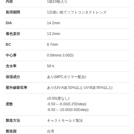
内容
1箱10枚入り
装用期間
1日使い捨てソフトコンタクトレンズ
DIA
14.2mm
着色直径
13.2mm
BC
8.7mm
中心厚
0.08mm(-3.00D)
含水率
58％
保湿成分
あり(MPCポリマー配合)
紫外線吸収率
あり(UV-A波:50%以上 UV-B波:95%以上)
±0.00(度なし)
度数
-0.50～-6.00(0.25Dstep)
-6.50～-10.00(0.50Dstep)
製造方法
キャストモールド製法
製造国
台湾