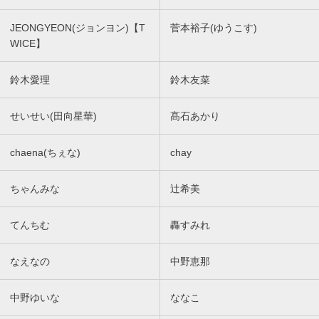
JEONGYEON(ジョンヨン)【T
菅本裕子(ゆうこす)
WICE】
鈴木愛理
鈴木友菜
せいせい(田向星華)
髙石あかり
chaena(ちぇな)
chay
ちゃんみな
辻希美
てんちむ
轟すみれ
なえなの
中野恵那
中野ゆいな
ななこ