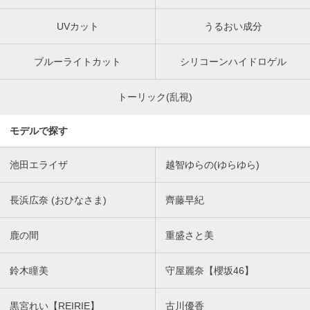
UVカット
うるおい成分
ブルーライトカット
シリコーンハイドロゲル
トーリック(乱視)
モデルで探す
池田エライザ
越智ゆらの(ゆらゆら)
長浜広奈 (おひなさま)
齊藤早紀
鹿の間
重盛さと美
鈴木瞳美
守屋麗奈【櫻坂46】
黒宮れい【REIRIE】
古川優香