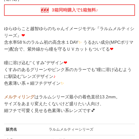
3箱同時購入で1箱無料♪
ゆらゆらこと越智ゆらのちゃんイメージモデル『ラルムメルティシ
リーズ』
❤
含水率58％のラルム初の高含水１DAY
✨
うるおい成分(MPCポリマ
ー)配合で、紫外線から瞳を守るＵＶカットもついてる
❤
瞳に溶け込む“くすみ”デザイン
❤
くすみのあるグリーンやピンク系のカラーでも”瞳に溶け込むよう
に馴染む”レンズデザイン
♪
色素薄い系＋細フチデザイン
✨
メルティリング
はラルムシリーズ最小の着色直径13.2mm。
サイズをあまり変えたくないけど盛りたい人向け、
細フチで可愛く見せる色素薄い系レンズです💕
販売名
ラルムメルティーシリーズ