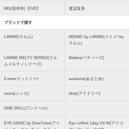
REI(直井怜)【IVE】
渡辺直美
ブランドで探す
LARME(ラルム)
MEiME! by LARME(メイメ! by
ラルム)
LARME MELTY SERIES(ラル
Betties(ベティーズ)
ムメルティシリーズ)
it mee(イットミー)
azatome(あざとめ)
cicica(シシカ)
idoly(アイドリー)
ONE DOLL(ワンドール)
EYE GENIC by EverColor(アイ
Eye coffret 1day UV M(アイコ