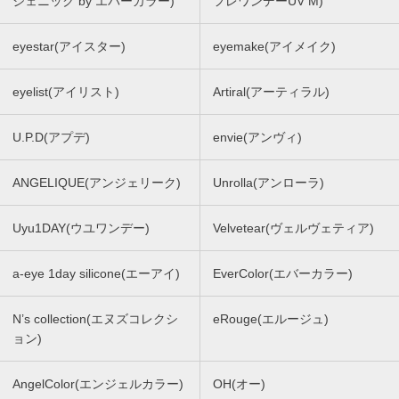
ジェニック by エバーカラー)
フレワンデーUV M)
eyestar(アイスター)
eyemake(アイメイク)
eyelist(アイリスト)
Artiral(アーティラル)
U.P.D(アプデ)
envie(アンヴィ)
ANGELIQUE(アンジェリーク)
Unrolla(アンローラ)
Uyu1DAY(ウユワンデー)
Velvetear(ヴェルヴェティア)
a-eye 1day silicone(エーアイ)
EverColor(エバーカラー)
N’s collection(エヌズコレクシ
eRouge(エルージュ)
ョン)
AngelColor(エンジェルカラー)
OH(オー)