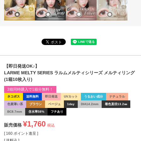
【即日発送OK♪】
LARME MELTY SERIES ラルムメルティシリーズ メルティリング
(1箱10枚入り)
3箱同時購入で1箱分無料！
ネコポス
送料無料
即日発送
UVカット
うるおい成分
ナチュラル
色素薄い系
ブラウン
ベージュ
1day
DIA14.2mm
着色直径13.2㎜
BC8.7mm
含水率58%
フチあり
¥
1,760
販売価格
税込
[
160
ポイント進呈 ]
送料込