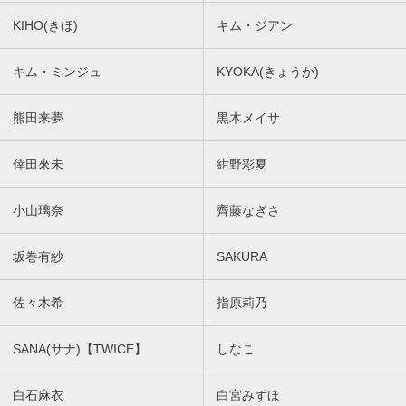
KIHO(きほ)
キム・ジアン
キム・ミンジュ
KYOKA(きょうか)
熊田来夢
黒木メイサ
倖田來未
紺野彩夏
小山璃奈
齊藤なぎさ
坂巻有紗
SAKURA
佐々木希
指原莉乃
SANA(サナ)【TWICE】
しなこ
白石麻衣
白宮みずほ