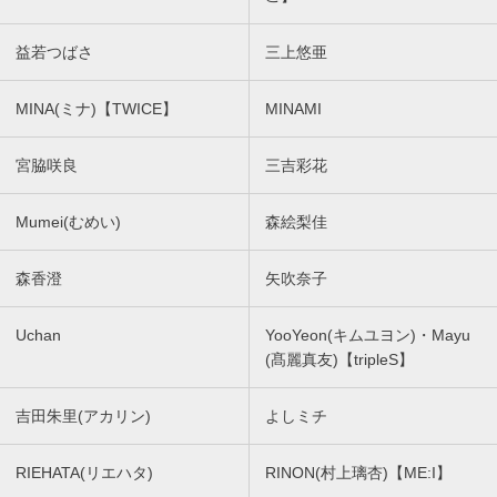
益若つばさ
三上悠亜
MINA(ミナ)【TWICE】
MINAMI
宮脇咲良
三吉彩花
Mumei(むめい)
森絵梨佳
森香澄
矢吹奈子
Uchan
YooYeon(キムユヨン)・Mayu
(髙麗真友)【tripleS】
吉田朱里(アカリン)
よしミチ
RIEHATA(リエハタ)
RINON(村上璃杏)【ME:I】