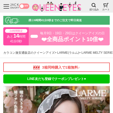
JACK
OFF
ON/OFF
絞り込み
カート
残り
6時間40分59秒
までのご注文で即日発送
24時間限定
毎月9日・19日・29日はクイーンアイズの日
14
あと
時間
超得
❤️全商品ポイント10倍❤️
40分59秒
カラコン激安通販店のクイーンアイズ
LARME(ラルム)
LARME MELTY SE
3箱同時購入で1箱無料♪
LINE友だち登録でクーポンプレゼント♥