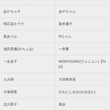
あかちゃす
あやちゃん
明日花キララ
新木優子
新ありな
Rちゃん
池田美優(みちょぱ)
一条響
一生友子
WONYOUNG(ウォニョン)【IV
E】
えみ姉
大谷映美里
大塚萌香
かわにしみき(みきぽん)
北川景子
果歩