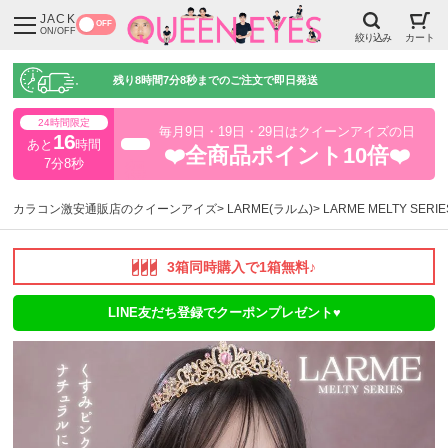
JACK
OFF
ON/OFF
絞り込み
カート
残り
8時間7分7秒
までのご注文で即日発送
24時間限定
毎月9日・19日・29日はクイーンアイズの日
16
あと
時間
超得
❤️全商品ポイント10倍❤️
7分7秒
カラコン激安通販店のクイーンアイズ
LARME(ラルム)
LARME MELTY SE
3箱同時購入で1箱無料♪
LINE友だち登録でクーポンプレゼント♥