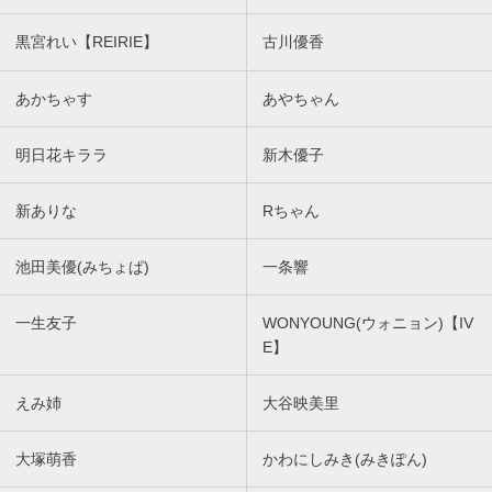
黒宮れい【REIRIE】
古川優香
あかちゃす
あやちゃん
明日花キララ
新木優子
新ありな
Rちゃん
池田美優(みちょぱ)
一条響
一生友子
WONYOUNG(ウォニョン)【IV
E】
えみ姉
大谷映美里
大塚萌香
かわにしみき(みきぽん)