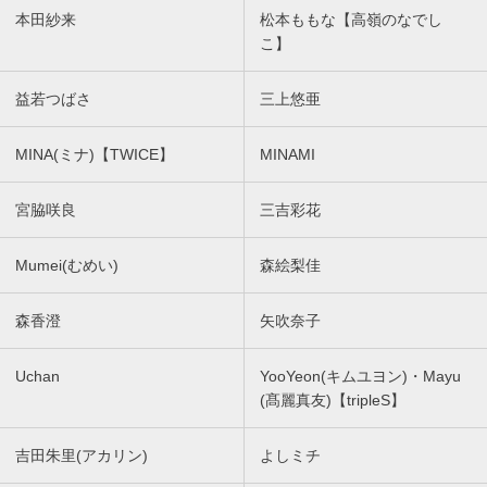
本田紗来
松本ももな【高嶺のなでし
こ】
益若つばさ
三上悠亜
MINA(ミナ)【TWICE】
MINAMI
宮脇咲良
三吉彩花
Mumei(むめい)
森絵梨佳
森香澄
矢吹奈子
Uchan
YooYeon(キムユヨン)・Mayu
(髙麗真友)【tripleS】
吉田朱里(アカリン)
よしミチ