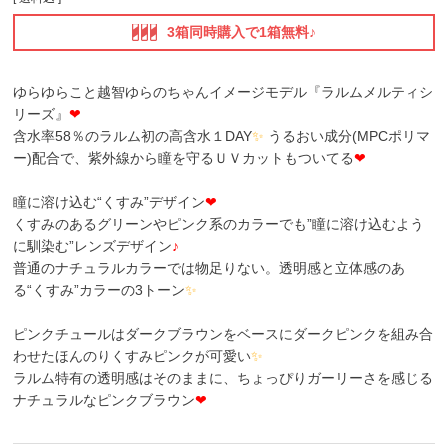
3箱同時購入で1箱無料♪
ゆらゆらこと越智ゆらのちゃんイメージモデル『ラルムメルティシ
リーズ』
❤
含水率58％のラルム初の高含水１DAY
✨
うるおい成分(MPCポリマ
ー)配合で、紫外線から瞳を守るＵＶカットもついてる
❤
瞳に溶け込む“くすみ”デザイン
❤
くすみのあるグリーンやピンク系のカラーでも”瞳に溶け込むよう
に馴染む”レンズデザイン
♪
普通のナチュラルカラーでは物足りない。透明感と立体感のあ
る“くすみ”カラーの3トーン
✨
ピンクチュールはダークブラウンをベースにダークピンクを組み合
わせたほんのりくすみピンクが可愛い
✨
ラルム特有の透明感はそのままに、ちょっぴりガーリーさを感じる
ナチュラルなピンクブラウン
❤