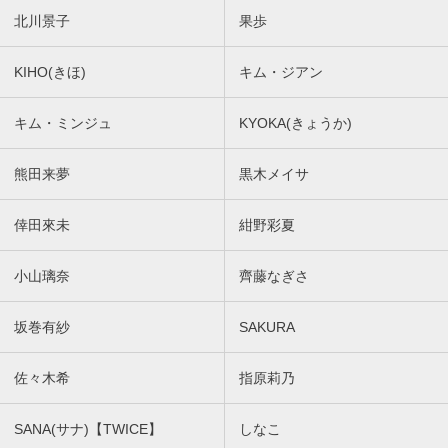
北川景子
果歩
KIHO(きほ)
キム・ジアン
キム・ミンジュ
KYOKA(きょうか)
熊田来夢
黒木メイサ
倖田來未
紺野彩夏
小山璃奈
齊藤なぎさ
坂巻有紗
SAKURA
佐々木希
指原莉乃
SANA(サナ)【TWICE】
しなこ