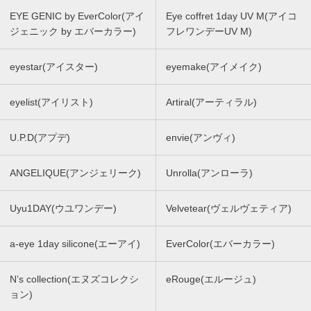
EYE GENIC by EverColor(アイ
Eye coffret 1day UV M(アイコ
ジェニック by エバーカラー)
フレワンデーUV M)
eyestar(アイスター)
eyemake(アイメイク)
eyelist(アイリスト)
Artiral(アーティラル)
U.P.D(アプデ)
envie(アンヴィ)
ANGELIQUE(アンジェリーク)
Unrolla(アンローラ)
Uyu1DAY(ウユワンデー)
Velvetear(ヴェルヴェティア)
a-eye 1day silicone(エーアイ)
EverColor(エバーカラー)
N’s collection(エヌズコレクシ
eRouge(エルージュ)
ョン)