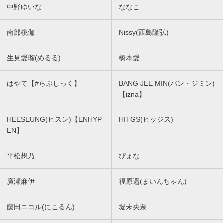
中野ゆいな
ななこ
南部桃伽
Nissy(西島隆弘)
生見愛瑠(めるる)
橋本愛
はやて【#らぶしっく】
BANG JEE MIN(バン・ジミン)
【izna】
HEESEUNG(ヒスン)【ENHYP
HITGS(ヒッジス)
EN】
平松想乃
ぴょな
廣瀬麻伊
福原遥(まいんちゃん)
藤田ニコル(にこるん)
堀未央奈