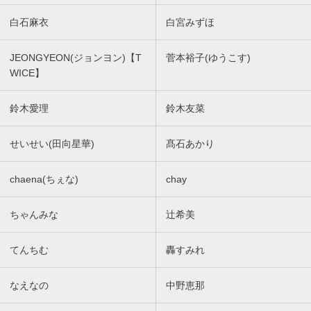
白石麻衣
白宮みずほ
JEONGYEON(ジョンヨン)【T
菅本裕子(ゆうこす)
WICE】
鈴木愛理
鈴木友菜
せいせい(田向星華)
髙石あかり
chaena(ちぇな)
chay
ちゃんみな
辻希美
てんちむ
轟すみれ
なえなの
中野恵那