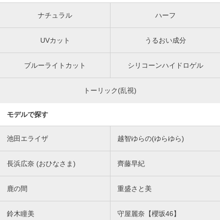
ナチュラル
ハーフ
UVカット
うるおい成分
ブルーライトカット
シリコーンハイドロゲル
トーリック(乱視)
モデルで探す
池田エライザ
越智ゆらの(ゆらゆら)
長浜広奈 (おひなさま)
齊藤早紀
鹿の間
重盛さと美
鈴木瞳美
守屋麗奈【櫻坂46】