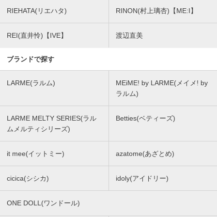
RIEHATA(リエハタ)
RINON(村上璃杏)【ME:I】
REI(直井怜)【IVE】
渡辺直美
ブランドで探す
LARME(ラルム)
MEiME! by LARME(メイメ! by
ラルム)
LARME MELTY SERIES(ラル
Betties(ベティーズ)
ムメルティシリーズ)
it mee(イットミー)
azatome(あざとめ)
cicica(シシカ)
idoly(アイドリー)
ONE DOLL(ワンドール)