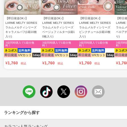
【即日発送OK♪】
【即日発送OK♪】
【即日発送OK♪】
【即日発
LARME MELTY SERIES
LARME MELTY SERIES
LARME MELTY SERIES
LARME 
ラルムメルティシリーズ
ラルムメルティシリーズ
ラルムメルティシリーズ
ラルム
キャラメルパフ(1箱10枚
ベージュフィルター(1箱1
ピンクチュール(1箱10枚
ベロアチ
入り)
0枚入り)
入り)
り)
3箱同時購入で1箱分無
3箱同時購入で1箱分無
3箱同時購入で1箱分無
3箱同時
料！
料！
料！
料！
ネコポス
送料無料
ネコポス
送料無料
ネコポス
送料無料
ネコポ
即日発送
UVカット
1day
即日発送
UVカット
1day
即日発送
UVカット
1day
即日発
¥
1,760
¥
1,760
¥
1,760
¥
1,76
税込
税込
税込
ランキングから探す
カラコン人気ランキング