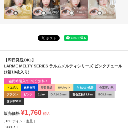
【即日発送OK♪】
LARME MELTY SERIES ラルムメルティシリーズ ピンクチュール
(1箱10枚入り)
3箱同時購入で1箱分無料！
ネコポス
送料無料
即日発送
UVカット
うるおい成分
色素薄い系
ブラウン
ピンク
1day
DIA14.5mm
着色直径13.8㎜
BC8.6mm
含水率58%
¥
1,760
販売価格
税込
[
160
ポイント進呈 ]
送料込