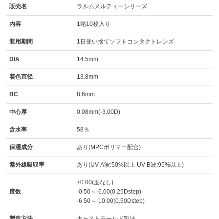
販売名
ラルムメルティーシリーズ
内容
1箱10枚入り
装用期間
1日使い捨てソフトコンタクトレンズ
DIA
14.5mm
着色直径
13.8mm
BC
8.6mm
中心厚
0.08mm(-3.00D)
含水率
58％
保湿成分
あり(MPCポリマー配合)
紫外線吸収率
あり(UV-A波:50%以上 UV-B波:95%以上)
±0.00(度なし)
度数
-0.50～-6.00(0.25Dstep)
-6.50～-10.00(0.50Dstep)
製造方法
キャストモールド製法