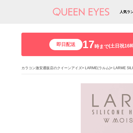
人気ラ
17
即日配送
(土日祝16時
時まで
カラコン激安通販店のクイーンアイズ
LARME(ラルム)
LARME SI