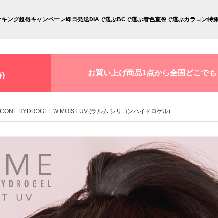
ンキング
超得キャンペーン
即日発送
DIAで選ぶ
BCで選ぶ
着色直径で選ぶ
カラコン特
お買い上げ商品1点から全国どこでも
)
LICONE HYDROGEL W MOIST UV (ラルム シリコンハイドロゲル)