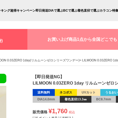
ンキング
超得キャンペーン
即日発送
DIAで選ぶ
BCで選ぶ
着色直径で選ぶ
カラコン特
お買い上げ商品1点から全国どこでも
)
MOON 0.03ZERO 1day(リルムーンゼロシリーズワンデー)
LILMOON 0.03ZER
【即日発送NG】
LILMOON 0.03ZERO 1day リルムー
送料無料
ネコポス
UVカット
うるおい
DIA14.0mm
着色直径13.3㎜
BC8.7mm
¥
1,760
販売価格
税込