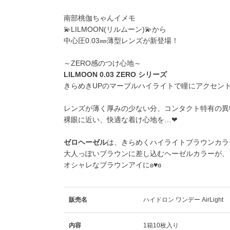
南部桃伽ちゃんイメモ
💫
LILMOON(リルムーン)
💫から
中心圧0.03㎜薄型レンズが新登場！
～ZERO感のつけ心地～
LILMOON 0.03 ZERO シリーズ
きらめきUPのマーブルハイライトで瞳にアクセン
レンズが薄く厚みの少ない分、コンタクト特有の異
裸眼に近い、快適な着け心地を…❤
ゼロヘーゼル
は、きらめくハイライトブラウンカラー
大人っぽいブラウンに差し込むヘーゼルカラーが、
オシャレなブラウンアイにʚ♥ɞ
販売名
ハイドロン ワンデー AirLight
内容
1箱10枚入り