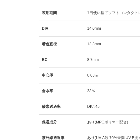
装用期間
1日使い捨てソフトコンタクト
DIA
14.0mm
着色直径
13.3mm
BC
8.7mm
中心厚
0.03㎜
含水率
38％
酸素透過率
DK/t 45
保湿成分
あり(MPCポリマー配合)
紫外線透過率
あり(UV-A波:70%未満 UV-B波