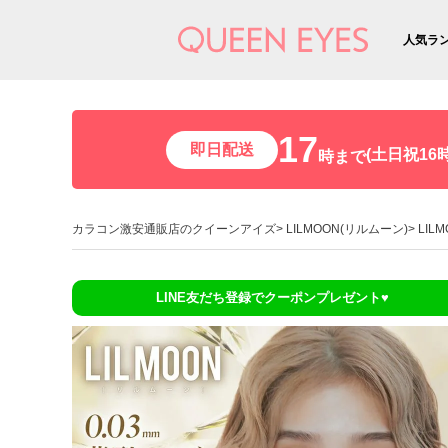
人気ラ
17
即日配送
(土日祝16時
時まで
カラコン激安通販店のクイーンアイズ
LILMOON(リルムーン)
LIL
LINE友だち登録でクーポンプレゼント♥