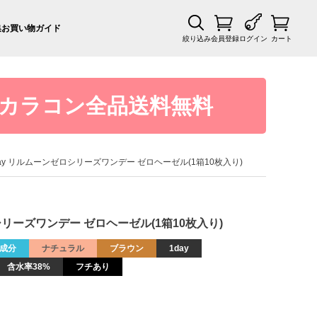
集
お買い物ガイド
絞り込み
会員登録
ログイン
カート
カラコン全品送料無料
O 1day リルムーンゼロシリーズワンデー ゼロヘーゼル(1箱10枚入り)
ンゼロシリーズワンデー ゼロヘーゼル(1箱10枚入り)
成分
ナチュラル
ブラウン
1day
含水率38%
フチあり