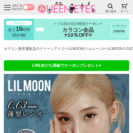
JACK
OFF
ON/OFF
絞り込み
カート
本日限定
✧ゾロ目の日の特別クーポン✧
クーポンコード
15
カラコン全品
あと
時間
超得
zorome
⭐10％OFF⭐
38分4秒
カラコン激安通販店のクイーンアイズ
LILMOON(リルムーン)
LILMOON 0.
LINE友だち登録でクーポンプレゼント♥