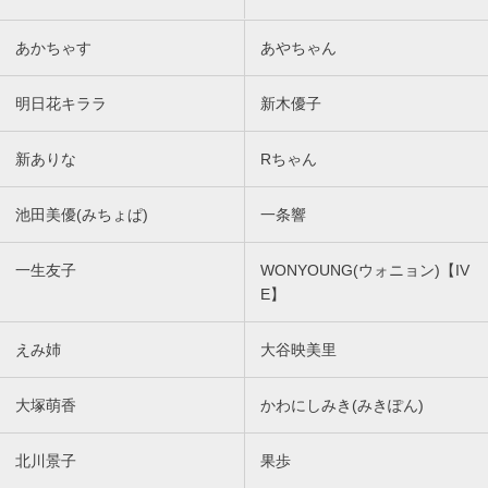
あかちゃす
あやちゃん
明日花キララ
新木優子
新ありな
Rちゃん
池田美優(みちょぱ)
一条響
一生友子
WONYOUNG(ウォニョン)【IV
E】
えみ姉
大谷映美里
大塚萌香
かわにしみき(みきぽん)
北川景子
果歩