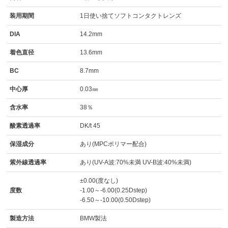
装用期間
1日使い捨てソフトコンタクトレンズ
DIA
14.2mm
着色直径
13.6mm
BC
8.7mm
中心厚
0.03㎜
含水率
38％
酸素透過率
DK/t 45
保湿成分
あり(MPCポリマー配合)
紫外線透過率
あり(UV-A波:70%未満 UV-B波:40%未満)
±0.00(度なし)
度数
-1.00～-6.00(0.25Dstep)
-6.50～-10.00(0.50Dstep)
製造方法
BMW製法