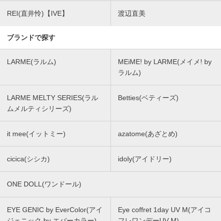
REI(直井怜)【IVE】
渡辺直美
ブランドで探す
LARME(ラルム)
MEiME! by LARME(メイメ! by
ラルム)
LARME MELTY SERIES(ラル
Betties(ベティーズ)
ムメルティシリーズ)
it mee(イットミー)
azatome(あざとめ)
cicica(シシカ)
idoly(アイドリー)
ONE DOLL(ワンドール)
EYE GENIC by EverColor(アイ
Eye coffret 1day UV M(アイコ
ジェニック by エバーカラー)
フレワンデーUV M)