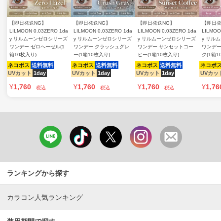
【即日発送NG】
【即日発送NG】
【即日発送NG】
【即日発
LILMOON 0.03ZERO 1da
LILMOON 0.03ZERO 1da
LILMOON 0.03ZERO 1da
LILMOO
y リルムーンゼロシリーズ
y リルムーンゼロシリーズ
y リルムーンゼロシリーズ
y リル
ワンデー ゼロヘーゼル(1
ワンデー クラッシュグレ
ワンデー サンセットコー
ワンデー
箱10枚入り)
ー(1箱10枚入り)
ヒー(1箱10枚入り)
ク(1箱1
ネコポス
送料無料
ネコポス
送料無料
ネコポス
送料無料
ネコポ
UVカット
1day
UVカット
1day
UVカット
1day
UVカッ
¥
1,760
¥
1,760
¥
1,760
¥
1,76
税込
税込
税込
ランキングから探す
カラコン人気ランキング