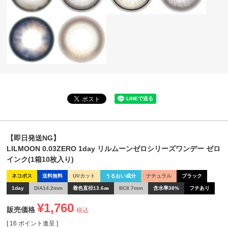
【即日発送NG】
LILMOON 0.03ZERO 1day リルムーンゼロシリーズワンデー ゼロ
インク(1箱10枚入り)
ネコポス
送料無料
UVカット
うるおい成分
ナチュラル
ブラック
1day
DIA14.2mm
着色直径13.6㎜
BC8.7mm
含水率38%
フチあり
¥
1,760
販売価格
税込
[
16
ポイント進呈 ]