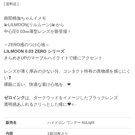
送料込
南部桃伽ちゃんイメモ
💫
LILMOON(リルムーン)
💫から
中心圧0.03㎜薄型レンズが新登場！
～ZERO感のつけ心地～
LILMOON 0.03 ZERO シリーズ
きらめきUPのマーブルハイライトで瞳にアクセント
レンズが薄く厚みの少ない分、コンタクト特有の異物感を感じにく
い❣︎
裸眼に近い、快適な着け心地を…❤
ゼロインク
は、ダークウッドをイメージしたブラックレンズ
透明感あふれるクリっとした瞳に🖤⟡.·
販売名
ハイドロン ワンデー AirLight
内容
1箱10枚入り