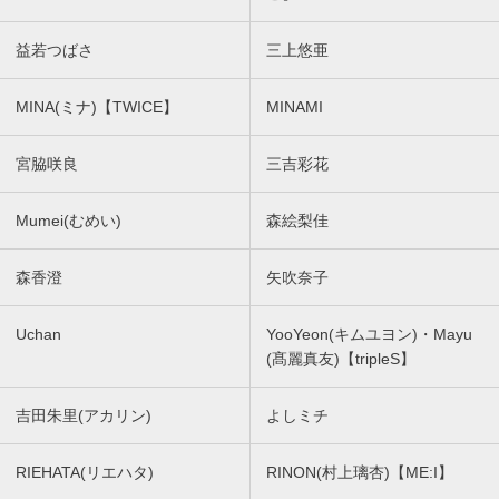
益若つばさ
三上悠亜
MINA(ミナ)【TWICE】
MINAMI
宮脇咲良
三吉彩花
Mumei(むめい)
森絵梨佳
森香澄
矢吹奈子
Uchan
YooYeon(キムユヨン)・Mayu
(髙麗真友)【tripleS】
吉田朱里(アカリン)
よしミチ
RIEHATA(リエハタ)
RINON(村上璃杏)【ME:I】