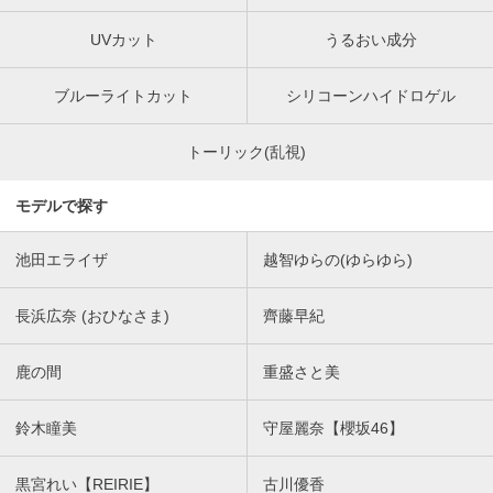
UVカット
うるおい成分
ブルーライトカット
シリコーンハイドロゲル
トーリック(乱視)
モデルで探す
池田エライザ
越智ゆらの(ゆらゆら)
長浜広奈 (おひなさま)
齊藤早紀
鹿の間
重盛さと美
鈴木瞳美
守屋麗奈【櫻坂46】
黒宮れい【REIRIE】
古川優香