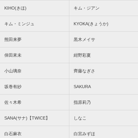
KIHO(きほ)
キム・ジアン
キム・ミンジュ
KYOKA(きょうか)
熊田来夢
黒木メイサ
倖田來未
紺野彩夏
小山璃奈
齊藤なぎさ
坂巻有紗
SAKURA
佐々木希
指原莉乃
SANA(サナ)【TWICE】
しなこ
白石麻衣
白宮みずほ