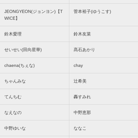
JEONGYEON(ジョンヨン)【T
菅本裕子(ゆうこす)
WICE】
鈴木愛理
鈴木友菜
せいせい(田向星華)
髙石あかり
chaena(ちぇな)
chay
ちゃんみな
辻希美
てんちむ
轟すみれ
なえなの
中野恵那
中野ゆいな
ななこ