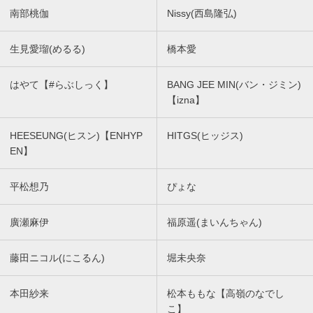
南部桃伽
Nissy(西島隆弘)
生見愛瑠(めるる)
橋本愛
はやて【#らぶしっく】
BANG JEE MIN(バン・ジミン)
【izna】
HEESEUNG(ヒスン)【ENHYP
HITGS(ヒッジス)
EN】
平松想乃
ぴょな
廣瀬麻伊
福原遥(まいんちゃん)
藤田ニコル(にこるん)
堀未央奈
本田紗来
松本ももな【高嶺のなでし
こ】