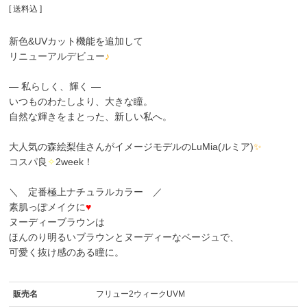
送料込
新色&UVカット機能を追加して
リニューアルデビュー
♪
― 私らしく、輝く ―
いつものわたしより、大きな瞳。
自然な輝きをまとった、新しい私へ。
大人気の森絵梨佳さんがイメージモデルのLuMia(ルミア)
✨
コスパ良
✧
2week！
＼ 定番極上ナチュラルカラー ／
素肌っぽメイクに
♥
ヌーディーブラウンは
ほんのり明るいブラウンとヌーディーなベージュで、
可愛く抜け感のある瞳に。
販売名
フリュー2ウィークUVM