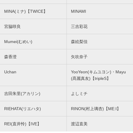
MINA(ミナ)【TWICE】
MINAMI
宮脇咲良
三吉彩花
Mumei(むめい)
森絵梨佳
森香澄
矢吹奈子
Uchan
YooYeon(キムユヨン)・Mayu
(髙麗真友)【tripleS】
吉田朱里(アカリン)
よしミチ
RIEHATA(リエハタ)
RINON(村上璃杏)【ME:I】
REI(直井怜)【IVE】
渡辺直美