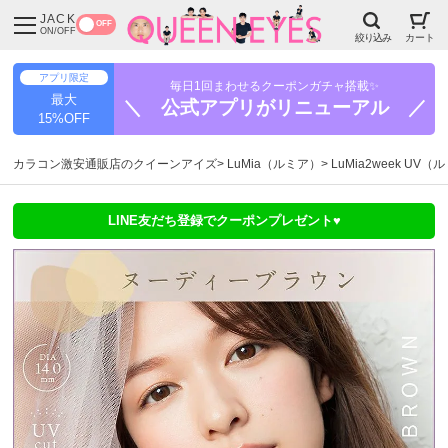
JACK
OFF
ON/OFF
絞り込み
カート
アプリ限定
毎日1回まわせるクーポンガチャ搭載✨
最大
＼ 公式アプリがリニューアル ／
15%OFF
カラコン激安通販店のクイーンアイズ
LuMia（ルミア）
LuMia2week UV（
LINE友だち登録でクーポンプレゼント♥