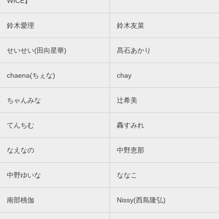
WICE】
鈴木愛理
鈴木友菜
せいせい(田向星華)
髙石あかり
chaena(ちぇな)
chay
ちゃんみな
辻希美
てんちむ
轟すみれ
なえなの
中野恵那
中野ゆいな
ななこ
南部桃伽
Nissy(西島隆弘)