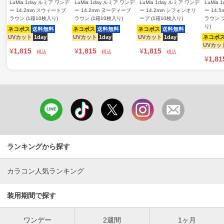
LuMia 1day ルミア ワンデ
LuMia 1day ルミア ワンデ
LuMia 1day ルミア ワンデ
LuMia
ー 14.2mm スウィートブ
ー 14.2mm ヌーディーブ
ー 14.2mm シフォンオリ
ー 14.
ラウン (1箱10枚入り)
ラウン (1箱10枚入り)
ーブ (1箱10枚入り)
ラウン 
り)
ネコポス
送料無料
ネコポス
送料無料
ネコポス
送料無料
UVカット
1day
UVカット
1day
UVカット
1day
ネコポ
UVカッ
¥
1,815
¥
1,815
¥
1,815
税込
税込
税込
¥
1,81
ランキングから探す
カラコン人気ランキング
装用期間で探す
ワンデー
2週間
1ヶ月