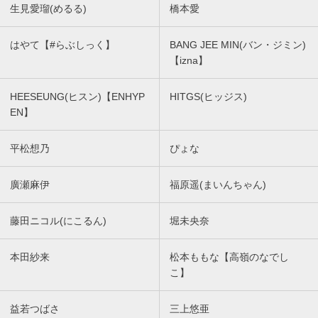
生見愛瑠(めるる)
橋本愛
はやて【#らぶしっく】
BANG JEE MIN(バン・ジミン)
【izna】
HEESEUNG(ヒスン)【ENHYP
HITGS(ヒッジス)
EN】
平松想乃
ぴょな
廣瀬麻伊
福原遥(まいんちゃん)
藤田ニコル(にこるん)
堀未央奈
本田紗来
松本ももな【高嶺のなでし
こ】
益若つばさ
三上悠亜