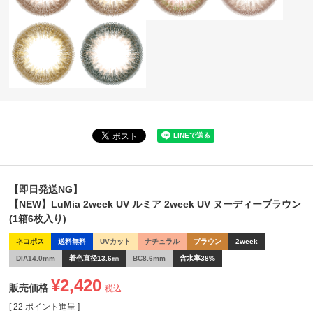
【即日発送NG】
【NEW】LuMia 2week UV ルミア 2week UV ヌーディーブラウン
(1箱6枚入り)
ネコポス
送料無料
UVカット
ナチュラル
ブラウン
2week
DIA14.0mm
着色直径13.6㎜
BC8.6mm
含水率38%
¥
2,420
販売価格
税込
[
22
ポイント進呈 ]