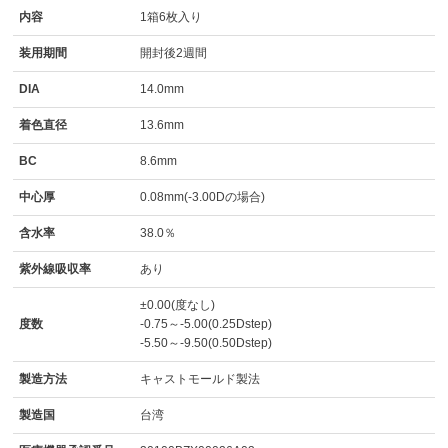
内容
1箱6枚入り
装用期間
開封後2週間
DIA
14.0mm
着色直径
13.6mm
BC
8.6mm
中心厚
0.08mm(-3.00Dの場合)
含水率
38.0％
紫外線吸収率
あり
±0.00(度なし)
度数
-0.75～-5.00(0.25Dstep)
-5.50～-9.50(0.50Dstep)
製造方法
キャストモールド製法
製造国
台湾