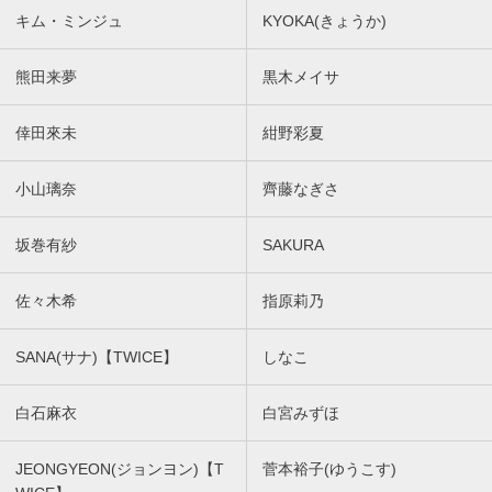
キム・ミンジュ
KYOKA(きょうか)
熊田来夢
黒木メイサ
倖田來未
紺野彩夏
小山璃奈
齊藤なぎさ
坂巻有紗
SAKURA
佐々木希
指原莉乃
SANA(サナ)【TWICE】
しなこ
白石麻衣
白宮みずほ
JEONGYEON(ジョンヨン)【T
菅本裕子(ゆうこす)