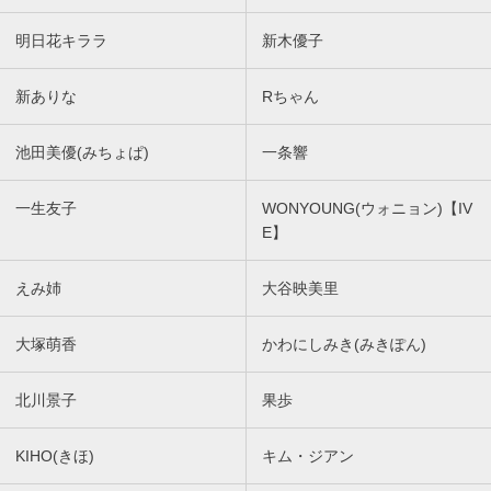
明日花キララ
新木優子
新ありな
Rちゃん
池田美優(みちょぱ)
一条響
一生友子
WONYOUNG(ウォニョン)【IV
E】
えみ姉
大谷映美里
大塚萌香
かわにしみき(みきぽん)
北川景子
果歩
KIHO(きほ)
キム・ジアン