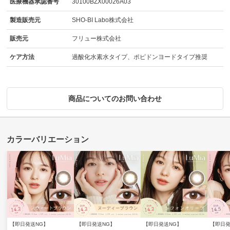
医療機器承認番号
30100BZX00026A03
製造販売元
SHO-BI Labo株式会社
販売元
フリュー株式会社
ケア方法
過酸化水素水タイプ、ポピドンヨードタイプ推奨
商品についてのお問い合わせ
【即日発送NG】
【即日発送NG】
【即日発送NG】
【即日発