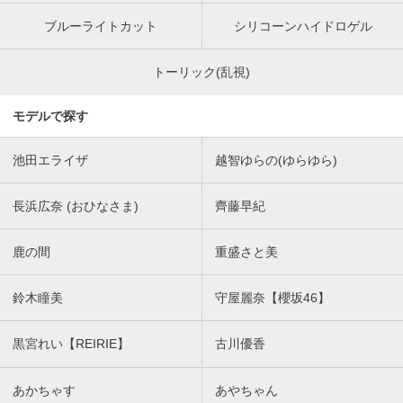
ブルーライトカット
シリコーンハイドロゲル
トーリック(乱視)
モデルで探す
池田エライザ
越智ゆらの(ゆらゆら)
長浜広奈 (おひなさま)
齊藤早紀
鹿の間
重盛さと美
鈴木瞳美
守屋麗奈【櫻坂46】
黒宮れい【REIRIE】
古川優香
あかちゃす
あやちゃん