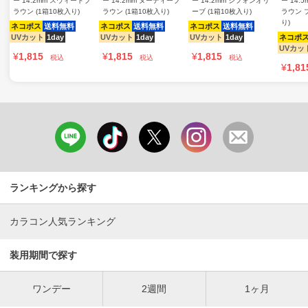
ー 14.2mm スウィートブ
ー 14.2mm ヌーディーブ
ー 14.2mm シフォンオリ
ー 14.
ラウン (1箱10枚入り)
ラウン (1箱10枚入り)
ーブ (1箱10枚入り)
ラウン 
り)
ネコポス
送料無料
ネコポス
送料無料
ネコポス
送料無料
UVカット
1day
UVカット
1day
UVカット
1day
ネコポ
UVカッ
¥
1,815
¥
1,815
¥
1,815
税込
税込
税込
¥
1,81
ランキングから探す
カラコン人気ランキング
装用期間で探す
ワンデー
2週間
1ヶ月