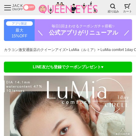
JACK
OFF
ON/OFF
絞り込み
カート
アプリ限定
毎日1回まわせるクーポンガチャ搭載✨
最大
＼ 公式アプリがリニューアル ／
15%OFF
カラコン激安通販店のクイーンアイズ
LuMia（ルミア）
LuMia comfort 
LINE友だち登録でクーポンプレゼント♥