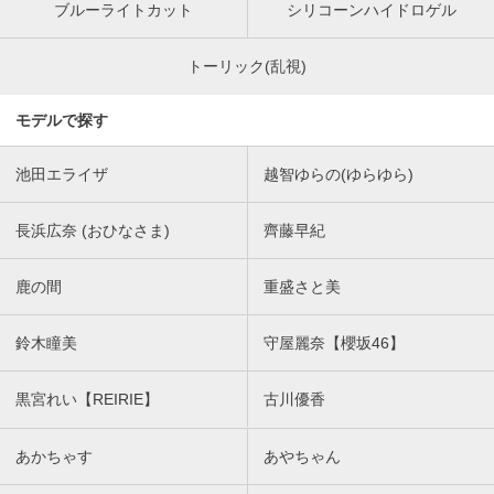
ブルーライトカット
シリコーンハイドロゲル
トーリック(乱視)
モデルで探す
池田エライザ
越智ゆらの(ゆらゆら)
長浜広奈 (おひなさま)
齊藤早紀
鹿の間
重盛さと美
鈴木瞳美
守屋麗奈【櫻坂46】
黒宮れい【REIRIE】
古川優香
あかちゃす
あやちゃん