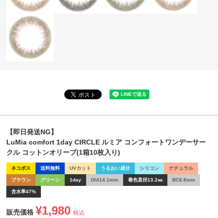
【即日発送NG】
LuMia comfort 1day CIRCLE ルミア コンフォートワンデーサー
クル コットンオリーブ(1箱10枚入り)
ネコポス
送料無料
UVカット
うるおい成分
シリコン
ナチュラル
ブラウン
グリーン
1day
DIA14.1mm
着色直径13.2㎜
BC8.8mm
含水率47%
¥
1,980
販売価格
税込