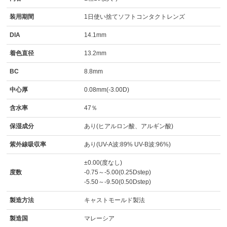
装用期間
1日使い捨てソフトコンタクトレンズ
DIA
14.1mm
着色直径
13.2mm
BC
8.8mm
中心厚
0.08mm(-3.00D)
含水率
47％
保湿成分
あり(ヒアルロン酸、アルギン酸)
紫外線吸収率
あり(UV-A波:89% UV-B波:96%)
±0.00(度なし)
度数
-0.75～-5.00(0.25Dstep)
-5.50～-9.50(0.50Dstep)
製造方法
キャストモールド製法
製造国
マレーシア