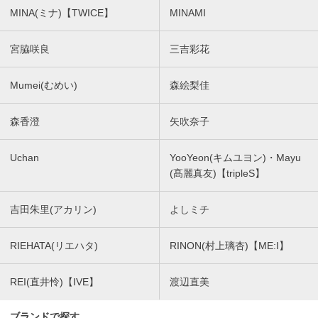
MINA(ミナ)【TWICE】
MINAMI
宮脇咲良
三吉彩花
Mumei(むめい)
森絵梨佳
森香澄
矢吹奈子
Uchan
YooYeon(キムユヨン)・Mayu
(髙麗真友)【tripleS】
吉田朱里(アカリン)
よしミチ
RIEHATA(リエハタ)
RINON(村上璃杏)【ME:I】
REI(直井怜)【IVE】
渡辺直美
ブランドで探す