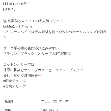
[
18
ポイント進呈 ]
送料込
森 絵梨佳さんイメモの大人気シリーズ
LuMia(ルミア)
から
シリコーンハイドロゲル素材を使った次世代サークルレンズが誕生
✨
ダーク系の瞳の色に溶け込みやすい
ブラウン、ブラック、オリーブの3色展開💡
コットンオリーブ
は、
裸眼に馴染むオリーブカラーとニュアンスピンクで
優しく華やぐ透明感を
♥
♥
#印象チェンジ
#自然オリーブ
販売名
フリューワンデーSC
内容
1箱10枚入り