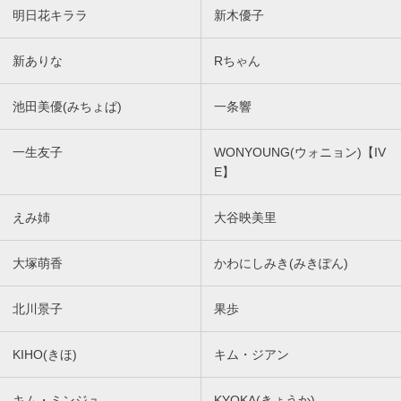
明日花キララ
新木優子
新ありな
Rちゃん
池田美優(みちょぱ)
一条響
一生友子
WONYOUNG(ウォニョン)【IV
E】
えみ姉
大谷映美里
大塚萌香
かわにしみき(みきぽん)
北川景子
果歩
KIHO(きほ)
キム・ジアン
キム・ミンジュ
KYOKA(きょうか)