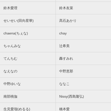
鈴木愛理
鈴木友菜
せいせい(田向星華)
髙石あかり
chaena(ちぇな)
chay
ちゃんみな
辻希美
てんちむ
轟すみれ
なえなの
中野恵那
中野ゆいな
ななこ
南部桃伽
Nissy(西島隆弘)
生見愛瑠(めるる)
橋本愛