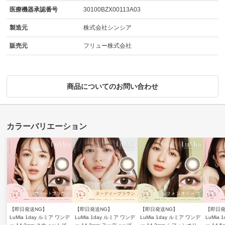
医療機器承認番号
30100BZX00113A03
製造元
株式会社シンシア
販売元
フリュー株式会社
商品についてのお問い合わせ
【即日発送NG】
【即日発送NG】
【即日発送NG】
【即日発
LuMia 1day ルミア ワンデ
LuMia 1day ルミア ワンデ
LuMia 1day ルミア ワンデ
LuMia