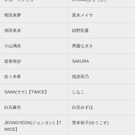
熊田来夢
黒木メイサ
倖田來未
紺野彩夏
小山璃奈
齊藤なぎさ
坂巻有紗
SAKURA
佐々木希
指原莉乃
SANA(サナ)【TWICE】
しなこ
白石麻衣
白宮みずほ
JEONGYEON(ジョンヨン)【T
菅本裕子(ゆうこす)
WICE】