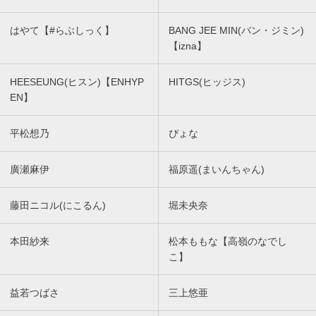
はやて【#らぶしっく】
BANG JEE MIN(バン・ジミン)
【izna】
HEESEUNG(ヒスン)【ENHYP
HITGS(ヒッジス)
EN】
平松想乃
ぴょな
廣瀬麻伊
福原遥(まいんちゃん)
藤田ニコル(にこるん)
堀未央奈
本田紗来
松本ももな【高嶺のなでし
こ】
益若つばさ
三上悠亜