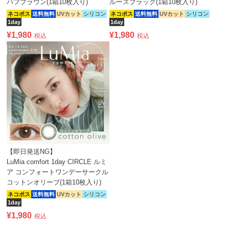
パフブラウン(1箱10枚入り)
ルースブラック(1箱10枚入り)
ネコポス
送料無料
UVカット
シリコン
ネコポス
送料無料
UVカット
シリコン
1day
1day
¥
1,980
¥
1,980
税込
税込
【即日発送NG】
LuMia comfort 1day CIRCLE ルミ
ア コンフォートワンデーサークル
コットンオリーブ(1箱10枚入り)
ネコポス
送料無料
UVカット
シリコン
1day
¥
1,980
税込