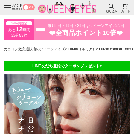
JACK
OFF
ON/OFF
絞り込み
カート
24時間限定
毎月9日・19日・29日はクイーンアイズの日
12
あと
時間
超得
❤️全商品ポイント10倍❤️
33分50秒
カラコン激安通販店のクイーンアイズ
LuMia（ルミア）
LuMia comfort 
LINE友だち登録でクーポンプレゼント♥