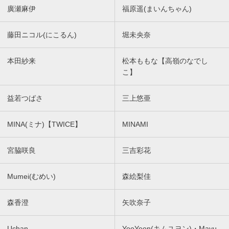
廣瀬麻伊
福原遥(まいんちゃん)
藤田ニコル(にこるん)
堀未央奈
本田紗来
松本ももな【高嶺のなでし
こ】
益若つばさ
三上悠亜
MINA(ミナ)【TWICE】
MINAMI
宮脇咲良
三吉彩花
Mumei(むめい)
森絵梨佳
森香澄
矢吹奈子
Uchan
YooYeon(キムユヨン)・Mayu