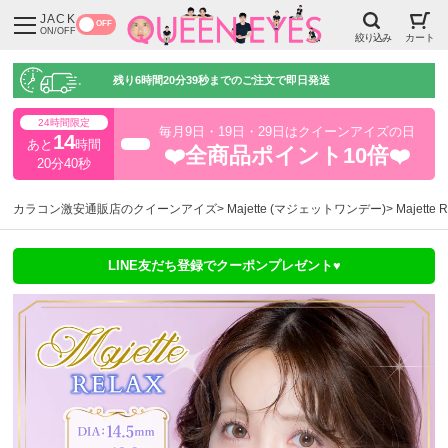
JACK
OFF
ON/OFF
絞り込み
カート
残り
6時間20分38秒
までのご注文で即日発送
24時間限定
毎月9日・19日・29日はクイーンアイズの日
14
あと
時間
超得
❤️全商品ポイント10倍❤️
20分38秒
カラコン激安通販店のクイーンアイズ
Majette (マジェットワンデー)
Majet
LINE友だち登録でクーポンプレゼント♥