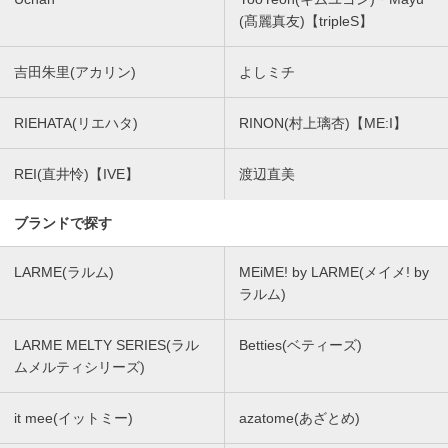
(髙麗真友)【tripleS】
吉田朱里(アカリン)
よしミチ
RIEHATA(リエハタ)
RINON(村上璃杏)【ME:I】
REI(直井怜)【IVE】
渡辺直美
ブランドで探す
LARME(ラルム)
MEiME! by LARME(メイメ! by
ラルム)
LARME MELTY SERIES(ラル
Betties(ベティーズ)
ムメルティシリーズ)
it mee(イットミー)
azatome(あざとめ)