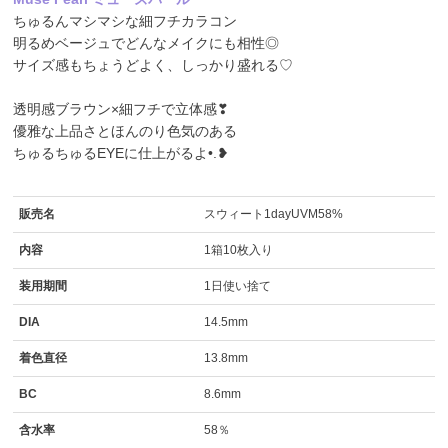
ちゅるんマシマシな細フチカラコン
明るめベージュでどんなメイクにも相性◎
サイズ感もちょうどよく、しっかり盛れる♡
透明感ブラウン×細フチで立体感❣
優雅な上品さとほんのり色気のある
ちゅるちゅるEYEに仕上がるよ•.❥
販売名
スウィート1dayUVM58%
内容
1箱10枚入り
装用期間
1日使い捨て
DIA
14.5mm
着色直径
13.8mm
BC
8.6mm
含水率
58％