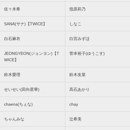
佐々木希
指原莉乃
SANA(サナ)【TWICE】
しなこ
白石麻衣
白宮みずほ
JEONGYEON(ジョンヨン)【T
菅本裕子(ゆうこす)
WICE】
鈴木愛理
鈴木友菜
せいせい(田向星華)
髙石あかり
chaena(ちぇな)
chay
ちゃんみな
辻希美