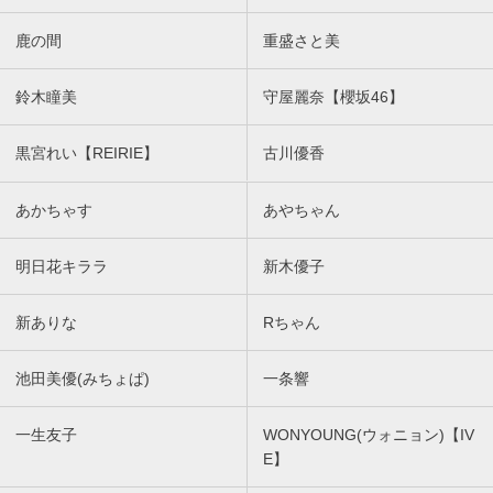
鹿の間
重盛さと美
鈴木瞳美
守屋麗奈【櫻坂46】
黒宮れい【REIRIE】
古川優香
あかちゃす
あやちゃん
明日花キララ
新木優子
新ありな
Rちゃん
池田美優(みちょぱ)
一条響
一生友子
WONYOUNG(ウォニョン)【IV
E】