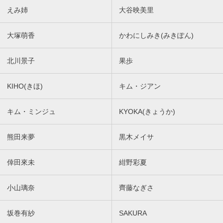
えみ姉
大谷映美里
大塚萌香
かわにしみき(みきぽん)
北川景子
果歩
KIHO(きほ)
キム・ジアン
キム・ミンジュ
KYOKA(きょうか)
熊田来夢
黒木メイサ
倖田來未
紺野彩夏
小山璃奈
齊藤なぎさ
坂巻有紗
SAKURA