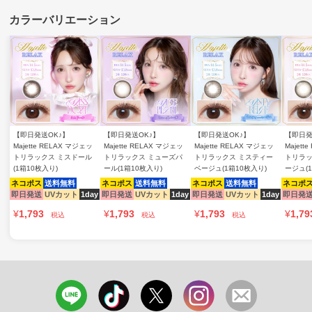
【即日発送OK♪】
【即日発送OK♪】
【即日発送OK♪】
【即日発
Majette RELAX マジェッ
Majette RELAX マジェッ
Majette RELAX マジェッ
Majett
トリラックス ミスドール
トリラックス ミューズパ
トリラックス ミスティー
トリラッ
(1箱10枚入り)
ール(1箱10枚入り)
ベージュ(1箱10枚入り)
ージュ(
ネコポス
送料無料
ネコポス
送料無料
ネコポス
送料無料
ネコポ
即日発送
UVカット
1day
即日発送
UVカット
1day
即日発送
UVカット
1day
即日発
¥
1,793
¥
1,793
¥
1,793
¥
1,79
税込
税込
税込