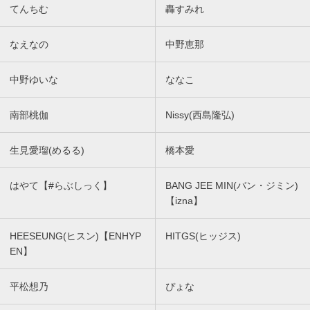
てんちむ
轟すみれ
なえなの
中野恵那
中野ゆいな
ななこ
南部桃伽
Nissy(西島隆弘)
生見愛瑠(めるる)
橋本愛
はやて【#らぶしっく】
BANG JEE MIN(バン・ジミン)
【izna】
HEESEUNG(ヒスン)【ENHYP
HITGS(ヒッジス)
EN】
平松想乃
ぴょな