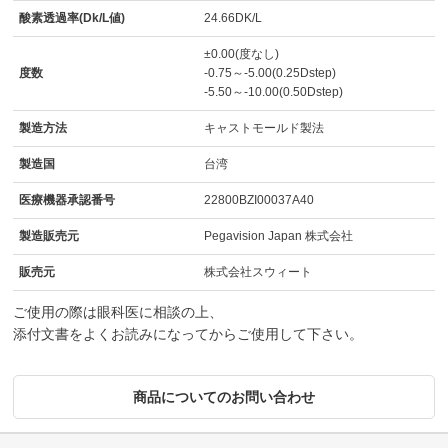
酸素透過率(Dk/L値)
24.66DK/L
±0.00(度なし)
度数
-0.75～-5.00(0.25Dstep)
-5.50～-10.00(0.50Dstep)
製造方法
キャストモールド製法
製造国
台湾
医療機器承認番号
22800BZI00037A40
製造販売元
Pegavision Japan 株式会社
販売元
株式会社スウィート
ご使用の際は眼科医に相談の上、
添付文書をよくお読みになってからご使用して下さい。
商品についてのお問い合わせ