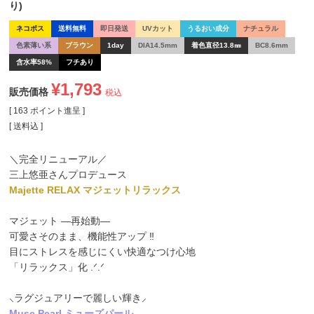
り)
ネコポス
送料無料
即日発送
UVカット
うるおい成分
ナチュラル
色素薄い系
ブラウン
1day
DIA14.5mm
着色直径13.8㎜
BC8.6mm
含水率58%
フチあり
¥
1,793
販売価格
税込
[
163
ポイント進呈 ]
送料込
＼完全リニューアル／
三上悠亜さんプロデュース
Majette RELAX マジェットリラックス
マジェット ―再始動―
可愛さそのまま、機能性アップ ‼
目にストレスを感じにくい快適なつけ心地
「リラックス」化 .ᐟ.ᐟ
⸜ラグジュアリーで麗しい輝き⸝
Muse Pearl ミューズパール