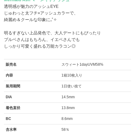
透明感が魅力のアッシュEYE
じゅわっと太フチ×アッシュカラーで、
綺麗め＆クールな印象に₊˚✧
明るすぎない上品発色で、大人デートにもぴったり
ブルベさんはもちろん、イエベさんでも
しっかり可愛く盛れる万能カラコン◎
販売名
スウィート1dayUVM58%
内容
1箱10枚入り
装用期間
1日使い捨て
DIA
14.5mm
着色直径
13.8mm
BC
8.6mm
含水率
58％