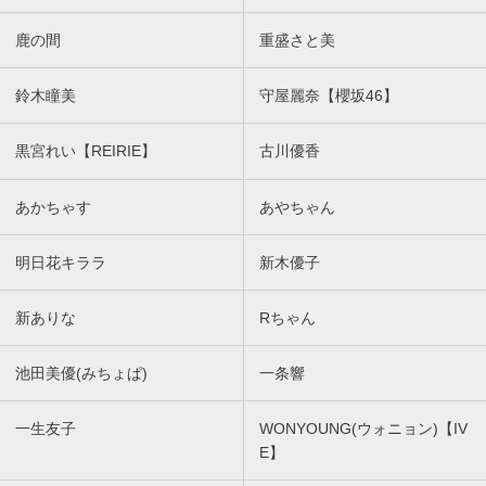
鹿の間
重盛さと美
鈴木瞳美
守屋麗奈【櫻坂46】
黒宮れい【REIRIE】
古川優香
あかちゃす
あやちゃん
明日花キララ
新木優子
新ありな
Rちゃん
池田美優(みちょぱ)
一条響
一生友子
WONYOUNG(ウォニョン)【IV
E】