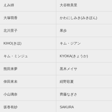
えみ姉
大谷映美里
大塚萌香
かわにしみき(みきぽん)
北川景子
果歩
KIHO(きほ)
キム・ジアン
キム・ミンジュ
KYOKA(きょうか)
熊田来夢
黒木メイサ
倖田來未
紺野彩夏
小山璃奈
齊藤なぎさ
坂巻有紗
SAKURA