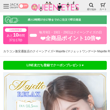
JACK
OFF
ON/OFF
絞り込み
カート
残り
2時間37分16秒
までのご注文で即日発送
24時間限定
毎月9日・19日・29日はクイーンアイズの日
10
あと
時間
超得
❤️全商品ポイント10倍❤️
37分16秒
カラコン激安通販店のクイーンアイズ
Majette (マジェットワンデー)
Majet
LINE友だち登録でクーポンプレゼント♥