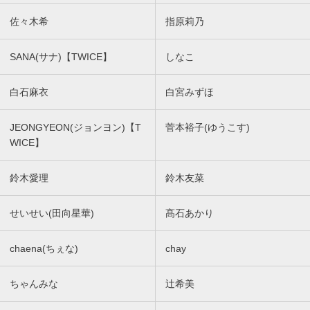
佐々木希
指原莉乃
SANA(サナ)【TWICE】
しなこ
白石麻衣
白宮みずほ
JEONGYEON(ジョンヨン)【T
菅本裕子(ゆうこす)
WICE】
鈴木愛理
鈴木友菜
せいせい(田向星華)
髙石あかり
chaena(ちぇな)
chay
ちゃんみな
辻希美