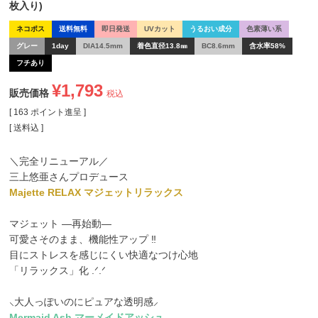
枚入り)
ネコポス
送料無料
即日発送
UVカット
うるおい成分
色素薄い系
グレー
1day
DIA14.5mm
着色直径13.8㎜
BC8.6mm
含水率58%
フチあり
¥
1,793
販売価格
税込
[
163
ポイント進呈 ]
送料込
＼完全リニューアル／
三上悠亜さんプロデュース
Majette RELAX マジェットリラックス
マジェット ―再始動―
可愛さそのまま、機能性アップ ‼
目にストレスを感じにくい快適なつけ心地
「リラックス」化 .ᐟ.ᐟ
⸜大人っぽいのにピュアな透明感⸝
Mermaid Ash マーメイドアッシュ