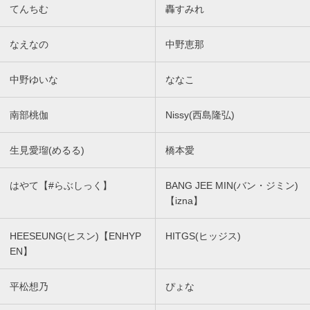
てんちむ
轟すみれ
なえなの
中野恵那
中野ゆいな
ななこ
南部桃伽
Nissy(西島隆弘)
生見愛瑠(めるる)
橋本愛
はやて【#らぶしっく】
BANG JEE MIN(バン・ジミン)
【izna】
HEESEUNG(ヒスン)【ENHYP
HITGS(ヒッジス)
EN】
平松想乃
ぴょな