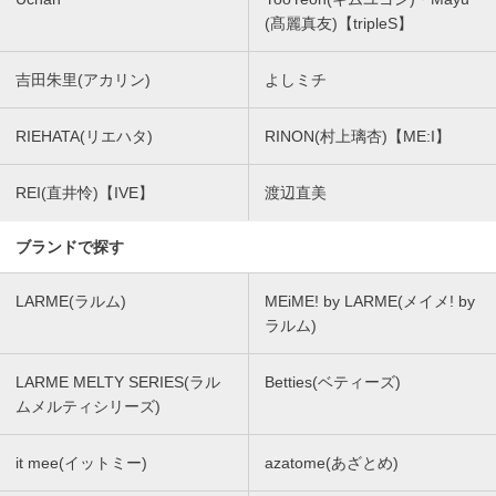
(髙麗真友)【tripleS】
吉田朱里(アカリン)
よしミチ
RIEHATA(リエハタ)
RINON(村上璃杏)【ME:I】
REI(直井怜)【IVE】
渡辺直美
ブランドで探す
LARME(ラルム)
MEiME! by LARME(メイメ! by
ラルム)
LARME MELTY SERIES(ラル
Betties(ベティーズ)
ムメルティシリーズ)
it mee(イットミー)
azatome(あざとめ)