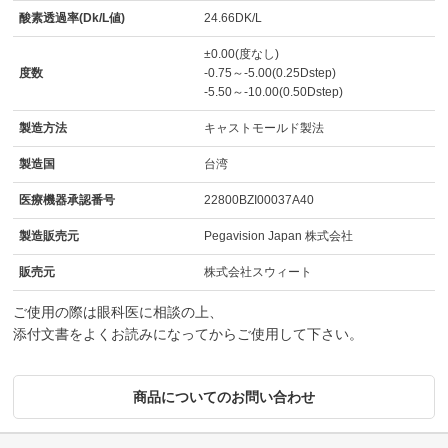
酸素透過率(Dk/L値)
24.66DK/L
±0.00(度なし)
度数
-0.75～-5.00(0.25Dstep)
-5.50～-10.00(0.50Dstep)
製造方法
キャストモールド製法
製造国
台湾
医療機器承認番号
22800BZI00037A40
製造販売元
Pegavision Japan 株式会社
販売元
株式会社スウィート
ご使用の際は眼科医に相談の上、
添付文書をよくお読みになってからご使用して下さい。
商品についてのお問い合わせ