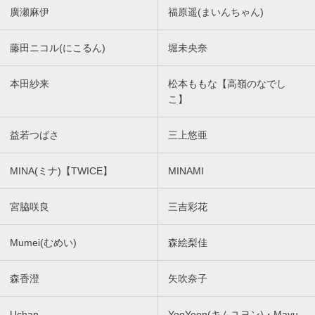
廣瀬麻伊
福原遥(まいんちゃん)
藤田ニコル(にこるん)
堀未央奈
本田紗来
松本ももな【高嶺のなでし
こ】
益若つばさ
三上悠亜
MINA(ミナ)【TWICE】
MINAMI
宮脇咲良
三吉彩花
Mumei(むめい)
森絵梨佳
森香澄
矢吹奈子
Uchan
YooYeon(キムユヨン)・Mayu