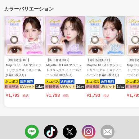
【即日発送OK♪】
【即日発送OK♪】
【即日発送OK♪】
【即日発
Majette RELAX マジェッ
Majette RELAX マジェッ
Majette RELAX マジェッ
Majett
トリラックス ミスドール
トリラックス ミューズパ
トリラックス ミスティー
トリラッ
(1箱10枚入り)
ール(1箱10枚入り)
ベージュ(1箱10枚入り)
ージュ(
ネコポス
送料無料
ネコポス
送料無料
ネコポス
送料無料
ネコポ
即日発送
UVカット
1day
即日発送
UVカット
1day
即日発送
UVカット
1day
即日発
¥
1,793
¥
1,793
¥
1,793
¥
1,79
税込
税込
税込