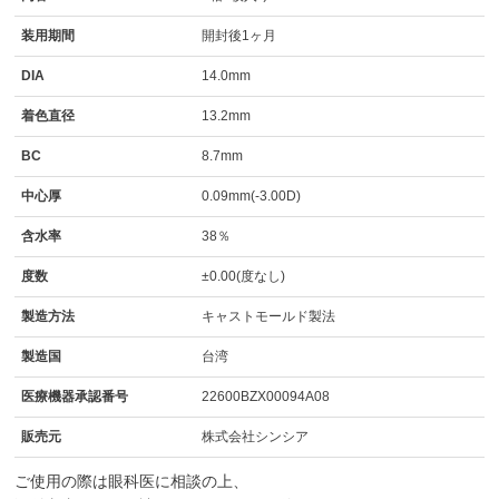
装用期間
開封後1ヶ月
DIA
14.0mm
着色直径
13.2mm
BC
8.7mm
中心厚
0.09mm(-3.00D)
含水率
38％
度数
±0.00(度なし)
製造方法
キャストモールド製法
製造国
台湾
医療機器承認番号
22600BZX00094A08
販売元
株式会社シンシア
ご使用の際は眼科医に相談の上、