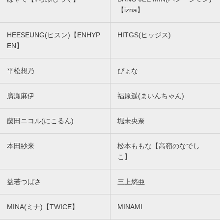
【izna】
HEESEUNG(ヒスン)【ENHYP
HITGS(ヒッジス)
EN】
平松想乃
ぴょな
廣瀬麻伊
福原遥(まいんちゃん)
藤田ニコル(にこるん)
堀未央奈
本田紗来
松本ももな【高嶺のなでし
こ】
益若つばさ
三上悠亜
MINA(ミナ)【TWICE】
MINAMI