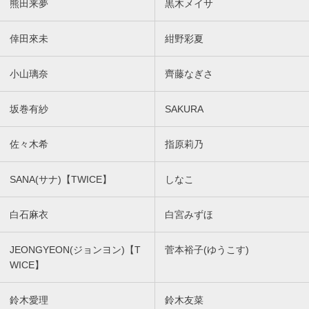
熊田来夢
黒木メイサ
倖田來未
紺野彩夏
小山璃奈
齊藤なぎさ
坂巻有紗
SAKURA
佐々木希
指原莉乃
SANA(サナ)【TWICE】
しなこ
白石麻衣
白宮みずほ
JEONGYEON(ジョンヨン)【T
菅本裕子(ゆうこす)
WICE】
鈴木愛理
鈴木友菜