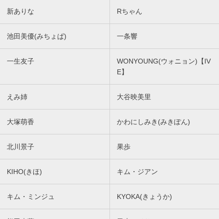
新ありな
Rちゃん
池田美優(みちょぱ)
一条響
一生友子
WONYOUNG(ウォニョン)【IV
E】
えみ姉
大谷映美里
大塚萌香
かわにしみき(みきぽん)
北川景子
果歩
KIHO(きほ)
キム・ジアン
キム・ミンジュ
KYOKA(きょうか)