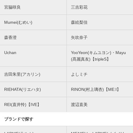
宮脇咲良
三吉彩花
Mumei(むめい)
森絵梨佳
森香澄
矢吹奈子
Uchan
YooYeon(キムユヨン)・Mayu
(髙麗真友)【tripleS】
吉田朱里(アカリン)
よしミチ
RIEHATA(リエハタ)
RINON(村上璃杏)【ME:I】
REI(直井怜)【IVE】
渡辺直美
ブランドで探す