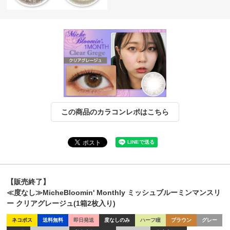
この商品のカラコンレポはこちら
【販売終了】
≪度なし≫MicheBloomin' Monthly ミッシュブルーミンマンスリ
ー クリアグレージュ(1箱2枚入り)
ネコポス
送料無料
即日発送
度なしのみ
ハーフ瞳
ブラウン
グレー