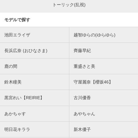
トーリック(乱視)
モデルで探す
池田エライザ
越智ゆらの(ゆらゆら)
長浜広奈 (おひなさま)
齊藤早紀
鹿の間
重盛さと美
鈴木瞳美
守屋麗奈【櫻坂46】
黒宮れい【REIRIE】
古川優香
あかちゃす
あやちゃん
明日花キララ
新木優子