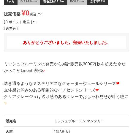
1ヶ月
DIA14.0mm
着色直径13.2㎜
BC8.7mm
含水率38%
¥
0
販売価格
〜
税込
[
0
ポイント進呈 ]
〜
送料込
ありがとうございました。完売いたしました。
ミッシュブルーミンの発売から累計販売数3000万枚を超えた今だ
からこそ1month発売
♪
透き通るようなミステリアスなクォーターヴェールシリーズ
❤
立体感と深みのある印象的なイノセントシリーズ
❤
クリアグレージュは透け感のあるグレーでおしゃれ見せが叶う瞳に
✨
販売名
ミッシュブルーミン マンスリー
内容
1箱2枚入り