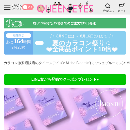
JACK
OFF
ON/OFF
絞り込み
カート
残り
13時間7分26秒
までのご注文で即日発送
期間限定
₊˚✧ 8月9日(土) ～ 8月16日(水)まで ₊˚✧
164
あと
時間
夏のカラコン祭り☺️
超得
7分27秒
❤️全商品ポイント10倍❤️
カラコン激安通販店のクイーンアイズ
Miche Bloomin'(ミッシュブルーミン)
M
LINE友だち登録でクーポンプレゼント♥