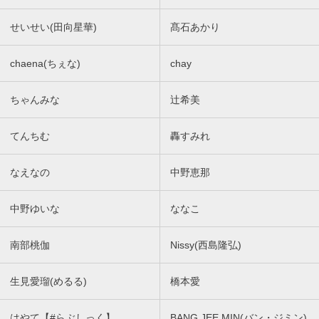
せいせい(田向星華)
髙石あかり
chaena(ちぇな)
chay
ちゃんみな
辻希美
てんちむ
轟すみれ
なえなの
中野恵那
中野ゆいな
ななこ
南部桃伽
Nissy(西島隆弘)
生見愛瑠(めるる)
橋本愛
はやて【#らぶしっく】
BANG JEE MIN(バン・ジミン)